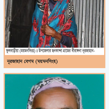
নূরজাহান বেগম (ময়মনসিংহ)