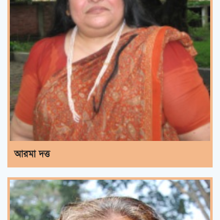
আরমা দত্ত