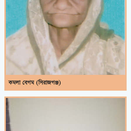
কমলা বেগম (সিরাজগঞ্জ)