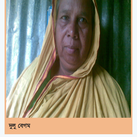
দুলু বেগম