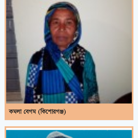
কমলা বেগম (কিশোরগঞ্জ)