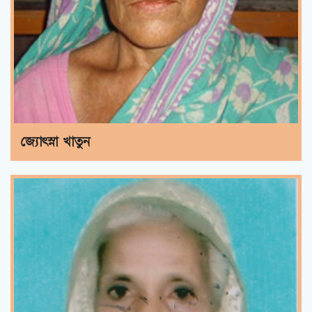
জ্যোৎস্না খাতুন