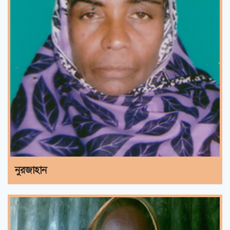
নুরজাহান