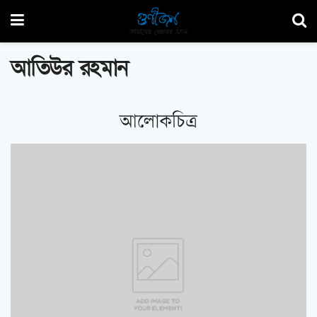
আতিউর রহমান
আলোকচিত্র