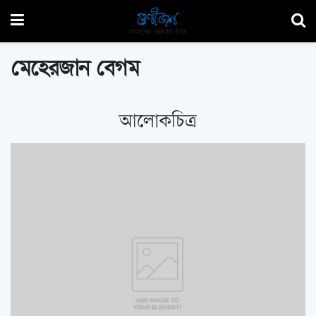
মেহেরজান বেগম
আলোকচিত্র