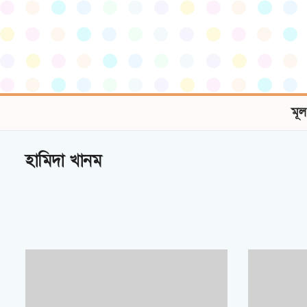
মূল
হামিদা খানম