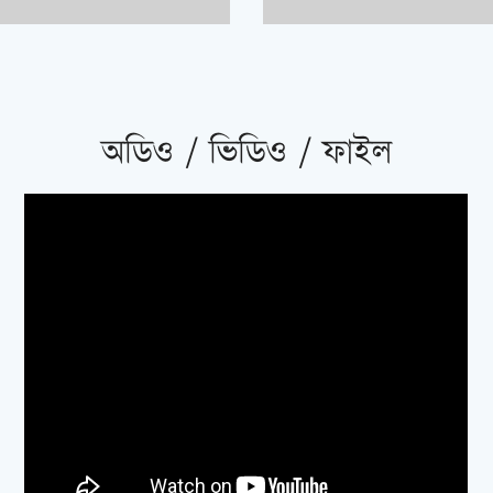
অডিও / ভিডিও / ফাইল