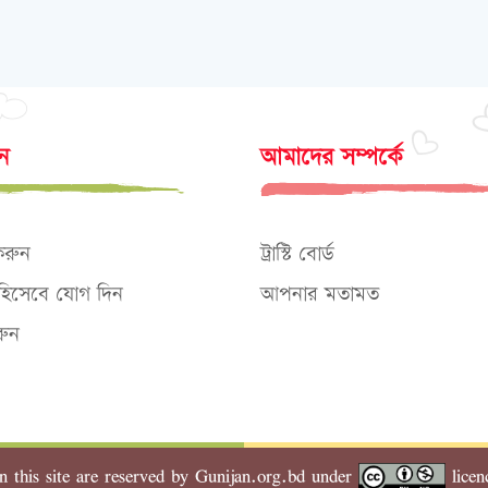
োন
আমাদের সম্পর্কে
করুন
ট্রাস্টি বোর্ড
ক হিসেবে যোগ দিন
আপনার মতামত
ুন
n this site are reserved by Gunijan.org.bd under
licen