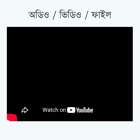
অডিও / ভিডিও / ফাইল