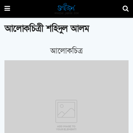
আলোকচিত্রী শহিদুল আলম
আলোকচিত্র