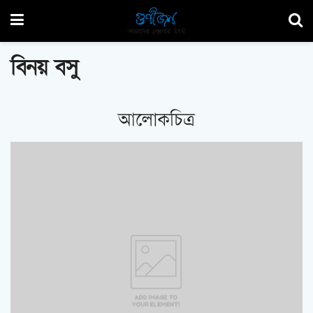
বিনয় বসু
আলোকচিত্র