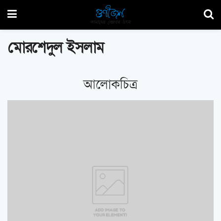
মোরশেদুল ইসলাম
আলোকচিত্র