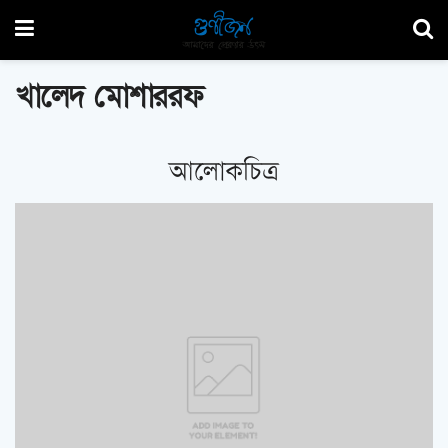
খালেদ মোশাররফ
আলোকচিত্র