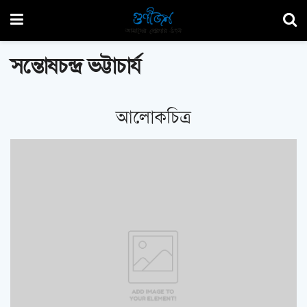
সন্তোষচন্দ্র ভট্টাচার্য
আলোকচিত্র