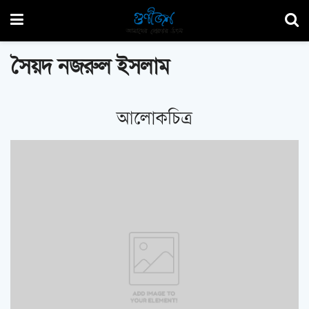
সৈয়দ নজরুল ইসলাম
আলোকচিত্র