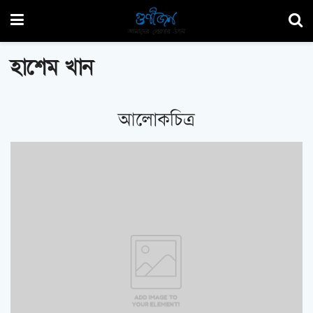
হাশেম খান
আলোকচিত্র