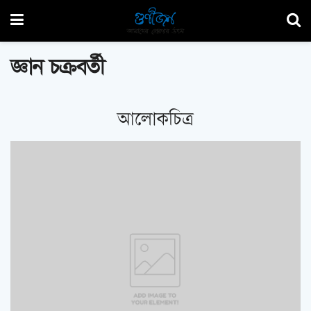
জ্ঞান চক্রবর্তী
আলোকচিত্র