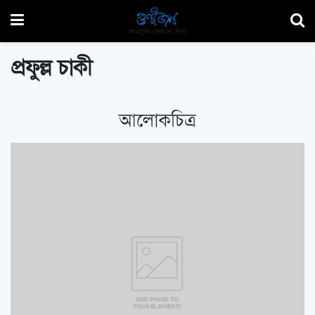
প্রফুল্ল চাকী
আলোকচিত্র