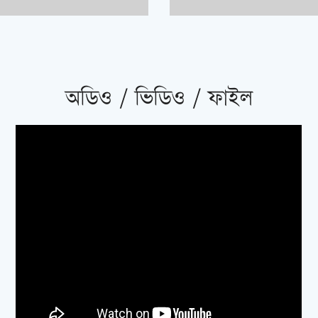
অডিও / ভিডিও / ফাইল