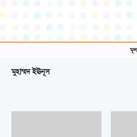
মূল
মুহাম্মদ ইঊনূস