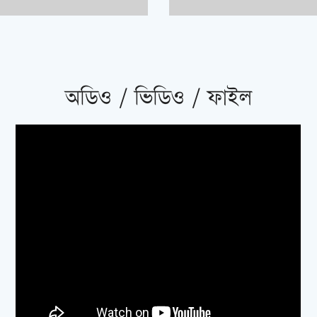
অডিও / ভিডিও / ফাইল