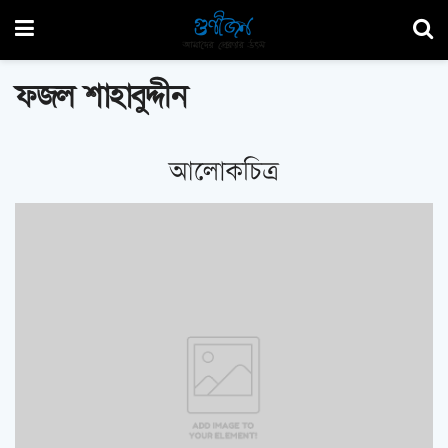
ফজল শাহাবুদ্দীন
আলোকচিত্র