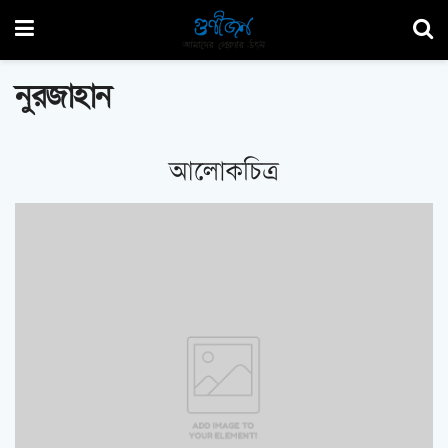
নুরজাহান
আলোকচিত্র