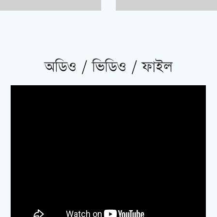
অডিও / ভিডিও / ফাইল