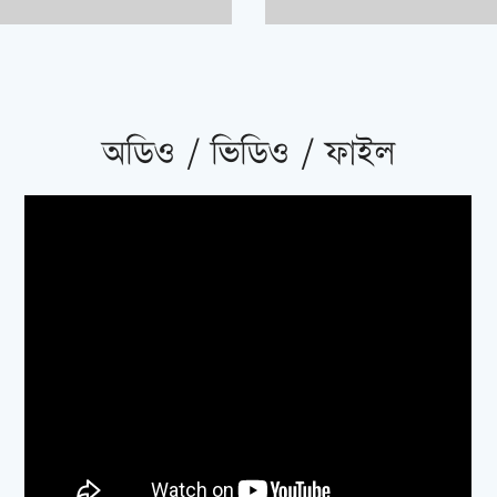
অডিও / ভিডিও / ফাইল