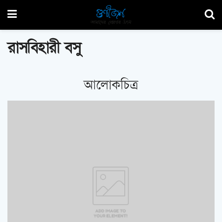
রাসবিহারী বসু
আলোকচিত্র