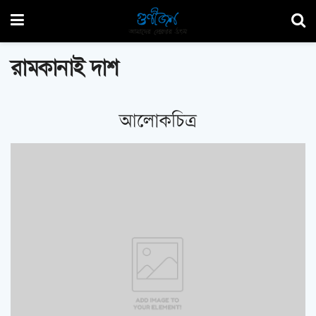
রামকানাই দাশ
আলোকচিত্র