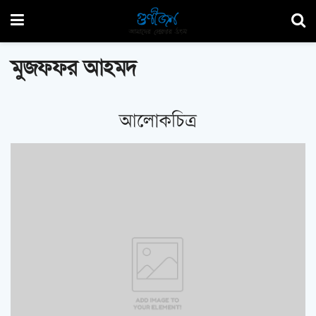
মুজফফর আহমদ
আলোকচিত্র