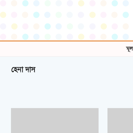
মূল
হেনা দাস