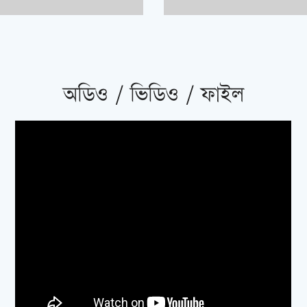
অডিও / ভিডিও / ফাইল