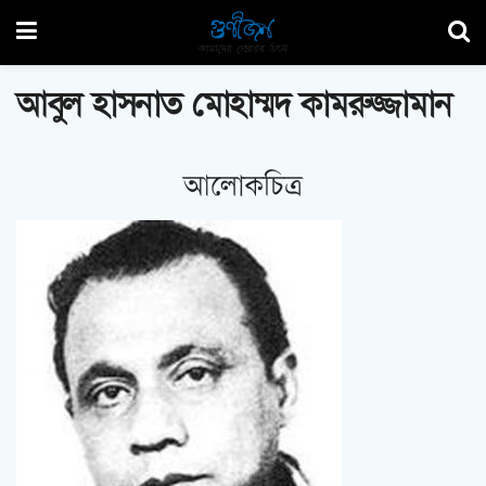
আবুল হাসনাত মোহাম্মদ কামরুজ্জামান
আলোকচিত্র