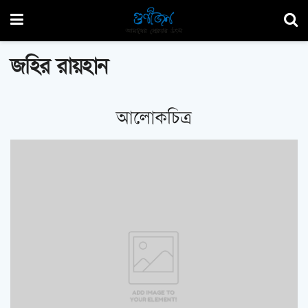
জহির রায়হান
আলোকচিত্র