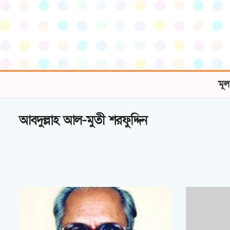
মূল
আবদুল্লাহ আল-মুতী শরফুদ্দিন