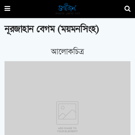
নূরজাহান বেগম (ময়মনসিংহ)
আলোকচিত্র