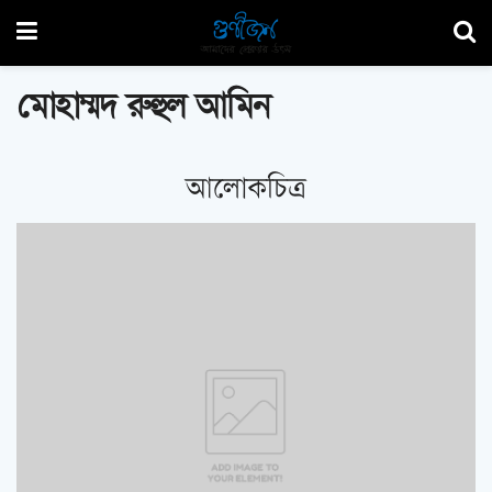
মোহাম্মদ রুহুল আমিন
আলোকচিত্র