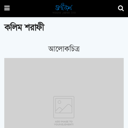
কলিম শরাফী
আলোকচিত্র