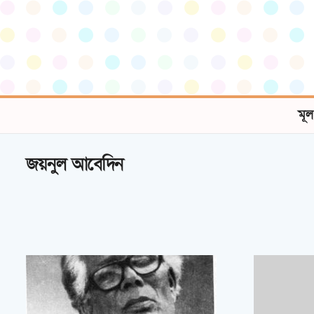
মূল
জয়নুল আবেদিন