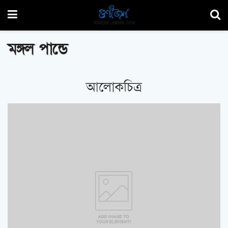
মঙ্গল পান্ডে
আলোকচিত্র