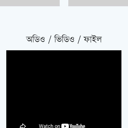
অডিও / ভিডিও / ফাইল