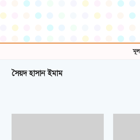
মূল
সৈয়দ হাসান ইমাম