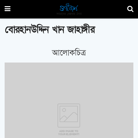
বোরহানউদ্দিন খান জাহাঙ্গীর
আলোকচিত্র