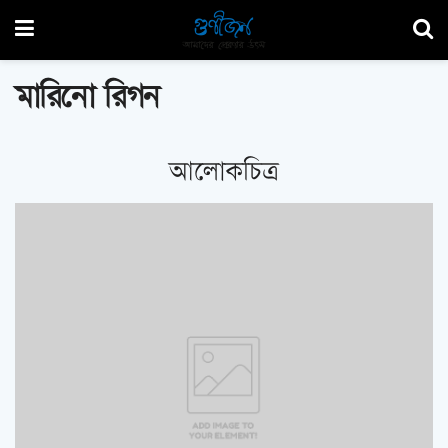
মারিনো রিগন
আলোকচিত্র