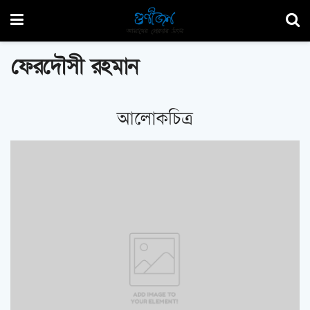
ফেরদৌসী রহমান
আলোকচিত্র