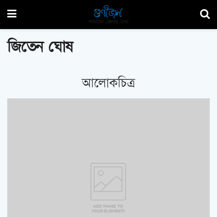
জিতেন ঘোষ
আলোকচিত্র