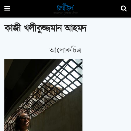
কাজী খলীকুজ্জমান আহমদ
আলোকচিত্র