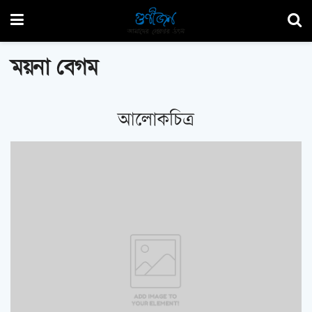
ময়না বেগম
আলোকচিত্র