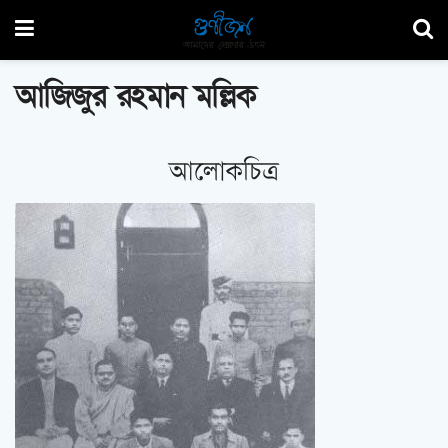
আজিজুর রহমান মল্লিক
আলোকচিত্র