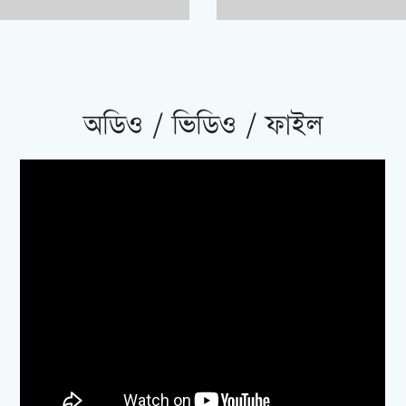
অডিও / ভিডিও / ফাইল