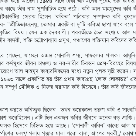
ধিকার করে আছেন। ১৯৫৪ সালে ঢাকা আগমনের পূর্বেই তাঁর কবিতা প্র
ের কাছে তাঁর নাম সুপরিচিত হয়ে ওঠে। কবি আল মাহমুদের কবি জীব
োস্টকার্ডটির প্রেরক ছিলেন ‘কবিতা’ পত্রিকার সম্পাদক কবি বুদ
াবে- “প্রীতিভাজনেষু, তোমার একটি বা দু’টি কবিতা ছাপা যাবে বলে ম
কৃতির বিষয়। যেন এক দৈববাণী। পরবর্তীতে চৈত্র সংখ্যায় আল 
 কাদরী, শক্তি চট্টোপাধ্যায় প্রমুখ, পঞ্চাশের শক্তিমান কবিদ
 গেছেন, যাচ্ছেন অজস্র সোনালি শস্য, সাফল্যের পালক। আধুনি
লের কর্মমুখর জীবন চাঞ্চল্য ও নর-নারীর চিরন্তন প্রেম-বিরহের 
ুন্দর প্রয়োগে আল মাহমুদ কাব্যরসিকদের মধ্যে নতুন পুলক সৃষ্টি করেন
 ১৯৬৩ সালে প্রকাশিত হয় তাঁর প্রথম কাব্যগ্রন্থ ‘লোক লোকান্তর’ 
সম্পূর্ণ মৌলিক ও নিজস্ব ঘরানার কবি হিসেবে। তাঁর কবি জীবনের এক
কাশ করতে অনিচ্ছুক ছিলেন। তখন কয়েকজন তরুণ কবি ও সাংবাদি
’ প্রকাশ করেছিলেন। এটি ছিল একজন কবির জীবনে অনেক বড় প্রাপ্তি
লফলক হিসেবে চিহ্নিত হয়ে আছে। ‘সোনালী কাবিন’ কাব্যে আল ম
পাশের ফল?/ গলায় গৃঞ্জার মালা পরো বালা, প্রাণের শবরী,/ কোথ