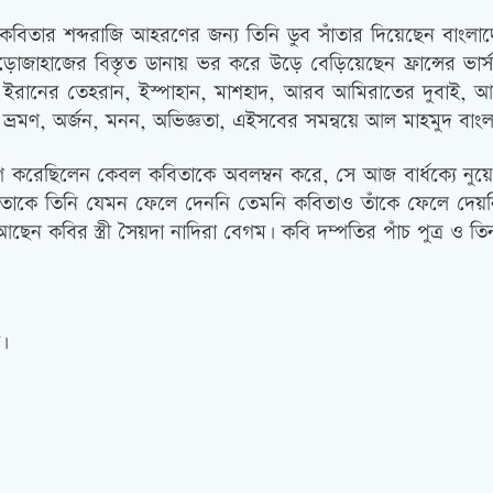
তার শব্দরাজি আহরণের জন্য তিনি ডুব সাঁতার দিয়েছেন বাংলাদ
হাজের বিস্তৃত ডানায় ভর করে উড়ে বেড়িয়েছেন ফ্রান্সের ভার্সাই, 
্ডহাম, ইরানের তেহরান, ইস্পাহান, মাশহাদ, আরব আমিরাতের দুবাই, আ
রমণ, অর্জন, মনন, অভিজ্ঞতা, এইসবের সমন্বয়ে আল মাহমুদ বাংলা
্পণ করেছিলেন কেবল কবিতাকে অবলম্বন করে, সে আজ বার্ধক্যে নু
 কবিতাকে তিনি যেমন ফেলে দেননি তেমনি কবিতাও তাঁকে ফেলে 
বির স্ত্রী সৈয়দা নাদিরা বেগম৷ কবি দম্পতির পাঁচ পুত্র ও তিন
া৷