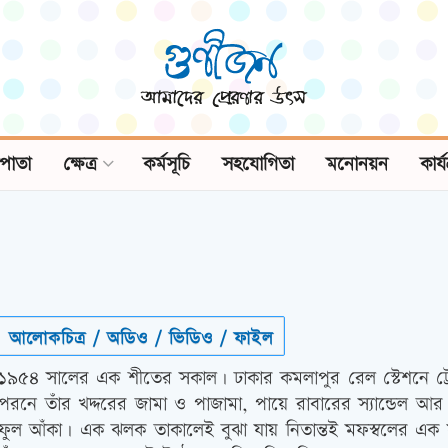
পাতা
ক্ষেত্র
কর্মসূচি
সহযোগিতা
মনোনয়ন
কার্
আলোকচিত্র / অডিও / ভিডিও / ফাইল
১৯৫৪ সালের এক শীতের সকাল। ঢাকার কমলাপুর রেল স্টেশনে ট্র
পরনে তাঁর খদ্দরের জামা ও পাজামা, পায়ে রাবারের স্যান্ডেল 
ফুল আঁকা। এক ঝলক তাকালেই বুঝা যায় নিতান্তই মফস্বলের এক