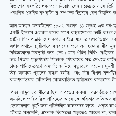
বিভাগের সহপরিচালক পদে নিয়োগ দেন। ১৯৯৩ সালে তিনি ও
প্রকাশিত ‘দৈনিক কর্ণফুলি’-র সম্পাদক হিসেবে বেশ কিছুদিন
আল মাহমুদ জন্মেছিলেন ১৯৩৬ সালের ১১ জুলাই এক বর্ষণমুখর 
একটি ইসলাম প্রচারক দলের সাথে বাংলাদেশের ভাটি অঞ্চল 
প্রাচীন শিক্ষাপদ্ধতি ও খানকার বাইরে এসে ব্রাহ্মণবাড়িয়ার 
অর্থাত্‍ এখানে স্থায়ীভাবে বসবাসের প্রয়োজন হওয়ায় মীর মু
বিচ্ছিন্নতাকে চিরস্থায়ী করে দেয়। মাত্র পঁচিশ তিরিশ মা
তার পিতার মৃত্যুশয্যায় পিতাকে শেষবারের মত দেখতে কাইতল
চামচ পানিও গ্রহণে অসম্মতি জানিয়ে মৃত্যুবরণ করেন। মুনশী 
তাঁর অন্যান্য পুত্রদের সমান মর্যাদা এবং তাঁর বিপুল স
ব্রাহ্মণবাড়িয়ার মৌড়াইল মোল্লাবাড়িতে স্থায়ীভাবে বসবাসের 
পিতা আব্দুর রব মীরের ছিল কাপড়ের ব্যবসা। পরবর্তীতে বেঙ
অন্যদিকে পারিবারিক ঐতিহ্যের আলোকে কবিতার প্রতি অসাধারণ
ছেলেবেলার গৃহশিক্ষক শফিউদ্দিন আহমদের হাতে। প্রকৃত অর্থে
চৌকাঠ মাড়াননি, এমনকি ঠিকমতো পড়তেও পারেন না, বান