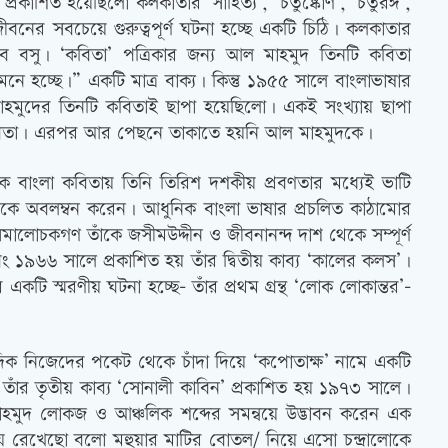
কাশিত হয়েছিলো কলকাতার ‘সাহিত্য’, ‘চতুষ্কোণ’, ‘চতুরঙ্গ’,
নের সবচেয়ে গুরুত্বপূর্ণ ঘটনা হচ্ছে একটি চিঠি। কলকাতার
্ধদেব বসু। ‘কবিতা’ পত্রিকার জন্য আল মাহমুদ তিনটি কবিতা
নে হচ্ছে।” একটি মাত্র বাক্য। কিন্তু ১৯৫৫ সালে বাংলাভাষার
মাহমুদের তিনটি কবিতাই ছাপা হয়েছিলো। একই সংখ্যায় ছাপা
ের কবিতা। এরপর আর পেছনে তাকাতে হয়নি আল মাহমুদকে।
ক বাংলা কবিতায় তিনি তিরিশ দশকীয় প্রবণতার মধ্যেই ভাটি
বিষয়কে অবলম্বন করেন। আধুনিক বাংলা ভাষার প্রচলিত কাঠামোর
। সমালোচকগণ তাঁকে জসীমউদ্দীন ও জীবনানন্দ দাশ থেকে সম্পূর্ণ
এবং ১৯৬৬ সালে প্রকাশিত হয় তাঁর দ্বিতীয় কাব্য ‘কালের কলস’।
টি স্মরণীয় ঘটনা হচ্ছে- তাঁর প্রথম গ্রন্থ ‘লোক লোকান্তর’-
ক নিজেদের পকেট থেকে চাঁদা দিয়ে ‘কপোতাক্ষ’ নামে একটি
। তাঁর তৃতীয় কাব্য ‘সোনালী কাবিন’ প্রকাশিত হয় ১৯৭৩ সালে।
াহমুদ লোকজ ও আঞ্চলিক শব্দের সমন্বয়ে উদ্ভাবন করেন এক
ায় রেখেছো বলো মহুয়ার মাটির বোতল/ নিয়ে এসো চন্দ্রালোকে