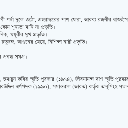
পর্দা দুলে ওঠো, প্রহরান্তরের পাশ ফেরা, আরব্য রজনীর রাজহাঁস,
োন শূন্যতা মানি না প্রভৃতি৷
ক, ময়ূরীর মুখ প্রভৃতি৷
তুরঙ্গ, আগুনের মেয়ে, নিশিন্দা নারী প্রভৃতি৷
প্রবন্ধ সমগ্র৷
৷
হুমায়ুন কবির স্মৃতি পুরস্কার (১৯৭৪), জীবনানন্দ দাশ স্মৃতি পুরষ
দ্দিন স্বর্ণপদক (১৯৯০), সমান্তরাল (ভারত) কর্তৃক ভানুসিংহ সম্ম