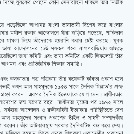
্ষ্য দিচ্ছে যুবকের পেছনে কোন সেনাবাহিনী থাকলে তাঁর নির্ভীক
িয়ে পড়েছিলো আপামর বাংলা ভাষাভাষী বিশেষ করে বাংলার
ষার মর্যাদা রক্ষার আন্দোলনে যাঁরা জড়িয়ে পড়েছে, পাকিস্তান
াবে মামলা দিয়ে তাঁদেরকে হয়রানি করার চেষ্টা করছে। যুবক
াষা আন্দোলনের ঢেউ মফস্বল শহর ব্রাহ্মণবাড়িয়ায় আছড়ে
হয়েছিলো ভাষা কমিটি এবং ভাষা কমিটির একটি লিফলেটে তাঁর
গমন এবং প্রাতিষ্ঠানিক শিক্ষার সমাপ্তি।
 এবং কলকাতার পত্র পত্রিকায় তাঁর কয়েকটি কবিতা প্রকাশ হলে
াভাই তখন আল মাহমুদকে ১৯৫৪ সালে দৈনিক মিল্লাত’র প্রুফ
ত্ব গ্রহণ করেন। এরপর দৈনিক ইত্তেফাকে যোগ দেন। স্বাধীনতার
েশের জন্ম যন্ত্রণার বছর। স্বাধীনতা যুদ্ধের পর ১৯৭২ সালে
, সর্বহারা আন্দোলন ও রক্ষীবাহিনী ইত্যাকার পরিস্থিতিতে দেশ
 আল মাহমুদের সংবাদ প্রকাশের স্টাইল ও সাহসী সম্পাদকীয়
বরণ করেন। তাঁর আটকাবস্থায় সরকার দৈনিকটিও বন্ধ করে দেয়।
 শেখ মুজিবুর রহমান তাঁকে ডেকে শিল্পকলা একাডেমীর প্রকাশনা