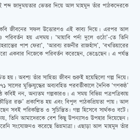
এই শব্দ জাদুময়তার ভেতর দিয়ে আল মাহমুদ তাঁর পাঠকদেরকে
াঁর কবি জীবনের সফল উত্তোরণও এই কাব্য দিয়ে। এরপর আল
 পরিবর্তন হয় এসময়। ‘মায়াবি পর্দা দুলে ওঠো’-তে তিনি
হরান্তের পাশ ফেরা’, ‘আরব্য রজনীর রাজহাঁস’, ‘বখতিয়ারের
ি আরো একবার নিজেকে পরিবর্তন করেছেন, ভেঙেছেন। এ পর্যন্ত
িত হয়। অবশ্য তাঁর সাহিত্য জীবন শুরুই হয়েছিলো গল্প দিয়ে৷
 সালের মুক্তিযুদ্ধের অব্যবহিত পরবর্তীকালে দৈনিক ‘গণকন্ঠ’
্ঠ কবিই নন, অন্যতম গল্পকারও। এ সময় বিভিন্ন পত্রপত্রিকায়
নকৌড়ির রক্ত’ প্রকাশিত হয় এবং বিপুল পাঠকপ্রিয়তা পায়। আল
িখেছেন সবই পরিকল্পিত ও সুচিন্তিত৷ গল্প হিসেবে সার্থকও বটে।
গল্প নয়, তিনি আমাদেরকে বেশ কিছু উপন্যাসও উপহার দিয়েছেন।
ই করেনি সংযোজনও করেছে ভিন্নমাত্রা। এছাড়া আল মাহমুদ তাঁর