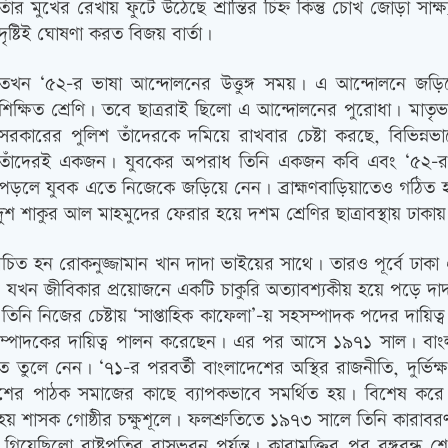
তাঁর মুখের রেখায় ফুটে উঠেছে শ্রান্তির চিহ্ন কিন্তু চোখ জোড়া সাক
দৃষ্টিই ঘোষণা করত বিজয় বার্তা।
তখন ‘৫২-র ভাষা আন্দোলনের উত্তুঙ্গ সময়। এ আন্দোলনে জড়
শিক্ষিত শ্রেণি। তবে ছাত্ররাই ছিলো এ আন্দোলনের পুরোধা। মাতৃভা
সরকারের পুলিশ তাঁদেরকে দমিয়ে রাখবার চেষ্টা করছে, বিভিন্নভ
তাঁদেরই একজন। যুবকের অপরাধ তিনি একজন কবি এবং ‘৫২-র ভ
পড়লে যুবক এতে নিজেকে জড়িয়ে নেন। ব্রাহ্মণবাড়িয়াতেও গঠিত 
শাকুর আল মাহমুদের ফেরার হয়ে দশম শ্রেণির ছাত্রাবস্থায় ঢাকায় আ
চিত হন রোকনুজ্জামান খান দাদা ভাইয়ের সাথে। তারও পূর্বে ঢাকা
যখন জীবিকার প্রয়োজনে একটি চাকুরি অত্যাবশ্যকীয় হয়ে পড়ে দাদ
ে তিনি নিজের চেষ্টায় ‘সাপ্তাহিক কাফেলা’-য় সহসম্পাদক পদের দায়ি
ীয় সম্পাদকের দায়িত্ব পালন করেছেন। এর পর আসে ১৯৭১ সাল। বাংলাদ
ে তুলে নেন। ‘৭১-র পরবর্তী বাংলাদেশের অস্থির রাজনীতি, দুর্ভিক্ষ
দেশের পাঠক সমাজের কাছে ব্যাপকভাবে সমর্থিত হয়। বিশেষ করে
 হয় শাসক গোষ্ঠীর চক্ষুশূলে। ফলশ্রুতিতে ১৯৭৩ সালে তিনি কারা
য়েছিলো রাষ্ট্রপতির বাসভবন পর্যন্ত। কারামুক্তির পর বঙ্গবন্ধু