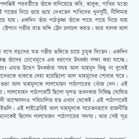
লব্ধিই পরবর্তীতে তাঁকে বানিয়েছে কবি, ভাবুক, পাখির মতো
ই গাছের নিচে শুয়ে শুয়ে দেখতেন পাখিদের খুনসুটি, নীলিমার
 হয়ে যায়। একদিন তাঁর পাঠতৃষ্ণা তাঁকে পায়ে পায়ে নিয়ে যায়
। স্টেশনে গভীর রাত অব্দি ট্রেন চলাচল করত। আর বালক আল
নে বসে বড়দের মত গম্ভীর ভঙ্গিতে চায়ে চুমুক দিতেন। একদিন
তু তাঁদের চোখেমুখে এক ধরণের উত্‍কন্ঠা লক্ষ্য করা যাচ্ছে।
য়? এমত উদ্বেগ উত্‍কন্ঠার সময় আল মাহমুদ কিছু না বুঝেই
্য। তাঁদেরকে থাকতে দেয়া হয়েছিলো আল মাহমুদের শোবার ঘরে।
 শুভা আল মাহমুদকে লালমোহন পাঠাগারের খোঁজ দেন। এই
রেছিলো। লালমোহন পাঠাগারটি ছিলো মূলত তখনকার নিষিদ্ধ ঘোষিত
র্কসবাদী আন্দোলনও পরিচালিত হত এখান থেকেই। এই পাঠাগারেই
ইগুলি। এই লাইব্রেরিই আল মাহমুদকে সচেতনভাবে রাজনীতি
র অনেকেই ছিলেন লালমোহন পাঠাগারের সদস্য। আর সেই সূত্র