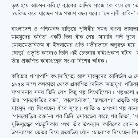
তৃপ্ত হয়ে আচমন করি।/ ব্যাধের আদিম সাজে কে বলে যে তো
চমকিত করে যাচ্ছেন গত পঞ্চাশ বছর ধরে। ‘সোনালী কাবিন’ 
বাংলাদেশ ও পশ্চিমবঙ্গ ছাড়িয়ে পৃথিবীর সমগ্র বাংলা 
মাহমুদের কবিতা একটি ভিন্ন বাঁক নেয় ‘মায়াবি পর্দা 
মোহামেডানিজম বা ইসলামের প্রতি গভীরভাবে অনুরক্ত হয়ে প
ঘোড়া’ প্রভৃতি কাব্যেও তিনি এই চেতনার বহিঃপ্রকাশ ঘটান।
তাঁর প্রকাশিত কাব্যগ্রন্থের সংখ্যা বিশের অধিক।
কবিতার পাশাপাশি কথাসাহিত্যে আল মাহমুদের আবির্ভাব এ দেশ
১৯৫৪ সালে কলকাতা থেকে প্রকাশিত দৈনিক ‘সত্যযুগ’ পত্রিকায়
সম্পাদনার সময় তিনি বেশ কিছু গল্প লিখেছিলেন। গল্পগুলো প
তাঁর ‘পানকৌড়ির রক্ত’, ‘কালোনৌকা’, ‘জলবেশ্যা’ প্রভৃতি
মাহমুদ গল্প লিখেছেন ধীরে সুস্থে। খ্যাতি ও প্রশংসা গল্প রচ
‘পানকৌড়ির রক্ত’-র পর তিনি ‘সৌরভের কাছে পরাজিত’, ‘গন্
মুক্তিযুদ্ধের পটভূমিকায় লেখা তাঁর উপন্যাস ‘কাবিলের বোন
উপন্যাসের ভেতর দিয়ে ফ্রয়েডিয় যৌন চেতনাকে দিয়েছেন শি