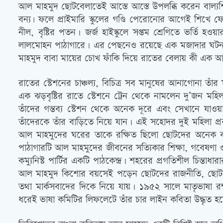
আল মাহমুদ ছোটবেলাতেই আস্তে আস্তে উপলব্ধি করেন বাল্যশ
বন্য৷ ফলে প্রাইমারি স্কুলের গণ্ডি পেরোনোর আগেই শিখে ফ
নীল, বৃষ্টির পতন। জর্জ হাইস্কুলে সপ্তম শ্রেণিতে ভর্তি 
লালমোহন পাঠাগারে। এর পেছনেও রয়েছে এক মজাদার ঘটনা। আ
মাহমুদ বাবা মায়ের চোখ ফাঁকি দিয়ে রাতের বেলায় কী এক আ
রাতের স্টেশনের চাঞ্চল্য, বিচিত্র সব মানুষের আনাগোনা ত
এক ঝড়বৃষ্টির রাতে স্টেশনে ট্রেন থেকে নামলেন দু’জন মহিলা
তাঁদের গন্তব্য স্টেশন থেকে অনেক দূরে এবং সেখানে যাও
তাঁদেরকে তাঁর বাড়িতে নিয়ে যান। এই সহোদর দুই মহিলা প্র
আল মাহমুদের ঘরের তাকে রক্ষিত ছিলো ছোটদের অনেক ব
পাঠাগারটি আল মাহমুদের জীবনের সত্যিকার শিক্ষা, গবেষণা ও 
কম্যুনিস্ট পার্টির একটি পাঠকেন্দ্র। শহরের প্রগতিশীল চ
আল মাহমুদ কিশোর বয়সেই পড়েন ছোটদের রাজনীতি, ছোটদের
তথা মার্কসবাদের দিকে নিয়ে যায়। ১৯৫২ সালে মাতৃভাষা র
ধরেই ভাষা কমিটির লিফলেটে তাঁর চার লাইন কবিতা উদ্ধৃত হ