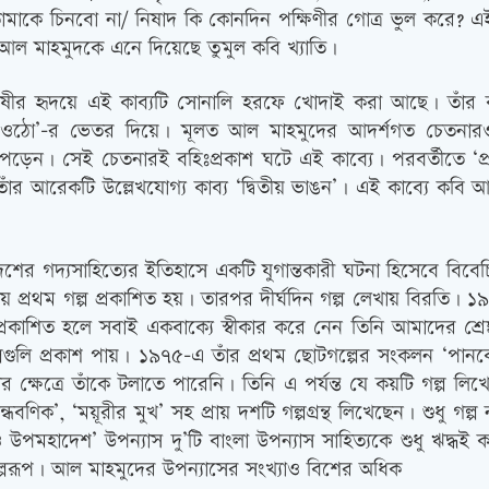
মাকে চিনবো না/ নিষাদ কি কোনদিন পক্ষিণীর গোত্র ভুল করে? 
আল মাহমুদকে এনে দিয়েছে তুমুল কবি খ্যাতি।
ভাষাভাষীর হৃদয়ে এই কাব্যটি সোনালি হরফে খোদাই করা আছে। ত
দুলে ওঠো’-র ভেতর দিয়ে। মূলত আল মাহমুদের আদর্শগত চেতনারও
ড়েন। সেই চেতনারই বহিঃপ্রকাশ ঘটে এই কাব্যে। পরবর্তীতে ‘প্র
 তাঁর আরেকটি উল্লেখযোগ্য কাব্য ‘দ্বিতীয় ভাঙন’। এই কাব্যে কব
ের গদ্যসাহিত্যের ইতিহাসে একটি যুগান্তকারী ঘটনা হিসেবে বিবেচ
 প্রথম গল্প প্রকাশিত হয়। তারপর দীর্ঘদিন গল্প লেখায় বিরতি। ১৯৭১
্রকাশিত হলে সবাই একবাক্যে স্বীকার করে নেন তিনি আমাদের শ্রেষ
 গল্পগুলি প্রকাশ পায়। ১৯৭৫-এ তাঁর প্রথম ছোটগল্পের সংকলন ‘পা
নার ক্ষেত্রে তাঁকে টলাতে পারেনি। তিনি এ পর্যন্ত যে কয়টি গল্প ল
ধবণিক’, ‘ময়ূরীর মুখ’ সহ প্রায় দশটি গল্পগ্রন্থ লিখেছেন। শুধু 
 ও উপমহাদেশ’ উপন্যাস দু’টি বাংলা উপন্যাস সাহিত্যকে শুধু ঋদ্ধ
ল্পরূপ। আল মাহমুদের উপন্যাসের সংখ্যাও বিশের অধিক