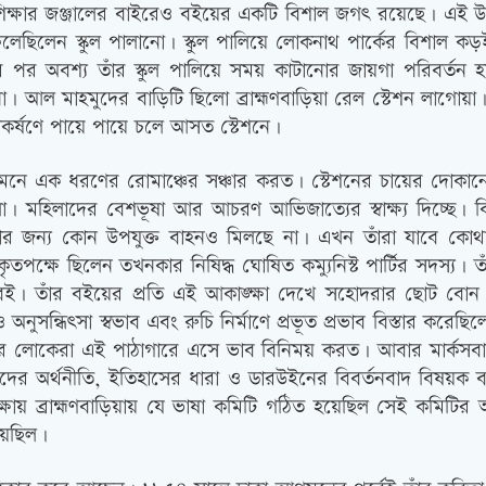
িক্ষার জঞ্জালের বাইরেও বইয়ের একটি বিশাল জগত্‍ রয়েছে। এই উপ
েলেছিলেন স্কুল পালানো। স্কুল পালিয়ে লোকনাথ পার্কের বিশাল কড়
হওয়ার পর অবশ্য তাঁর স্কুল পালিয়ে সময় কাটানোর জায়গা পরিবর্তন
ল মাহমুদের বাড়িটি ছিলো ব্রাহ্মণবাড়িয়া রেল স্টেশন লাগোয়া
কর্ষণে পায়ে পায়ে চলে আসত স্টেশনে।
াঁর মনে এক ধরণের রোমাঞ্চের সঞ্চার করত। স্টেশনের চায়ের দোকা
। মহিলাদের বেশভূষা আর আচরণ আভিজাত্যের স্বাক্ষ্য দিচ্ছে। কিন্
য়ার জন্য কোন উপযুক্ত বাহনও মিলছে না। এখন তাঁরা যাবে কোথা
কৃতপক্ষে ছিলেন তখনকার নিষিদ্ধ ঘোষিত কম্যুনিস্ট পার্টির সদস
ই। তাঁর বইয়ের প্রতি এই আকাঙ্ক্ষা দেখে সহোদরার ছোট বোন
অনুসন্ধিত্‍সা স্বভাব এবং রুচি নির্মাণে প্রভূত প্রভাব বিস্তার ক
িন্তাধারার লোকেরা এই পাঠাগারে এসে ভাব বিনিময় করত। আবার মা
 অর্থনীতি, ইতিহাসের ধারা ও ডারউইনের বিবর্তনবাদ বিষয়ক ব
ক্ষায় ব্রাহ্মণবাড়িয়ায় যে ভাষা কমিটি গঠিত হয়েছিল সেই কমিটি
য়েছিল।