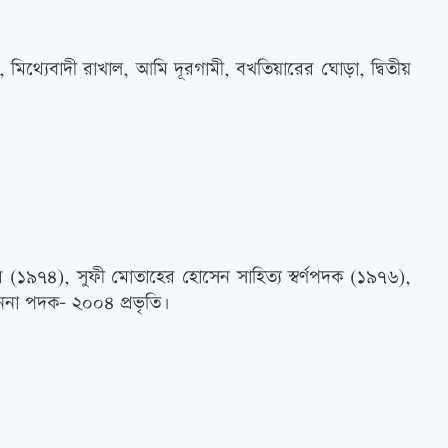
 মিথ্যেবাদী রাখাল, আমি দূরগামী, বখতিয়ারের ঘোড়া, দ্বিতীয়
্কার (১৯৭৪), সুফী মোতাহের হোসেন সাহিত্য স্বর্ণপদক (১৯৭৬),
াননা পদক- ২০০৪ প্রভৃতি৷