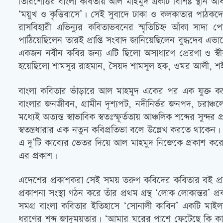
তিরিশোত্তর বাংলা কবিতায় আল মাহমুদ একটি বিশিষ্ট স্থান অ
‘ময়ুখ ও কৃত্তিবাসে’। সেই সুবাদে ঢাকা ও কলকাতার পাঠকদ
রাসবিহারী এভিন্যুর কবিতাভবনের স্মৃতিচিহ্ন আঁকা সাদা প
পাঠিয়েছিলেন তারই প্রাপ্তি সংবাদ জানিয়েছিলেন বুদ্ধদেব এভ
একজন নবীন কবির জন্য এটি ছিলো অসাধারণ প্রেরণা ও স্বী
হয়েছিলো শামসুর রাহমান, সৈয়দ শামসুল হক, ওমর আলী, শহীদ
বাংলা কবিতার ভাঁড়ারে আল মাহমুদ একের পর এক যুক্ত করে
বাংলার জনজীবন, গ্রামীন দৃশ্যপট, নদীনির্ভর জনপদ, চরাঞ্চ
মধ্যেই অত্যন্ত স্বাভাবিক স্বতঃস্ফূর্ততায় আঞ্চলিক শব্দের স
স্বতন্ত্রধারার এক নতুন কবিপ্রতিভা বলে উল্লেখ করতে থাকেন।
এ দু’টি কাব্যের ভেতর দিয়ে আল মাহমুদ নিজেকে প্রকাশ করেন 
এর প্রকাশ।
এদেশের প্রকাশকরা সেই সময় তরুণ কবিদের কবিতার বই প্র
প্রকাশনা সংস্থা গঠন করে তাঁর প্রথম গ্রন্থ ‘লোক লোকান্তর
সমগ্র বাংলা কবিতার ইতিহাসে ‘সোনালী কাবিন’ একটি মাই
ধরণের শব্দ জাদুময়তার। ‘আমার ঘরের পাশে ফেটেছে কি কার্