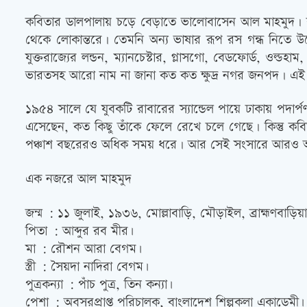
কবিতার ডালপালায় চড়ে বেড়াতে ভালোবাসেন আল মাহমুদ। কবি
থেকে লোকান্তরে। তেমনি অন্য ভাষার রূপ রস গন্ধ নিতে উড়োজা
যুক্তরাজ্যের লন্ডন, ম্যানচেস্টার, গ্লাসগো, বেডফোর্ড, ওল
ভারতসহ আরো নাম না জানা কত কত ক্ষুদ্র নগর জনপদ। এই ভ্
১৯৫৪ সালে যে যুবকটি রাবারের স্যান্ডেল পায়ে ঢাকায় পদার
এসেছেন, কত কিছু তাঁকে ফেলে রেখে চলে গেছে। কিন্তু
পঞ্চাশ বছরেরও অধিক সময় ধরে। আর সেই সংসারে আরও আছেন ক
এক নজরে আল মাহমুদ
জন্ম : ১১ জুলাই, ১৯৩৬, মোল্লাবাড়ি, মৌড়াইল, ব্রাহ্মণবাড়িয়
পিতা : আব্দুর রব মীর৷
মা : রৌশন আরা বেগম৷
স্ত্রী : সৈয়দা নাদিরা বেগম৷
পুত্রকন্যা : পাঁচ পুত্র, তিন কন্যা৷
পেশা : অবসরপ্রাপ্ত পরিচালক, বাংলাদেশ শিল্পকলা একাডেমী৷