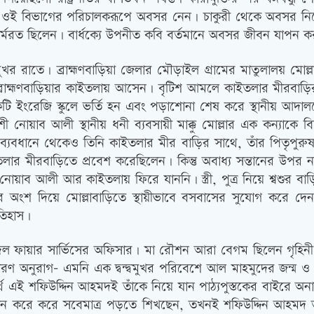
ই বিভাগের পরিচালকরূপে অবসর নেন। চাকুরী থেকে অবসর নিয়ে ত
 কর্মরত ছিলেন। বার্ধক্যে উপনীত কবি বর্তমানে অবসর জীবন যাপন 
রাতে। ব্রাহ্মণবাড়িয়া জেলার মৌড়াইল গ্রামের মাতুলালয় মোল্লা
ব্রাহ্মণবাড়িয়ার কাইতলায় আসেন। বৃটিশ আমলে কাইতলার মীরবাড়ি
একটি ইংরেজি স্কুলে ভর্তি হন এবং পড়াশোনা শেষ করে স্থানীয় আদালতে
নশী নোয়াব আলী স্থানীয় ধনী ব্যবসায়ী মাক্কু মোল্লার এক কন্যাকে
ইলের ব্যবধানে থেকেও তিনি কাইতলার মীর বাড়ির সাথে, তাঁর পিতৃপ
ার মীরবাড়িতে প্রবেশ করেছিলেন। কিন্তু অবাধ্য সন্তানের উপর না
নোয়াব আলী আর কাইতলায় ফিরে যাননি। স্ত্রী, পুত্র নিয়ে শ্বশুর ব
ম্পত্তির অংশ দিয়ে মোল্লাবাড়িতে স্থায়ীভাবে বসবাসের সুযোগ ক
ইতিহাস।
্গল ফায়ার সার্ভিসের অফিসার। মা রৌশন আরা বেগম ছিলেন গৃহিনী।
 অনুরাগ- এমনি এক দ্বন্দ্বমুখর পরিবেশে আল মাহমুদের জন্ম ও ব
 এই শফিউদ্দিন আহমদই তাঁকে নিয়ে যান পাঠ্যপুস্তকের বাইরে অনাস
ান করে করে সবেমাত্র পড়তে শিখছেন, তখনই শফিউদ্দিন আহমদ 