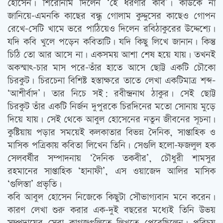
হোসেন। শিরোনাম দিলেন ‘হে ধরণীর কবি’। কাউকে না
জানিয়ে-এমনকি কাছের বন্ধু গোলাম কুদ্দুসের কাছেও গোপন
রেখে-সেটি খামে ভরে পাঠিয়েও দিলেন রবিঠাকুরের উদ্দেশ্যে।
যদি কবি খুলে পড়েন কবিতাটি। যদি কিছু লিখে জানান। কিন্তু
চিঠি তো আর আসে না। একসময় আশা শেষ হয়ে যায়। তখনই
অকস্মাৎ-চার মাস পরে-তাঁর হাতে আসে ছোট্ট একটি চৌকো
চিরকুট। চিরচেনা বিশিষ্ট হস্তাক্ষরে তাতে লেখা একটিমাত্র শব্দ-
‘আশীর্বাদ’। তার নিচে সই: রবীন্দ্রনাথ ঠাকুর। সেই ছোট্ট
চিরকুট তাঁর একটি নির্জন দুপুরকে চিরদিনের মতো সোনায় মুড়ে
দিয়ে যায়। সেই থেকে আবুল হোসেনের নতুন জীবনের সূচনা।
কুষ্টিয়ায় পড়ার সময়েই কলকাতার বিভন্ন দৈনিক, সাপ্তাহিক ও
মাসিক পত্রিকায় কবিতা লিখেন তিনি। সেগুলি হলো-ফজলুল হক
সেলবর্ষীর সম্পাদনায় ‘দৈনিক তকবীর’, চৌধুরী শামসুর
রহমানের সাপ্তাহিক ‘হানাফী’, এস ওয়াজেদ আলির মাসিক
‘গুলিস্তা’ প্রভৃতি।
কবি আবুল হোসেন নিজেকে কিছুটা সৌভাগ্যবান মনে করেন।
কারণ লেখা শুরু করার এক-দুই বছরের মধ্যেই তিনি উভয়