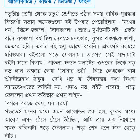
আলোকচিত্র / অডিও / ভিডিও / ফাইল
“তৃতীয় শ্রেণী থেকে চতুর্থ শ্রেণীতে ওঠার সময় বার্ষিক পুরস্কার
বিতরণী সভায় অনেকগুলো বই উপহার পেয়েছিলাম। ‘যখের
ধন’, ‘ঝিলে জঙ্গলে’, ‘লালকালো’। আরও দু-তিনটি বই। একটা
বাদে সবগুলো বই ছিল দেখতে চমৎকার, সুন্দর ঝকঝকে ছাপা,
ভেতরে ছবি। একটা বই শুধু চোখে ধরেনি। প্রথমেই রঙচঙা
ছবিওয়ালা বইগুলো পড়ে ফেললাম। তারপর সেই সাদামাটা
বইটা হাতে নিলাম। পাতলা হলদে মলাটের ওপরের দিকে বড়
বড় লাল অক্ষরে লেখা ‘সোনার তরী’। নিচে লেখকের নাম
শ্রীরবীন্দ্রনাথ ঠাকুর। দেখি গল্প বা জীবজন্তুর কথা কিংবা
অ্যাডভেঞ্চারের কাহিনী নয়, গদ্যও নয়, বইটা পদ্যের। পড়ে
ফেললেন প্রথম কবিতার প্রথম লাইন-
‘গগনে গরজে মেঘ, ঘন বরষা’
পড়তেই মনের মধ্যে এমন আলোড়ন শুরু হল, বুকের মধ্যে
আবেগ এমন ঠেলে ঠেলে উঠছিল, আমি প্রায় এক নিঃশ্বাসে
সমস্ত কবিতাটা পড়ে ফেললাম। পড়া শেষ হলে হাঁফ ছেড়ে
বাঁচি।