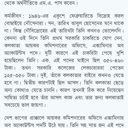
থেকে অর্থনীতিতে এম.এ. পাস করেন।
কর্মজীবন: ১৯৪৬-এর একুশে ফেব্রুয়ারিতে বিদ্রোহ করল
বোম্বাইয়ে নৌসেনারা। সন, তারিখ আবুল হোসেনের মনে থাকে
না। কিন্তু নৌবিদ্রোহের এই তারিখটা তিনি কখনও ভোলেননি।
কেননা ওই দিনে তিনি প্রথম সরকারি চাকরিতে যোগ দেন,
কলকাতা আয়কর কমিশনারের অফিসে, এক্সামিনার অব
অ্যাকাউন্টস পদে। দুটি কারণে এই চাকরিটা পেয়ে খুশি
হয়েছিলেন তিনি। এক. এই পদের মাইনে ছিল ৩৫০-৪৬০
টাকা। তখন সরকারি কলেজের লেকচারাররা পেতেন
১২৫-৩৫০ টাকা। দুই. তাঁকে কলকাতার বাইরে কখনও যেতে
হবে না। দ্বিতীয় কারণটাই ছিল আসল। তিনি কলকাতা ছেড়ে
অন্য কোথাও যেতে চাননি। কারণ তখনই ঠিক করে নিয়েছেন
সাহিত্য চর্চাই হবে তাঁর আসল কাজ এবং তার জন্য কলকাতাই
সবচেয়ে ভাল জায়গা।
দেশ ভাগের প্রাক্কালে আয়কর কমিশনারের অফিসে এক্সামিনার
অব অ্যাকাউন্টস পদটি উঠে যায়। তিনি সহ সাত জন এই পদে