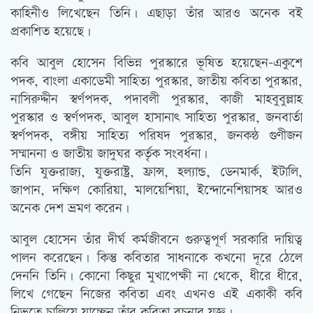
কাহিনীও লিখেছেন তিনি। এছাড়া তাঁর আরও অনেক বই
প্রকাশিত হয়েছে।
কবি আবুল হোসেন বিভিন্ন পুরস্কারে ভূষিত হয়েছেন-একুশে
পদক, বাংলা একাডেমী সাহিত্য পুরস্কার, জাতীয় কবিতা পুরস্কার,
নাসিরুদ্দীন স্বর্ণপদক, পদাবলী পুরস্কার, কাজী মাহবুবুল্লাহ
পুরস্কার ও স্বর্ণপদক, আবুল হাসানাৎ সাহিত্য পুরস্কার, জনবার্তা
স্বর্ণপদক, বঙ্গীয় সাহিত্য পরিষদ পুরস্কার, জনকন্ঠ গুণীজন
সম্মাননা ও জাতীয় জাদুঘর কর্তৃক সংবর্ধনা।
তিনি যুক্তরাজ্য, যুক্তরাষ্ট্র, ফ্রান্স, হল্যান্ড, ডেনমার্ক, ইটালি,
জাপান, দক্ষিণ কোরিয়া, মালয়েশিয়া, ইন্দোনেশিয়াসহ আরও
অনেক দেশ ভ্রমণ করেন।
আবুল হোসেন তাঁর দীর্ঘ কর্মজীবনে গুরুত্বপূর্ণ সরকারি দায়িত্ব
পালন করেছেন। কিন্তু কবিতার সাধনাকে কখনো দূরে ঠেলে
দেননি তিনি। কোনো কিছুর মুখাপেক্ষী না থেকে, ধীরে ধীরে,
লিখে গেছেন নিজের কবিতা এবং এখনও এই একাকী কবি
নিভৃতে চালিয়ে যাচ্ছেন তাঁর কবিতা রচনার যজ্ঞ।