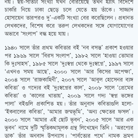
নয়। ছয়-সাতটা সংখ্যা যখন বেরিয়েছে তখন হঠাৎ বিদেশে
চাকরি নিয়ে ঢাকা ছেড়ে চলে যেতে হয় তাঁকে। সাজ্জাদ
হোসায়েন তারপরও দু’-একটি সংখ্যা বের করেছিলেন। প্রধানত
লেখকদের, বিশেষ করে তরুণ লেখকদের সঙ্গে যোগাযোগের
অভাবে ‘সংলাপ’ বন্ধ হয়ে যায়।
১৯৪০ সালে তাঁর প্রথম কবিতার বই ‘নব বসন্ত’ প্রকাশ হওয়ার
পর ১৯৬৯ সালে ‘বিরস সংলাপ’, ১৯৮২ সালে ‘হাওয়া তোমার
কি দুঃসাহস’, ১৯৮৫ সালে ‘দুঃস্বপ্ন থেকে দুঃস্বপ্নে’, ১৯৯৭ সালে
‘এখনও সময় আছে’, ২০০০ সালে ‘আর কিসের অপেক্ষা’,
২০০৪ সালে ‘রাজকাহিনী’, ২০০৭ সালে ‘আবুল হোসেনর ব্যঙ্গ
কবিতা’ ও গদ্যের বই ‘দুঃস্বপ্নের কাল’, ২০০৮ সালে ‘প্রেমের
কবিতা’ ও ‘কালের খাতায়’, ২০০৯ সালে গদ্য ‘স্বপ্ন ভঙ্গের
পালা’ বইগুলি প্রকাশিত হয়। তাঁর অনুবাদ কবিতাগুলি হলো-
‘ইকবালের কবিতা’, ‘আমার জন্মভূমি’, ‘অন্য ক্ষেতের ফসল’।
২০০০ সালে ‘আমার এই ছোট ভূবন’, ২০০৫ সালে ‘আর এক
ভুবন’ নামে দুটি স্মৃতিকথামূলক গ্রন্থ লিখেছেন তিনি। ‘অরণ্যের
ডাক’ তাঁর অনুবাদ উপন্যাস। ‘পার্বত্যের পথে’ নামক ভ্রমণ