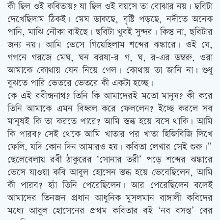
কী ছিল ওই কবিতায়? যা ছিল ওই বয়সে তা বোঝার নয়। ছবিটা
দেখেছিলাম ঠিকই। মেঘ ডাকছে, বৃষ্টি পড়ছে, নদীতে অনেক
পানি, মাঝি নৌকা বাইছে। ছবিটা খুবই সুন্দর। কিন্তু না, ছবিটার
জন্য নয়। আমি ভেসে গিয়েছিলাম শব্দের ঝঙ্কারে। ওই যে,
গগনে গরজে মেঘ, ঘন বরষা-র গ, ঘ, র-এর ডম্বরু, ওরা
আমাকে কোথায় যেন নিয়ে গেল। কোথায় তা জানি না। শুধু
বুঝতে পারি ভেতরে ভেতরে কী একটা হচ্ছে।
কে এই রবীন্দ্রনাথ? তিনি কি আমাদেরই মতো মানুষ? কী করে
তিনি আমাকে এমন বিহ্বল করে ফেললেন? ইচ্ছে করলে সব
মানুষই কি তা করতে পারে? আমি স্তব্ধ হয়ে বসে থাকি। আমি
কি পারব? সেই থেকে আমি খাতার পর খাতা হিজিবিজি লিখে
ফেলি, যদি কোন দিন আমারও হয়। কবিতা লেখার সেই শুরু।”
ছেলেবেলায় রবী ঠাকুরের ‘সোনার তরী’ পড়ে শব্দের ঝঙ্কারে
ভেসে যাওয়া কবি আবুল হোসেন স্তব্ধ হয়ে ভেবেছিলেন, আমি
কী পারব? হ্যাঁ তিনি পেরেছিলেন। আর পেরেছিলেন বলেই
আমাদের তিনজন প্রধান আধুনিক মুসলমান বাঙ্গালী কবিদের
মধ্যে আবুল হোসেনের প্রথম কবিতার বই ‘নব বসন্ত’ বের