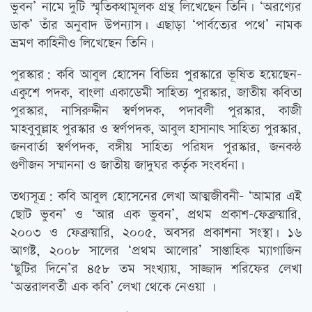
ভুবন’ নামে দুটি স্মৃতিকথামূলক গ্রন্থ লিখেছেন তিনি। ‘অরণ্যের
ডাক’ তাঁর অনুবাদ উপন্যাস। এছাড়া ‘পার্বত্যের পথে’ নামক
ভ্রমণ কাহিনীও লিখেছেন তিনি।
পুরস্কার: কবি আবুল হোসেন বিভিন্ন পুরস্কারে ভূষিত হয়েছেন-
একুশে পদক, বাংলা একাডেমী সাহিত্য পুরস্কার, জাতীয় কবিতা
পুরস্কার, নাসিরুদ্দীন স্বর্ণপদক, পদাবলী পুরস্কার, কাজী
মাহবুবুল্লাহ পুরস্কার ও স্বর্ণপদক, আবুল হাসানাৎ সাহিত্য পুরস্কার,
জনবার্তা স্বর্ণপদক, বঙ্গীয় সাহিত্য পরিষদ পুরস্কার, জনকন্ঠ
গুণীজন সম্মাননা ও জাতীয় জাদুঘর কর্তৃক সংবর্ধনা।
তথ্যসূত্র: কবি আবুল হোসেনের লেখা আত্মজীবনী- ‘আমার এই
ছোট ভুবন’ ও ‘আর এক ভুবন’, প্রথম প্রকাশ-ফেব্রুয়ারি,
২০০৩ ও ফেব্রুয়ারি, ২০০৫, অবসর প্রকাশনা সংস্থা। ১৬
আগষ্ট, ২০০৮ সালের ‘প্রথম আলোর’ সাপ্তাহিক ম্যাগাজিন
‘ছুটির দিনে’র ৪৫৮ তম সংখ্যায়, সাজ্জাদ শরিফের লেখা
‘অন্তরালবর্তী এক কবি’ লেখা থেকে নেওয়া ।