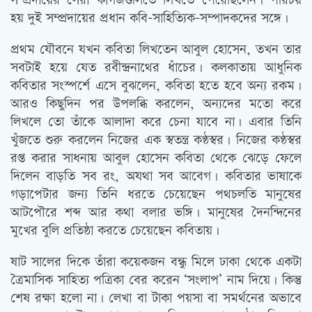
সম্প্রদায়ের সেরা কাগজগুলিতে লিখতে পেরেছিলেন। পরিচয়
হয় দুই সম্প্রদায়ের প্রধান কবি-সাহিত্যিক-সম্পাদকদের সঙ্গে।
প্রথম যৌবনে যখন কবিতা লিখতেন আবুল হোসেন, তখন তার
সবটাই হয়ে যেত রবীন্দ্রনাথের ধাঁচের। কলকাতায় আধুনিক
কবিতার সংস্পর্শে এসে বুঝলেন, কবিতা হতে হবে অন্য রকম।
আরও কিছুদিন পর উপলব্ধি করলেন, অন্যদের মতো করে
লিখলে তো তাঁকে আলাদা করে চেনা যাবে না। এবার তিনি
খুঁজতে শুরু করলেন নিজের এক স্বতন্ত্র কণ্ঠস্বর। নিজের কণ্ঠস্বর
রপ্ত করার সাধনায় আবুল হোসেন কবিতা থেকে ঝেড়ে ফেলে
দিলেন বাড়তি সব রং, অযথা সব আবেগ। কবিতার ভাষাকে
গড়াপেটার জন্য তিনি ধরতে চেয়েছেন পথচলতি মানুষের
আটপৌরে শব্দ আর কথা বলার ভঙ্গি। মানুষের দৈনন্দিনের
মুখের বুলি প্রতিষ্ঠা করতে চেয়েছেন কবিতায়।
ষাট সালের দিকে তাঁরা কয়েকজন বন্ধু মিলে ঢাকা থেকে একটা
ত্রৈমাসিক সাহিত্য পত্রিকা বের করেন ‘সংলাপ’ নাম দিয়ে। কিন্তু
শেষ রক্ষা হলো না। লেখা বা টাকা পয়সা বা সমর্থনের অভাবে