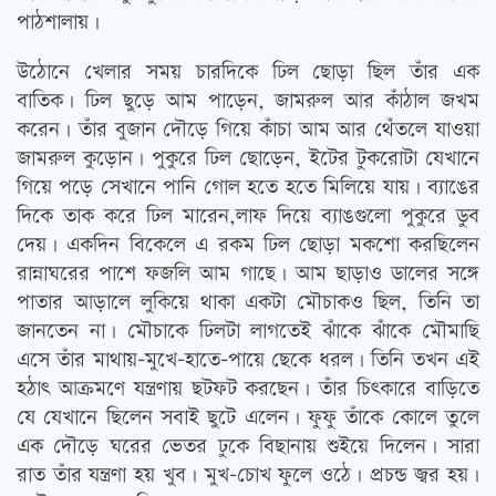
পাঠশালায়।
উঠোনে খেলার সময় চারদিকে ঢিল ছোড়া ছিল তাঁর এক
বাতিক। ঢিল ছুড়ে আম পাড়েন, জামরুল আর কাঁঠাল জখম
করেন। তাঁর বুজান দৌড়ে গিয়ে কাঁচা আম আর থেঁতলে যাওয়া
জামরুল কুড়োন। পুকুরে ঢিল ছোড়েন, ইটের টুকরোটা যেখানে
গিয়ে পড়ে সেখানে পানি গোল হতে হতে মিলিয়ে যায়। ব্যাঙের
দিকে তাক করে ঢিল মারেন,লাফ দিয়ে ব্যাঙগুলো পুকুরে ডুব
দেয়। একদিন বিকেলে এ রকম ঢিল ছোড়া মকশো করছিলেন
রান্নাঘরের পাশে ফজলি আম গাছে। আম ছাড়াও ডালের সঙ্গে
পাতার আড়ালে লুকিয়ে থাকা একটা মৌচাকও ছিল, তিনি তা
জানতেন না। মৌচাকে ঢিলটা লাগতেই ঝাঁকে ঝাঁকে মৌমাছি
এসে তাঁর মাথায়-মুখে-হাতে-পায়ে ছেকে ধরল। তিনি তখন এই
হঠাৎ আক্রমণে যন্ত্রণায় ছটফট করছেন। তাঁর চিৎকারে বাড়িতে
যে যেখানে ছিলেন সবাই ছুটে এলেন। ফুফু তাঁকে কোলে তুলে
এক দৌড়ে ঘরের ভেতর ঢুকে বিছানায় শুইয়ে দিলেন। সারা
রাত তাঁর যন্ত্রণা হয় খুব। মুখ-চোখ ফুলে ওঠে। প্রচন্ড জ্বর হয়।