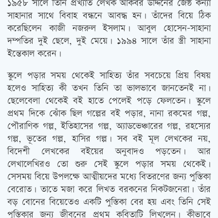
১৯৫৮ সালে তিনি প্রখ্যাত লেখক আকবর উদ্দিনের জেষ্ঠ কন্যা
সাহানার সাথে বিবাহ বন্ধনে আবদ্ধ হন। তাঁদের বিয়ে ঠিক
করেছিলেন কাজী নজরুল ইসলাম। আবুল হোসেন-সাহানা
দম্পতির দুই ছেলে, দুই মেয়ে। ১৯৯৪ সালে তাঁর স্ত্রী সাহানা
ইন্তেকাল করেন।
স্কুলে পড়ার সময় থেকেই সাহিত্য তাঁর সবচেয়ে প্রিয় বিষয়
হলেও সাহিত্য কী তখন তিনি তা ভালভাবে জানতেনই না।
ছেলেবেলা থেকেই বই হাতে পেলেই পড়ে ফেলতেন। স্কুলে
প্রথম দিকে ঝোঁক ছিল গল্পের বই পড়ার, নানা রকমের গল্প,
পৌরাণিক গল্প, ইতিহাসের গল্প, অ্যাডভেঞ্চারের গল্প, রহস্যের
গল্প, ভূতের গল্প, হাসির গল্প। সব বই মূল লেখকের নয়,
বিদেশী লেখকের বইয়ের অনুবাদও পড়তেন। আর
লেখালেখিরও তো শুরু সেই স্কুলে পড়ার সময় থেকেই।
সেসময় বিয়ে উপলক্ষে আত্মীয়দের মধ্যে বিতরণের জন্য পুস্তিকা
বেরোত। তাতে মজা করে লিখত বরকনের নিকটজনেরা। তাঁর
বড় বোনের বিয়েতেও একটি পুস্তিকা বের হয় এবং তিনি সেই
পুস্তিকার জন্য জীবনের প্রথম কবিতাটি লিখলেন। কীভাবে