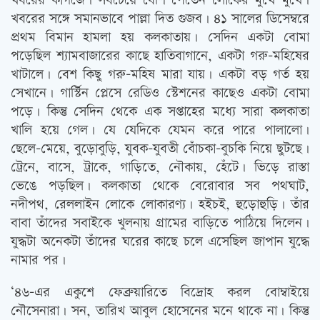
খবরের কাগজে। সবচেয়ে বেশি পেতেন লোকের মুখে মুখে।
খবরের সঙ্গে সমানভাবে পাল্লা দিত গুজব। ৪১ সালের ডিসেম্বরে
প্রথম বিমান হামলা হয় কলকাতায়। সেদিন একটা বোমা
পড়েছিল শ্যামবাজারের কাছে হাতিবাগানে, একটা গরু-মহিষের
খাটালে। বেশ কিছু গরু-মহিষ মারা যায়। একটা বড় গর্ত হয়
সেখানে। গার্স্টিন প্লেসে রেডিও স্টেশনের কাছেও একটা বোমা
পড়ে। কিন্তু সেদিন থেকে এক সপ্তাহের মধ্যে সারা কলকাতা
খালি হয়ে গেল। যে যেদিকে যেমন করে পারে পালালো।
ছেলে-মেয়ে, বুড়োবুড়ি, যুবক-যুবতী বোঁচকা-বুচকি নিয়ে ছুটছে।
ট্রেনে, বাসে, ট্রাকে, গাড়িতে, নৌকায়, হেঁটে। ভিড়ে রাস্তা
ভেঙে পড়ছিল। কলকাতা থেকে বেরোবার সব পথঘাট,
নদীপথ, রেললাইন লোকে লোকারণ্য। হইচই, হুড়োহুড়ি। তাঁর
বাবা তাঁদের সবাইকে খুলনায় গ্রামের বাড়িতে পাঠিয়ে দিলেন।
যুদ্ধটা অনেকটা তাঁদের ঘরের কাছে চলে এসেছিল জাপান যুদ্ধে
নামার পর।
‘৪৬-এর একুশে ফেব্রুয়ারিতে বিদ্রোহ করল বোম্বাইয়ে
নৌসেনারা। সন, তারিখ আবুল হোসেনের মনে থাকে না। কিন্তু