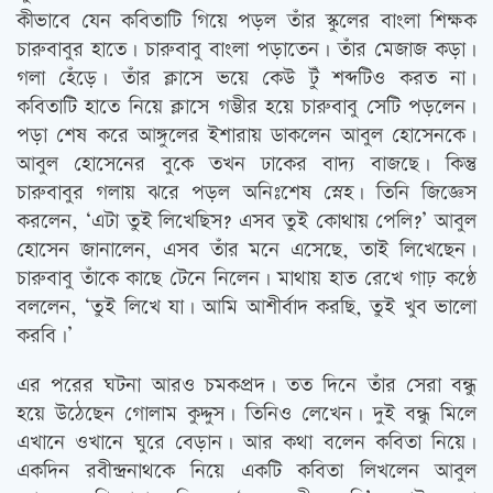
কীভাবে যেন কবিতাটি গিয়ে পড়ল তাঁর স্কুলের বাংলা শিক্ষক
চারুবাবুর হাতে। চারুবাবু বাংলা পড়াতেন। তাঁর মেজাজ কড়া।
গলা হেঁড়ে। তাঁর ক্লাসে ভয়ে কেউ টুঁ শব্দটিও করত না।
কবিতাটি হাতে নিয়ে ক্লাসে গম্ভীর হয়ে চারুবাবু সেটি পড়লেন।
পড়া শেষ করে আঙ্গুলের ইশারায় ডাকলেন আবুল হোসেনকে।
আবুল হোসেনের বুকে তখন ঢাকের বাদ্য বাজছে। কিন্তু
চারুবাবুর গলায় ঝরে পড়ল অনিঃশেষ স্নেহ। তিনি জিজ্ঞেস
করলেন, ‘এটা তুই লিখেছিস? এসব তুই কোথায় পেলি?’ আবুল
হোসেন জানালেন, এসব তাঁর মনে এসেছে, তাই লিখেছেন।
চারুবাবু তাঁকে কাছে টেনে নিলেন। মাথায় হাত রেখে গাঢ় কণ্ঠে
বললেন, ‘তুই লিখে যা। আমি আশীর্বাদ করছি, তুই খুব ভালো
করবি।’
এর পরের ঘটনা আরও চমকপ্রদ। তত দিনে তাঁর সেরা বন্ধু
হয়ে উঠেছেন গোলাম কুদ্দুস। তিনিও লেখেন। দুই বন্ধু মিলে
এখানে ওখানে ঘুরে বেড়ান। আর কথা বলেন কবিতা নিয়ে।
একদিন রবীন্দ্রনাথকে নিয়ে একটি কবিতা লিখলেন আবুল