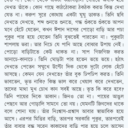
যেত না। ঝোপ থেকে একটা কাঠবিড়ালী বেরিয়ে অবাক হয়ে
দেখত তাঁকে। কোন গাছে কাঠঠোকরা ঠকঠক করত কিন্তু দেখা
যেত না। করুণ সুরে কোথায় একটা ঘুঘু ডাকত। তিনি ছবি
দেখতে দেখতে, শব্দ শুনতে শুনতে, গন্ধ শুঁকতে শুঁকতে আপন
মনে হেঁটে যেতেন, কখন ঈশান দাসের পোড়ো বাড়ি আর পচা
পুকুর পার হয়ে যেতেন তিনি বুঝতেই পারতেন না। পুকুরটা
শাপলায় ভরা। তার নিচে যে পানি আছে বোঝার উপায় নেই।
পোড়ো বাড়িটাতে কেউ থাকত না। সাপ গিজগিজ করত
আনাচে-কানাচে। তিনি মোড়টা পার হতেন ভয়ে ভয়ে। হঠাৎ
দেখতে পেতেন সম্মুখে উল্টো দিক থেকে দুটো লোক হেঁটে
আসছে। কেমন যেন দেখতে? তাঁর বুক ঢিপঢিপ করত। তিনি
ভাবতেন, ভূত নাকি? কিন্তু ভাল করে খেয়াল করে দেখতেন,
তাদের মাথা মুখ চোখ কান সবই আছে। ভূত কি করে হবে?
তিনি পায়ের দিকে তাকান। জিনও তো না। পায়ের আঙুল
পেছনে আর গোড়ালি সামনে তো নয়। যেমনটি জিনদের থাকে
বলে শোনা যায়। তাঁর নিঃশ্বাস-প্রশ্বাস আবার স্বাভাবিক হয়ে
আসে। এরপর মিত্তির বাড়ি, তারপর সরকারি পুকুর, তারপরেই
তাঁর বাবার বন্ধু সুরেন কাকাদের বাড়ি পার হয়ে চলে আসেন