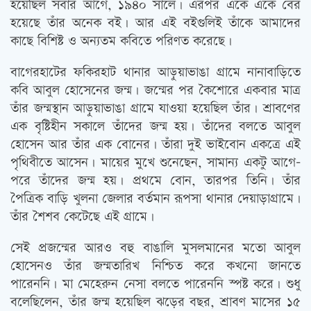
হয়েছিল সবার আগে, ১৯৪০ সালে। এরপর একে একে বের
হয়েছে তাঁর অনেক বই। আর এই বইগুলিই তাঁকে আমাদের
কাছে বিশিষ্ট ও অন্যতম কবিতে পরিণত করেছে।
বাগেরহাটের ফকিরহাট থানার আড়ুয়াভাঙা গ্রামে নানাবাড়িতে
কবি আবুল হোসেনের জন্ম। জন্মের পর কৈশোরে একবার মাত্র
তাঁর জন্মস্থান আড়ুয়াভাঙা গ্রামে যাওয়া হয়েছিল তাঁর। শ্রাবণের
এক বৃষ্টিহীন সকালে তাঁদের জন্ম হয়। তাঁদের বলতে আবুল
হোসেন আর তাঁর এক বোনের। তাঁরা দুই ভাইবোন একত্রে এই
পৃথিবীতে আসেন। মায়ের মুখে শুনেছেন, সামান্য একটু আগে-
পরে তাঁদের জন্ম হয়। প্রথমে বোন, তারপর তিনি। তাঁর
পৈত্রিক বাড়ি খুলনা জেলার বর্তমান রূপসা থানার দেয়াড়াগ্রামে।
তাঁর শৈশব কেটেছে এই গ্রামে।
সেই প্রজন্মের আরও বহু বাঙালি মুসলমানের মতো আবুল
হোসেনও তাঁর জন্মতারিখ নিশ্চিত করে কখনো জানতে
পারেননি। মা মেহেরুন নেসা বলতে পারেননি স্পষ্ট করে। শুধু
বলেছিলেন, তাঁর জন্ম হয়েছিল ঝড়ের বছর, শ্রাবণ মাসের ১৫