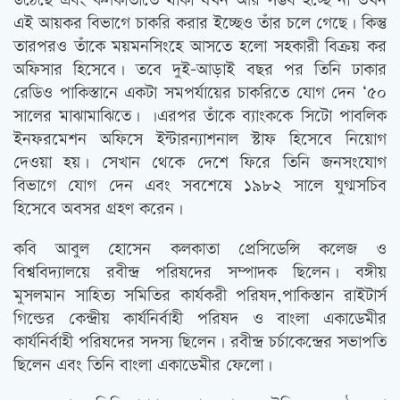
উঠেছে এবং কলকাতাতে থাকা যখন আর সম্ভব হচ্ছে না তখন
এই আয়কর বিভাগে চাকরি করার ইচ্ছেও তাঁর চলে গেছে। কিন্তু
তারপরও তাঁকে ময়মনসিংহে আসতে হলো সহকারী বিক্রয় কর
অফিসার হিসেবে। তবে দুই-আড়াই বছর পর তিনি ঢাকার
রেডিও পাকিস্তানে একটা সমপর্যায়ের চাকরিতে যোগ দেন ‘৫০
সালের মাঝামাঝিতে। ।এরপর তাঁকে ব্যাংককে সিটো পাবলিক
ইনফরমেশন অফিসে ইন্টারন্যাশনাল স্টাফ হিসেবে নিয়োগ
দেওয়া হয়। সেখান থেকে দেশে ফিরে তিনি জনসংযোগ
বিভাগে যোগ দেন এবং সবশেষে ১৯৮২ সালে যুগ্মসচিব
হিসেবে অবসর গ্রহণ করেন।
কবি আবুল হোসেন কলকাতা প্রেসিডেন্সি কলেজ ও
বিশ্ববিদ্যালয়ে রবীন্দ্র পরিষদের সম্পাদক ছিলেন। বঙ্গীয়
মুসলমান সাহিত্য সমিতির কার্যকরী পরিষদ,পাকিস্তান রাইটার্স
গিল্ডের কেন্দ্রীয় কার্যনির্বাহী পরিষদ ও বাংলা একাডেমীর
কার্যনির্বাহী পরিষদের সদস্য ছিলেন। রবীন্দ্র চর্চাকেন্দ্রের সভাপতি
ছিলেন এবং তিনি বাংলা একাডেমীর ফেলো।