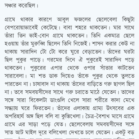
সঞ্চার করেছিল।
গ্রামে থাকার কারণে আবুল ফজলের ছেলেবেলা কিছুটা
বেপরোয়াভাবেই কেটেছে। বাবা শহরে থাকতেন। মার সাথে
তাঁরা তিন ভাই-বোন গ্রামে থাকতেন। তিনি একমাত্র ছেলে
হওয়ায় তাঁর মুরুব্বি ছিলেন তিনি নিজেই। শাসন করার কেউ না
থাকায় সারাদিন টো টো করে ঘুরে বেড়াতেন। তাঁদের ঘরটা
ছিল পুকুর পাড়ে। গরমের দিনে ঐ পুকুরেই সারাদিন পড়ে
থাকতেন। পুকুরের এপার থেকে ওপার সাঁতার কাটতেন
সারাবেলা। মা শত ডাক দিয়েও তাঁকে পুকুর থেকে তুলতে
পারতেন না। চাষাবাদ না থাকায় তাঁদের বাড়িতে গরু ছাগল ছিল
না। তবে সমবয়সীদের সাথে গরু চরাতে মাঠে যেতেন। তাদের
সঙ্গে সারা বিকেলটা ডাংগুলি খেলে সারা শরীরে কাদা মেখে
সন্ধ্যায় ঘরে ফিরতেন। তাঁদের এলাকায় গ্রাম্য উৎসবের এক
অপরিহার্য অঙ্গ ছিল বলি বা কুস্তিখেলা। চৈত্র-বৈশাখ মাসে গ্রামে
গ্রামে এর সাড়া পড়ে যেত। ছেলেবেলায় সমবয়সীদের সঙ্গে
সাত আট মাইল দূরে বলিখেলা দেখতে চলে যেতেন। একটু বড়