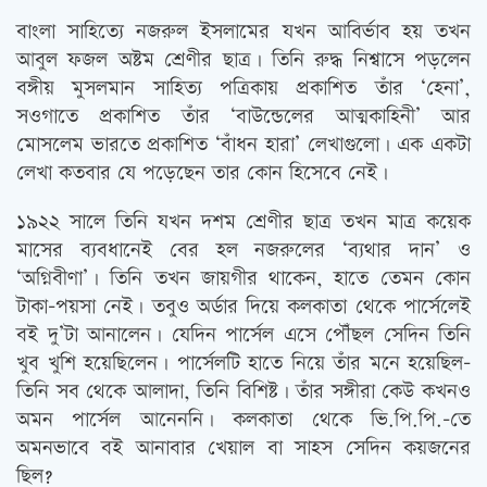
বাংলা সাহিত্যে নজরুল ইসলামের যখন আবির্ভাব হয় তখন
আবুল ফজল অষ্টম শ্রেণীর ছাত্র। তিনি রুদ্ধ নিশ্বাসে পড়লেন
বঙ্গীয় মুসলমান সাহিত্য পত্রিকায় প্রকাশিত তাঁর ‘হেনা’,
সওগাতে প্রকাশিত তাঁর ‘বাউন্ডেলের আত্মকাহিনী’ আর
মোসলেম ভারতে প্রকাশিত ‘বাঁধন হারা’ লেখাগুলো। এক একটা
লেখা কতবার যে পড়েছেন তার কোন হিসেবে নেই।
১৯২২ সালে তিনি যখন দশম শ্রেণীর ছাত্র তখন মাত্র কয়েক
মাসের ব্যবধানেই বের হল নজরুলের ‘ব্যথার দান’ ও
‘অগ্নিবীণা’। তিনি তখন জায়গীর থাকেন, হাতে তেমন কোন
টাকা-পয়সা নেই। তবুও অর্ডার দিয়ে কলকাতা থেকে পার্সেলেই
বই দু’টা আনালেন। যেদিন পার্সেল এসে পৌঁছল সেদিন তিনি
খুব খুশি হয়েছিলেন। পার্সেলটি হাতে নিয়ে তাঁর মনে হয়েছিল-
তিনি সব থেকে আলাদা, তিনি বিশিষ্ট। তাঁর সঙ্গীরা কেউ কখনও
অমন পার্সেল আনেননি। কলকাতা থেকে ভি.পি.পি.-তে
অমনভাবে বই আনাবার খেয়াল বা সাহস সেদিন কয়জনের
ছিল?