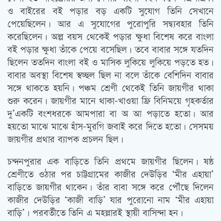
ও বাইরের বই পড়ার বড় একটি সুযোগ তিনি সেখানে
পেয়েছিলেন। আর এ সুযোগের পুরোপুরি সদ্ব্যবহার তিনি
করেছিলেন। অল্প বয়স থেকেই পড়ার ক্ষুধা বিশেষ করে বাংলা
বই পড়ার ক্ষুধা তাঁকে পেয়ে বসেছিল। তবে বাবার সঙ্গে যতদিন
ছিলেন ততদিন বাংলা বই ও মাসিক লুকিয়ে লুকিয়ে পড়তে হত।
বাবার অবস্থা বিশেষ স্বচ্ছল ছিল না বলে তাঁকে বেশিদিন বাবার
সঙ্গে থাকতে হয়নি। পঞ্চম শ্রেণী থেকেই তিনি জায়গীর থাকা
শুরু করেন। জায়গীর মানে থাকা-খাওয়া ফ্রি বিনিময়ে গৃহকর্তার
দু’একটি বংশধরকে আমপারা বা অ আ পড়াতে হতো। আর
হয়তো মাঝে মাঝে হাঁস-মুরগি জবাই করে দিতে হতো। সেসময়
জায়গীর প্রথার ব্যাপক প্রচলন ছিল।
চন্দনপুরার এক বাড়িতে তিনি প্রথমে জায়গীর ছিলেন। ষষ্ঠ
শ্রেণীতে ওঠার পর চাট্টগ্রামের কাজীর দেউড়ির ‘মীর এহায়া’
বাড়িতে জায়গীর থাকেন। তাঁর বাবা সঙ্গে করে পৌঁছে দিলেন
কাজীর দেউড়ির ‘কাজী বাড়ি’ যার পুরোনো নাম ‘মীর এহায়া
বাড়ি’। পরবর্তীতে তিনি এ মহল্লারই স্থায়ী বাসিন্দা হন।