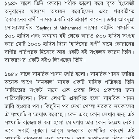
১৯৪৯ সালে তিনি কোরান শরীফ ভালো করে বুঝে ইংরেজী
অনুবাদের মাধ্যমে অধ্যয়ন করেছিলেন এবং পরবর্তীতে
‘কোরানের বাণী’ নামক একটি বই প্রকাশ করেন। ডক্টর আবদুল্লা
সোহরওয়ার্দীর
নামের বইটির সংকলিত
‘Sayings of Muhammed’
৫০০ হাদিস এবং অন্যান্য বই থেকে আরও ৫০০ হাদিস সংগ্রহ
করে মোট ১০০০ হাদিস দিয়ে ‘হাদিসের বাণী’ নামে কোরানের
বাণীর পরিপূরক হিসেবে আর একটি বই সংকলন করেন তিনি।
ব্যাকরণের একটি বইও লিখেছেন তিনি।
১৯৫৮ সালে সামরিক শাসন জারি হলো। সামরিক শাসন জারির
অনেক আগে ‘সমকাল’ নামক একটি মাসিক পত্রিকায় তিনি
‘সাহিত্যের সংকট’ নামে এক প্রবন্ধ লিখে প্রকাশের জন্য
পাঠিয়েছিলেন। কিন্তু লেখাটি প্রকাশিত হলো সামরিক শাসন
জারি হওয়ার পর। কিছুদিন পর দেখা গেলো সরকার সমকালের
ঐ সংখ্যাটি বাজেয়াপ্ত করেছে। কেন এবং কোন লেখার জন্য এই
সংখ্যাটি বাজেয়াপ্ত করা হলো ঘোষণায় তার কোন উল্লেখ নেই।
তবে সবাই বুঝলো আবুল ফজলের লেখাটির কারণে এই
সংখ্যাটি বাজেয়াপ্ত করা হয়েছে। স্বয়ং সম্পাদকও তাঁকে তাই