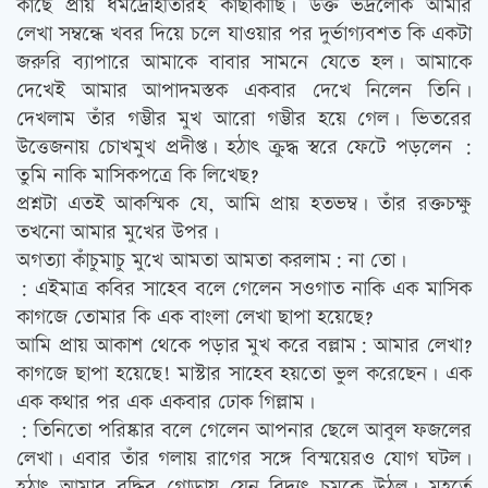
কাছে প্রায় ধর্মদ্রোহীতারই কাছাকাছি। উক্ত ভদ্রলোক আমার
লেখা সম্বন্ধে খবর দিয়ে চলে যাওয়ার পর দুর্ভাগ্যবশত কি একটা
জরুরি ব্যাপারে আমাকে বাবার সামনে যেতে হল। আমাকে
দেখেই আমার আপাদমস্তক একবার দেখে নিলেন তিনি।
দেখলাম তাঁর গম্ভীর মুখ আরো গম্ভীর হয়ে গেল। ভিতরের
উত্তেজনায় চোখমুখ প্রদীপ্ত। হঠাৎ ক্রুদ্ধ স্বরে ফেটে পড়লেন :
তুমি নাকি মাসিকপত্রে কি লিখেছ?
প্রশ্নটা এতই আকস্মিক যে, আমি প্রায় হতভম্ব। তাঁর রক্তচক্ষু
তখনো আমার মুখের উপর।
অগত্যা কাঁচুমাচু মুখে আমতা আমতা করলাম: না তো।
: এইমাত্র কবির সাহেব বলে গেলেন সওগাত নাকি এক মাসিক
কাগজে তোমার কি এক বাংলা লেখা ছাপা হয়েছে?
আমি প্রায় আকাশ থেকে পড়ার মুখ করে বল্লাম: আমার লেখা?
কাগজে ছাপা হয়েছে! মাস্টার সাহেব হয়তো ভুল করেছেন। এক
এক কথার পর এক একবার ঢোক গিল্লাম।
: তিনিতো পরিষ্কার বলে গেলেন আপনার ছেলে আবুল ফজলের
লেখা। এবার তাঁর গলায় রাগের সঙ্গে বিস্ময়েরও যোগ ঘটল।
হঠাৎ আমার বুদ্ধির গোড়ায় যেন বিদ্যুৎ চমকে উঠল। মুহূর্তে