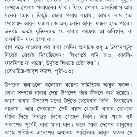
দেখতে পেলাম পলায়নের ফাঁক। ফিরে পেলাম আত্মবিশ্বাস আর
মনের জোর। কিছুটা জোর গলায় বল্লাম: আমার নাম তো
মোহাম্মদ আবুল ফজল। ও অন্য কোন আবুল ফজল হতে পারে।
উত্তরটা এতই যুক্তিসঙ্গত যে বাবার কাছেও তা অবিশ্বাস্য বা
অসমীচীন মনে হলো না।
রাগ পড়ে যাওয়ার পর বাবা সেদিন আমাকে শুধু এ উপদেশটুকু
দিয়েই রেহাই দিয়েছিলেন: লিখতেই যদি চাও, আরবি-
ফারসিতে না পারো, উর্দুতে লিখতে চেষ্টা কর”।
(রেখাচিত্র-আবুল ফজল, পৃষ্ঠা-১৩)
উপরের কথাগুলো বলেছেন বরেণ্য সাহিত্যিক আবুল ফজল।
লেখা সম্পর্কে বাবার দেয়া উপদেশ তাঁর জীবনে ব্যর্থ হয়েছে।
কারণ বাবার উপদেশ মতো উর্দূতে লেখেননি তিনি। লিখেছেন
বাংলায়। আর সেকারণে সেই বয়স থেকেই বাবার চোখকে
ফাঁকি দিয়ে নিরন্তর লিখে গেছেন তিনি। তাঁর প্রথম বই
প্রকাশের পূর্বেই বাবা মারা যান। ফলে সারা দেশের মানুষের
কাছে পরিচিত এদেশের অন্যতম সাহিত্যিক আবুল ফজল যে