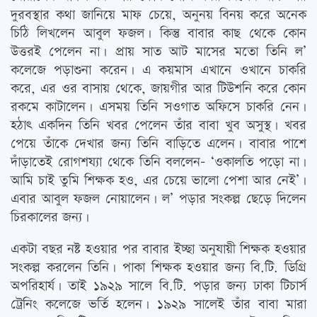
দুরবস্থার কথা জানিয়ে মাফ চেয়ে, অনুনয় বিনয় করে অনেক
চিঠি লিখলেন আবুল ফজল। কিন্তু বাবার কাছ থেকে কোন
উত্তরই পেলেন না। প্রায় সাত আট মাসের মতো তিনি ল’
কলেজে পড়াশুনা করেন। এ কয়মাস এখানে ওখানে চাকরি
করে, এর ওর বাসায় থেকে, জায়গীর আর টিউশনি করে কোন
রকমে কাটালেন। এসময় তিনি সওগাত অফিসে চাকরি নেন।
হঠাৎ একদিন তিনি খবর পেলেন তাঁর বাবা খুব অসুস্থ। খবর
পেয়ে তাঁকে দেখার জন্য তিনি বাড়িতে এলেন। বাবার পাশে
দাঁড়াতেই রোগশয্যা থেকে তিনি বললেন- ‘ওকালতি পড়ো না।
আমি চাই তুমি শিক্ষক হও, এর চেয়ে ভালো পেশা আর নেই’।
এবার আবুল ফজল নোয়ালেন। ল’ পড়ার সংকল্প ছেড়ে দিলেন
চিরকালের জন্য।
একটা বছর নষ্ট হওয়ার পর বাবার ইচ্ছা অনুযায়ী শিক্ষক হওয়ার
সংকল্প করলেন তিনি। পাকা শিক্ষক হওয়ার জন্য বি.টি. ডিগ্রি
অপরিহার্য। তাই ১৯২৯ সালে বি.টি. পড়ার জন্য ঢাকা টিচার্স
ট্রেনিং কলেজে ভর্তি হলেন। ১৯২৯ সালেই তাঁর বাবা মারা