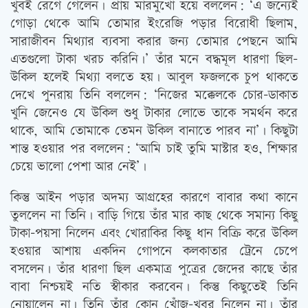
খুবই রেগে গেলেন। প্রায় মারমুখো হয়ে বললেন: ‘এ জন্যেই
গোড়া থেকে আমি তোমার ইংরেজি পড়ার বিরোধী ছিলাম,
সারাজীবন মিথ্যার ব্যবসা করার জন্য তোমার পেছনে আমি
এতগুলো টাকা খরচ করিনি।’ তাঁর মনে বদ্ধমূল ধারণা ছিল-
উকিল হলেই মিথ্যা বলতে হয়। আবুল ফজলকে চুপ থাকতে
দেখে পুনরায় তিনি বললেন: ‘নিজের মক্কেলকে চোর-ডাকাত
খুনি জেনেও যে উকিল শুধু টাকার লোভে তাকে সমর্থন করে
থাকে, আমি তোমাকে তেমন উকিল বানাতে পারব না’। কিছুটা
শান্ত হওয়ার পর বললেন: ‘আমি চাই তুমি মাস্টার হও, শিক্ষার
চেয়ে ভালো পেশা আর নেই’।
কিন্তু আইন পড়ার অদম্য আগ্রহের কারণে বাবার কথা কানে
তুললেন না তিনি। বাড়ি গিয়ে তাঁর মার কাছ থেকে সমান্য কিছু
টাকা-পয়সা নিলেন এবং খোরাকির কিছু ধান বিক্রি করে উকিল
হওয়ার আশায় একদিন গোপনে কলকাতার ট্রেনে চেপে
বসলেন। তাঁর ধারণা ছিল একমাত্র পুত্রের জেদের কাছে তাঁর
বাবা নিশ্চয়ই নতি স্বীকার করবেন। কিন্তু কিছুতেই তিনি
নোয়ালেন না। তিনি তাঁর কোন খোঁজ-খবর নিলেন না। তাঁর