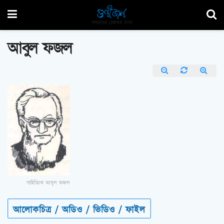
আবুল ফজল
সাহিত্যিক আবুল ফজল
আলোকচিত্র / অডিও / ভিডিও / ফাইল