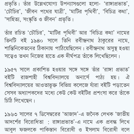
প্রভৃতি। তাঁর উল্লেখযোগ্য উপন্যাসগুলো হলো- ‘রাঙ্গাপ্রভাত’,
‘চৌচির’, ‘জীবন পথের যাত্রী’, ‘মাটির পৃথিবী’, ‘বিচিত্র কথা’,
‘সাহিত্য, সংস্কৃতি ও জীবন’ প্রভৃতি।
তাঁর রচিত ‘চৌচির’, ‘মাটির পৃথিবী’ আর ‘বিচিত্র কথা’ নামের
তিনটি বই ১৯৪০ সালে তিনি রবীন্দ্রনাথ ঠাকুরের নামে,
শান্তিনিকেতনের ঠিকানায় পাঠিয়েছিলেন। রবীন্দ্রনাথ অসুস্থ হওয়া
সত্বেও তখন নিজের হাতে এক দীর্ঘপত্র তাঁকে লিখেছিলেন।
১৯৫৭ সালে প্রকাশিত হওয়ার সঙ্গে সঙ্গে তাঁর ‘রাঙ্গা প্রভাত’
বইটি রাজশাহী বিশ্ববিদ্যালয়ে অনার্সে পাঠ্য হয়। ঐ
বিশ্ববিদ্যালয়ের আওতাভুক্ত বিভিন্ন কলেজে যাঁরা বইটি পড়াতেন
সেসব অধ্যাপকদের মধ্যে কেউ কেউ বইটির প্রশংসা করে তাঁকে
চিঠি লিখেছেন।
১৯৬৩ সালের ৭ ডিসেম্বরের ‘আজাদ’-এ জনৈক লেখক ‘জাতীয়
আদর্শের বিরোধিতা : রাঙ্গাপ্রভাত’-এ নামে এক প্রবন্ধ লিখে
আবুল ফজলকে পাকিস্তান বিরোধী ও ইসলাম বিরোধী বলে