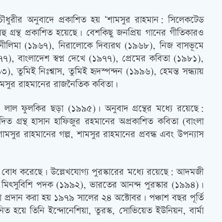
চৌধুরীর অনুবাদে প্রকাশিত হয় ‘শামসুর রাহমান: সিলেকটেড
হু গ্রন্থ প্রকাশিত হয়েছে। বেশকিছু জনপ্রিয় গানের গীতিকারও
বস্ত নীলিমা (১৯৬৭), নিরালোকে দিব্যরথ (১৯৬৮), নিজ বাসভূমে
), বাংলাদেশ স্বপ্ন দেখে (১৯৭৭), প্রেমের কবিতা (১৯৮১),
মিই নিঃশ্বাস, তুমিই হৃদস্পন্দন (১৯৯৬), হেমন্ত সন্ধ্যায়
 শামসুর রাহমানের রাজনৈতিক কবিতা।
, লাল ফুলকির ছড়া (১৯৯৫)। অনুবাদ গ্রন্থের মধ্যে রয়েছে:
াদিত গ্রন্থ হাসান হাফিজুর রহমানের অপ্রকাশিত কবিতা (বাংলা
মসুর রাহমানের গল্প, শামসুর রাহমানের প্রবন্ধ এবং উপন্যাস
িত বোধ করেছে। উল্লেখযোগ্য পুরস্কারের মধ্যে রয়েছে: আদমজী
র মিত্সুবিশি পদক (১৯৯২), ভারতের আনন্দ পুরস্কার (১৯৯৪)।
া প্রদান করা হয় ১৯৭৯ সালের ২৪ অক্টোবর। পঞ্চাশ বছর পূর্তি
নিত হয়ে তিনি ইন্দোনেশিয়া, তুরস্ক, সোভিয়েত ইউনিয়ন, বার্মা