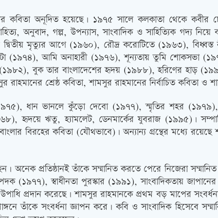
ায় তাঁর কবিতা অনূদিত হয়েছে। ১৯৭৫ সালে কলকাতা থেকে কবীর 
্য, অনুবাদ, গল্প, উপন্যাস, সাংবাদিক ও সাহিত্যিক গদ্য নিয়ে ব
 গান দ্বিতীয় মৃত্যুর আগে (১৯৬০), রৌদ্র করোটিতে (১৯৬৩), বিধ্
টা (১৯৭৪), আমি অনাহারী (১৯৭৬), শূন্যতায় তুমি শোকসভা (১৯৭৭
৯৮২), বুক তার বাংলাদেশের হৃদয় (১৯৮৮), হরিণের হাড় (১৯৯৩), তু
ুর রাহমানের শ্রেষ্ঠ কবিতা, শামসুর রাহমানের নির্বাচিত কবিতা ও
ং (১৯৭৫), ধান ভানলে কুঁড়ো দেবো (১৯৭৭), স্মৃতির শহর (১৯৭৯)
 (১৯৬৮), হৃদয়ে ঋতু, হ্যামলেট, ডেনমার্কের যুবরাজ (১৯৯৫)। সম্প
লার বিরহের কবিতা (যৌথভাবে)। অন্যান্য গ্রন্থের মধ্যে রয়েছে শা
েন। অনেক প্রতিষ্ঠানই তাঁকে সম্মানিত করতে পেরে নিজেরা সম্মান
 পদক (১৯৭৭), স্বাধীনতা পুরস্কার (১৯৯১), সাংবাদিকতায় জাপানে
ট. উপাধি প্রদান করেছে। শামসুর রাহমানকে প্রথম বড় মাপের সংবর্ধন
রাঙ্গনে তাঁকে সংবর্ধনা জ্ঞাপন করে। কবি ও সাংবাদিক হিসেবে সম্মা