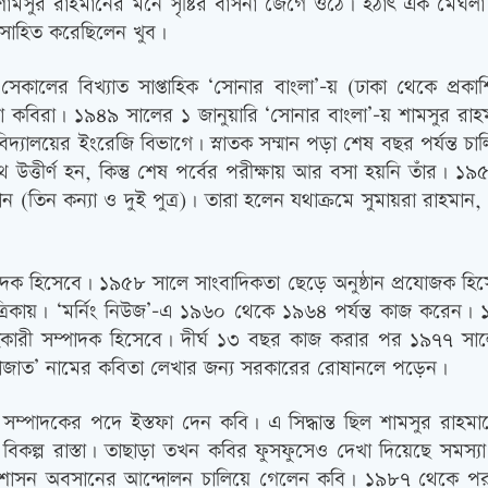
 শামসুর রাহমানের মনে সৃষ্টির বাসনা জেগে ওঠে। হঠাৎ এক মেঘল
ৎসাহিত করেছিলেন খুব।
সেকালের বিখ্যাত সাপ্তাহিক ‘সোনার বাংলা’-য় (ঢাকা থেকে প্
্রথিতযশা কবিরা। ১৯৪৯ সালের ১ জানুয়ারি ‘সোনার বাংলা’-য় শামসুর
িদ্যালয়ের ইংরেজি বিভাগে। স্নাতক সম্মান পড়া শেষ বছর পর্যন্ত চ
র সাথে উত্তীর্ণ হন, কিন্তু শেষ পর্বের পরীক্ষায় আর বসা হয়নি তাঁ
ান (তিন কন্যা ও দুই পুত্র)। তারা হলেন যথাক্রমে সুমায়রা রাহমা
াদক হিসেবে। ১৯৫৮ সালে সাংবাদিকতা ছেড়ে অনুষ্ঠান প্রযোজক হিস
্রিকায়। ‘মর্নিং নিউজ’-এ ১৯৬০ থেকে ১৯৬৪ পর্যন্ত কাজ করেন। 
হকারী সম্পাদক হিসেবে। দীর্ঘ ১৩ বছর কাজ করার পর ১৯৭৭ সালের 
মোনাজাত’ নামের কবিতা লেখার জন্য সরকারের রোষানলে পড়েন।
 সম্পাদকের পদে ইস্তফা দেন কবি। এ সিদ্ধান্ত ছিল শামসুর রাহমা
িকল্প রাস্তা। তাছাড়া তখন কবির ফুসফুসেও দেখা দিয়েছে সমস্যা।
ঃশাসন অবসানের আন্দোলন চালিয়ে গেলেন কবি। ১৯৮৭ থেকে পরবর্তী