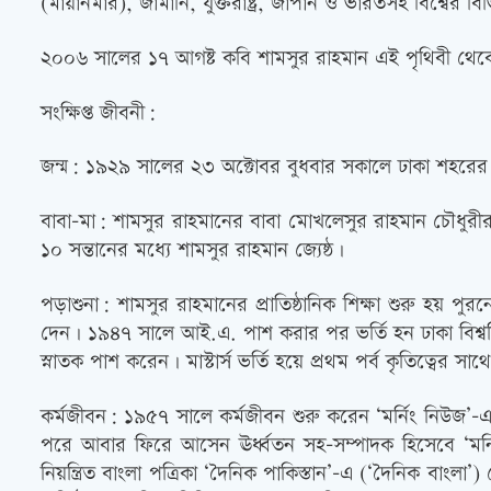
(মায়ানমার), জার্মানি, যুক্তরাষ্ট্র, জাপান ও ভারতসহ বিশ্বের ব
২০০৬ সালের ১৭ আগষ্ট কবি শামসুর রাহমান এই পৃথিবী থেকে 
সংক্ষিপ্ত জীবনী:
জন্ম: ১৯২৯ সালের ২৩ অক্টোবর বুধবার সকালে ঢাকা শহরের ম
বাবা-মা: শামসুর রাহমানের বাবা মোখলেসুর রাহমান চৌধুরীর 
১০ সন্তানের মধ্যে শামসুর রাহমান জ্যেষ্ঠ।
পড়াশুনা: শামসুর রাহমানের প্রাতিষ্ঠানিক শিক্ষা শুরু হয় পুর
দেন। ১৯৪৭ সালে আই.এ. পাশ করার পর ভর্তি হন ঢাকা বিশ্ববি
স্নাতক পাশ করেন। মাস্টার্স ভর্তি হয়ে প্রথম পর্ব কৃতিত্বের সাথ
কর্মজীবন: ১৯৫৭ সালে কর্মজীবন শুরু করেন ‘মর্নিং নিউজ’-
পরে আবার ফিরে আসেন ঊর্ধ্বতন সহ-সম্পাদক হিসেবে ‘মর্
নিয়ন্ত্রিত বাংলা পত্রিকা ‘দৈনিক পাকিস্তান’-এ (‘দৈনিক বা