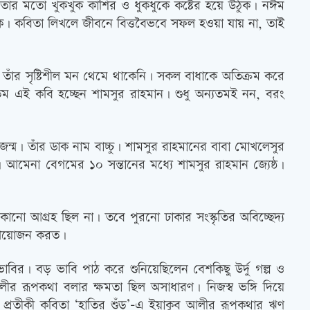
ও তার মতো খুকখুক কাশির ও ধুকধুকে কষ্টের হয়ে উঠুক। নঈম
োক। কবিতা লিখলে জীবনে বিত্তবৈভবে সফল হওয়া যায় না, তাই
তাঁর সৃষ্টিশীল মন থেমে থাকেনি। সকল বাধাকে অতিক্রম করে
ম এই কবি হচ্ছেন শামসুর রাহমান। শুধু অন্যতমই নন, বরং
ম। তাঁর ডাক নাম বাচ্চু। শামসুর রাহমানের বাবা মোখলেসুর
। আমেনা বেগমের ১০ সন্তানের মধ্যে শামসুর রাহমান জ্যেষ্ঠ।
কোনো আগ্রহ ছিল না। তবে পুরনো ঢাকার সংস্কৃতির অবিচ্ছেদ্য
র আয়োজন করত।
ভাবির। বড় ভাবি পাঠ করে শুনিয়েছিলেন বেশকিছু উর্দু গল্প ও
র রূপকথা বলার ক্ষমতা ছিল অসাধারণ। নিজস্ব ভঙ্গি দিয়ে
প্রতীকী কবিতা ‘হাতির শুঁড়’-এ ইয়াকুব আলীর রূপকথার ঋণ