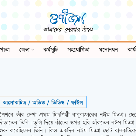
পাতা
ক্ষেত্র
কর্মসূচি
সহযোগিতা
মনোনয়ন
কার্
আলোকচিত্র / অডিও / ভিডিও / ফাইল
শৈশবে তাঁর দেখা প্রথম চিত্রশিল্পী বাবুবাজারের নঈম মিঞা।
দাঁড়াতেন তিনি। তুলি দিয়ে কাঁচের ওপর ছবি আঁকতেন নঈম মিঞা
শুরু করেছিলেন তিনি। কিন্তু একদিন নঈম মিঞা ছোট বালকটিক