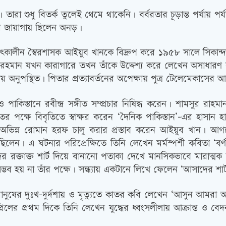
। তারা শুধু বিতর্ক তুলেই থেমে থাকেনি। বর্বরতার চূড়ান্ত পর্যায় পর
ের জায়াগায় ছিলেন অনড়।
ান তৎকালীন স্বৈরশাসক আইয়ুব খানকে বিদ্রুপ করে ১৯৫৮ সালে সিকান
রহমান যখন কারাগারে তখন তাঁকে উদ্দেশ্য করে লেখেন অসাধারণ 
য় অনুপস্থিত। পিতার প্রত্যাবর্তনের অপেক্ষায় পুত্র টেলেমেকাসের 
পাকিস্তানে রবীন্দ্র সঙ্গীত সম্প্রচার নিষিদ্ধ করেন। শামসুর রাহমা
ীতের পক্ষে বিবৃতিতে স্বাক্ষর করেন ‘দৈনিক পাকিস্তান’-এর হাসান
িন্ন রোমান হরফ চালু করার প্রস্তাব করেন আইয়ুব খান। আগস্টে
ছিলেন। এ ঘটনার পরিপ্রেক্ষিতে তিনি লেখেন মর্মস্পর্শী কবিতা ‘ব
র রক্তাক্ত শার্ট দিয়ে বানানো পতাকা দেখে মানসিকভাবে মারাত্ম
সম্ভব হয় না তাঁর পক্ষে। সন্ধ্যায় একটানে লিখে ফেলেন ‘আসাদের শার
াখ মানুষের দুঃখ-দুর্দশায় ও মৃত্যুতে কাতর কবি লেখেন ‘আসুন আম
লের প্রথম দিকে তিনি লেখেন যুদ্ধের ধ্বংসলীলায় আক্রান্ত ও বে