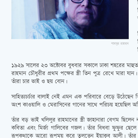
শামসুর রাহমান
১৯২৯ সালের ২৩ অক্টোবর বুধবার সকালে ঢাকা শহরের মাহুতট
রাহমান চৌধুরীর প্রথম পক্ষের স্ত্রী তিন পুত্র রেখে মারা
তাঁরা চার ভাই ও ছয় বোন।
সাহিত্যচর্চার বালাই নেই এমন এক পরিবারে বেড়ে উঠেছেন তিন
অংশ কাওয়ালি ও মেরাসিনের গানের সাথে পরিচয় হয়েছিল
তাঁর বড় ভাই খলিলুর রাহমানের স্ত্রী জাহানারা বেগম ছিলেন
কবিতা এবং মির্জা গালিবের গজল। তাঁর বিধবা ফুফুর ছেল
রূপকথাকে আরো রূপময় করে তুলতেন ইয়াকুব আলী। তাঁর পরব