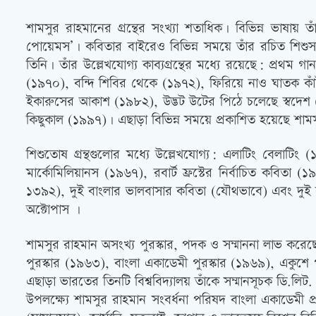
শামসুর রাহমানের গ্রন্থের সংখ্যা শতাধিক। বিভিন্ন ভাষ
পোয়েমস’। কবিতার বাইরেও বিভিন্ন সময়ে তাঁর রচিত শিশুসাহিত
তিনি। তাঁর উল্লেখযোগ্য কাব্যগ্রন্থের মধ্যে রয়েছে: প্রথম
(১৯৭০), বন্দি শিবির থেকে (১৯৭২), ফিরিয়ে নাও ঘাতক কাঁ
ইকারুসের আকাশ (১৯৮২), উদ্ভট উটের পিঠে চলেছে স্বদেশ (১
কিছুকাল (১৯৯৭)। এছাড়া বিভিন্ন সময়ে প্রকাশিত হয়েছে শামস
শিশুতোষ গ্রন্থগুলোর মধ্যে উল্লেখযোগ্য: এলাটিং বেলাটি
মার্কোমিলিয়ানস (১৯৬৭), রবার্ট ফ্রস্টের নির্বাচিত কবিতা
১৩৯২), দুই বাংলার ভালবাসার কবিতা (যৌথভাবে) এবং দুই বাং
অক্টোপাস ।
শামসুর রাহমান অসংখ্য পুরস্কার, পদক ও সম্মাননা লাভ করেছ
পুরস্কার (১৯৬৩), বাংলা একাডেমী পুরস্কার (১৯৬৯), একুশে
এছাড়া ভারতের তিনটি বিশ্ববিদ্যালয় তাঁকে সম্মানসূচক ডি.লি
উপলক্ষ্যে শামসুর রাহমান সংবর্ধনা পরিষদ বাংলা একাডেমী প্