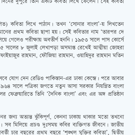
া দিনের দুপুরে তিনি একটি কবিতা লিখে ফেলেন। সেই কবিতা
রকাশিত) কবিতা লিখে পাঠান। তখন ‘সোনার বাংলা’-য় লিখতেন
 রাহমানের প্রথম কবিতা ছাপা হয়। সেই কবিতার নাম ‘তারপর দে
ালিয়ে গেলেও পরীক্ষায় অবতীর্ণ হননি। ১৯৫৩ সালে পাস কোর্সে
র। ১৯৫৫ সালের ৮ জুলাই লেখাপড়া অসমাপ্ত রেখেই আত্মীয়া জোহরা
ন, ফাইয়াজুর রাহমান, ফৌজিয়া রাহমান, ওয়াহিদুর রাহমান মতিন
েবে যোগ দেন রেডিও পাকিস্তান-এর ঢাকা কেন্দ্রে। পরে আবার
১৯৬৪ সালে পত্রিকা জগতে নতুন আসা সরকার নিয়ন্ত্রিত বাংলা
ফেব্রুয়ারিতে তিনি ‘দৈনিক বাংলা’ এবং এর অঙ্গ প্রতিষ্ঠান
নের জন্য অত্যন্ত ঝুঁকিপূর্ণ, কেননা ঢাকায় থাকার মতো তখনো
 সব মিলিয়ে প্রচণ্ড দুঃসময় কবির ব্যক্তিগত জীবনে। জাতীয়
 চার বছরের প্রথম বছরে ‘শৃঙ্খল মুক্তির কবিতা’, দ্বিতীয়