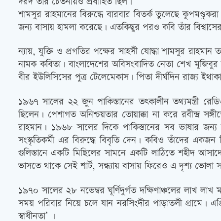
দরদ তাঁর চেতনায়ও প্রবাহিত ছিল।
শামসুর রাহমানের বিরুদ্ধে বারবার বিতর্ক তুলেছে কূপমণ্ডুকরা
জন্য বাসায় হামলা করেছে। এতকিছুর পরও কবি তাঁর বিশ্বাস
ন্যায়, যুক্তি ও প্রগতির পক্ষের সাহসী যোদ্ধা শামসুর রাহম
নামক কবিতা। বাংলাদেশের অবিসংবাদিত নেতা শেখ মুজিবুর 
বীর ইউলিসিসের পুত্র টেলেমেকাস। পিতা দীর্ঘদিন রাজ্য ইথাকা
১৯৬৭ সালের ২২ জুন পাকিস্তানের তৎকালীন তথ্যমন্ত্রী রেডিও 
ছিলেন। পেশাগত অনিশ্চয়তার তোয়াক্কা না করে রবীন্দ্র সঙ্গ
রাহমান। ১৯৬৮ সালের দিকে পাকিস্তানের সব ভাষার জন্য অভ
সংস্কৃতিকর্মী এর বিরুদ্ধে বিবৃতি দেন। কবিও তাঁদের একজন 
গুলিস্তানে একটি মিছিলের সামনে একটি লাঠিতে শহীদ আসাদে
ভাসতে থাকে সেই শার্ট, সন্ধ্যায় বাসায় ফিরেও এ দৃশ্য ভোলা 
১৯৭০ সালের ২৮ নভেম্বর ঘূর্ণিদুর্গত দক্ষিণাঞ্চলের লাখ ল
সময় পরিবার নিয়ে চলে যান নরসিংদীর পাড়াতলী গ্রামে। এপ্রি
স্বাধীনতা’ ।