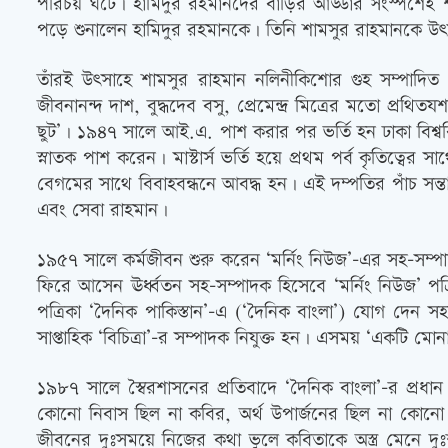
পরিচয় ঘটে। হামিদুর রহমানদের বাড়ির আড্ডার সংস্পর্শেই
পড়ে শুনালেন হামিদুর রহমানকে। তিনি শামসুর রাহমানকে উ
তাঁরই উৎসাহে শামসুর রাহমান নলিনীকিশোর গুহ সম্পাদিত 
জীবনানন্দ দাশ, বুদ্ধদেব বসু, প্রেমেন্দ্র মিত্রের মতো প
ছুট’। ১৯৪৭ সালে আই.এ. পাশ করার পর ভর্তি হন ঢাকা বিশ্বব
স্নাতক পাশ করেন। মাস্টার্স ভর্তি হয়ে প্রথম পর্ব কৃতিত্বে
বেগমের সাথে বিবাহবন্ধনে আবদ্ধ হন। এই দম্পতির পাঁচ সন্ত
এবং সেবা রাহমান।
১৯৫৭ সালে কর্মজীবন শুরু করেন ‘মর্নিং নিউজ’-এর সহ-সম্প
ফিরে আসেন ঊর্ধ্বতন সহ-সম্পাদক হিসেবে ‘মর্নিং নিউজ’ পত
পত্রিকা ‘দৈনিক পাকিস্তান’-এ (‘দৈনিক বাংলা’) যোগ দেন স
সাপ্তাহিক ‘বিচিত্রা’-র সম্পাদক নিযুক্ত হন। এসময় ‘একটি 
১৯৮৭ সালে স্বৈরশাসনের প্রতিবাদে ‘দৈনিক বাংলা’-র প্রধান
কোনো নিবাস ছিল না কবির, অর্থ উপার্জনের ছিল না কোনো ব
জীবনের দুঃসময়ে নিজের কথা ভুলে কবিতাকে অস্ত্র মেনে দু