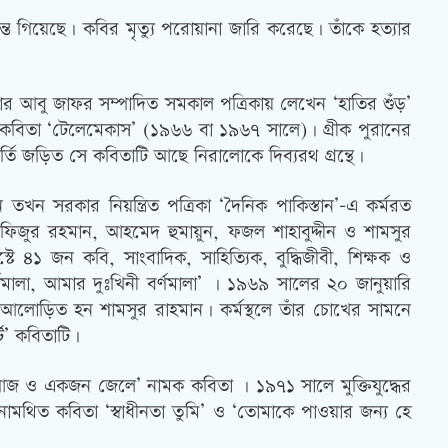
্যন্ত গিয়েছে। কবির মৃত্যু পরোয়ানা জারি করেছে। তাঁকে হত্যার
্দার আবু জাফর সম্পাদিত সমকাল পত্রিকায় লেখেন ‘হাতির শুঁড়’
কবিতা ‘টেলেমেকাস’ (১৯৬৬ বা ১৯৬৭ সালে)। গ্রীক পুরানের
আর্তি জড়িত সে কবিতাটি আছে নিরালোকে দিব্যরথ গ্রন্থে।
ন তখন সরকার নিয়ন্ত্রিত পত্রিকা ‘দৈনিক পাকিস্তান’-এ কর্মরত
 হাফিজুর রহমান, আহমেদ হুমায়ুন, ফজল শাহাবুদ্দীন ও শামসুর
 ৪১ জন কবি, সাংবাদিক, সাহিত্যিক, বুদ্ধিজীবী, শিক্ষক ও
র্ণমালা, আমার দুঃখিনী বর্ণমালা’ । ১৯৬৯ সালের ২০ জানুয়ারি
ক আলোড়িত হন শামসুর রাহমান। কর্মস্থলে তাঁর চোখের সামনে
্ট’ কবিতাটি।
রা আজ ও একজন জেলে’ নামক কবিতা । ১৯৭১ সালে মুক্তিযুদ্ধের
দনামথিত কবিতা ‘স্বাধীনতা তুমি’ ও ‘তোমাকে পাওয়ার জন্য হে