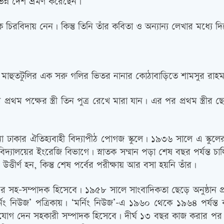
িভিন্ন দেশ ভ্রমণ করেছেন।
চিরবিদায় নেন। কিন্তু তিনি তাঁর কবিতা ও অন্যান্য লেখার মধ্যে
াহুতটুলির এক সরু গলির ভিতর নানার কোঠাবাড়িতে শামসুর রাহমানে
প্রথম পক্ষের স্ত্রী তিন পুত্র রেখে মারা যান। এর পর প্রথম স
নো ঢাকার ঐতিহ্যবাহী বিদ্যাপীঠ পোগজ স্কুলে। ১৯৩৬ সালে এ স্কুলের দ
দ্যালয়ের ইংরেজি বিভাগে। স্নাতক সম্মান পড়া শেষ বছর পর্যন্ত চ
ে উত্তীর্ণ হন, কিন্তু শেষ পর্বের পরীক্ষায় আর বসা হয়নি তাঁর।
এর সহ-সম্পাদক হিসেবে। ১৯৫৮ সালে সাংবাদিকতা ছেড়ে অনুষ্ঠান প্
নিং নিউজ’ পত্রিকায়। ‘মর্নিং নিউজ’-এ ১৯৬০ থেকে ১৯৬৪ পর্য
ংলা’) যোগ দেন সহকারী সম্পাদক হিসেবে। দীর্ঘ ১৩ বছর কাজ করার প