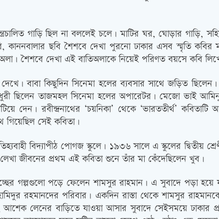
্ত্রচালিত গাড়ি ছিল না বললেই চলে। মাটির ঘর, ঘোড়ার গাড়ি, সহ
ি, কাননবালার ছবি শৈশবে দেখা পুরনো ঢাকার এসব স্মৃতি কবির 
ত বাতিঅলা। শৈশবে দেখা এই বাতিঅলাকে নিয়েই পরিণত বয়সে কবি ল
িনেমা দেখে। বাবা কিছুদিন সিনেমা হলের ব্যবসার সাথে জড়িত ছিলে
ধুরী ছিলেন তাজমহল সিনেমা হলের অপারেটর। মেজো ভাই আমিনুর
 কাটিয়ে দেন। রবীন্দ্রনাথের ‘চয়নিকা’ থেকে ‘ভারততীর্থ’ কবি
ঁথে গিয়েছিল সেই কবিতা।
িহ্যবাহী বিদ্যাপীঠ পোগজ স্কুলে। ১৯৩৬ সালে এ স্কুলের দ্বিতীয় শ্রেণী
লেখা জীবনের প্রথম এই কবিতা শুনে তাঁর মা কেঁদেছিলেন খুব।
পগুচ্ছের গল্পগুলো পড়ে ফেলেন শামসুর রাহমান। এ সুবাদে পড়া হয়ে যা
িদুর রহমানদের পরিবার। একদিন রাস্তা থেকে শামসুর রাহমানকে 
েক লেনের বাড়িতে যাওয়া আসার সুবাদে সেইসময়ে ঢাকার প্রথম সারি