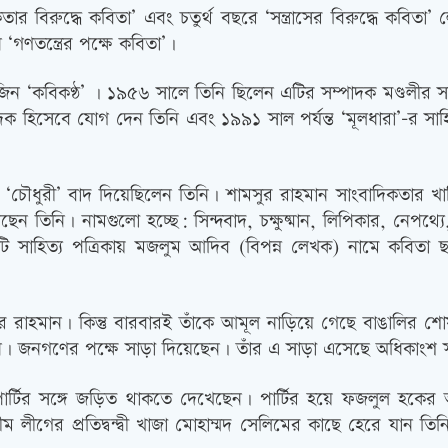
িকতার বিরুদ্ধে কবিতা’ এবং চতুর্থ বছরে ‘সন্ত্রাসের বিরুদ্ধে কবিতা
 ‘গণতন্ত্রের পক্ষে কবিতা’।
জিন ‘কবিকণ্ঠ’ । ১৯৫৬ সালে তিনি ছিলেন এটির সম্পাদক মণ্ডলীর সম
পাদক হিসেবে যোগ দেন তিনি এবং ১৯৯১ সাল পর্যন্ত ‘মূলধারা’-র 
 ‘চৌধুরী’ বাদ দিয়েছিলেন তিনি। শামসুর রাহমান সাংবাদিকতার খাত
 তিনি। নামগুলো হচ্ছে: সিন্দবাদ, চক্ষুষ্মান, লিপিকার, নেপথ্যে
াহিত্য পত্রিকায় মজলুম আদিব (বিপন্ন লেখক) নামে কবিতা ছাপা
 রাহমান। কিন্তু বারবারই তাঁকে আমূল নাড়িয়ে গেছে বাঙালির শো
ন। জনগণের পক্ষে সাড়া দিয়েছেন। তাঁর এ সাড়া এসেছে অধিকাং
ার্টির সঙ্গে জড়িত থাকতে দেখেছেন। পার্টির হয়ে ফজলুল হকের
 লীগের প্রতিদ্বন্দ্বী খাজা মোহাম্মদ সেলিমের কাছে হেরে যান ত