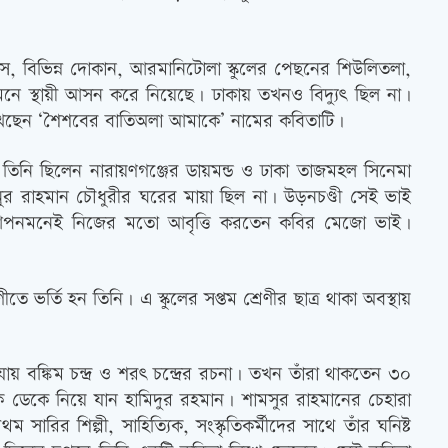
িস, বিভিন্ন দোকান, আরমানিটোলা স্কুলের পেছনের শিউলিতলা,
মনে স্থায়ী আসন করে নিয়েছে। ঢাকায় তখনও বিদ্যুৎ ছিল না।
িখেছেন ‘শৈশবের বাতিঅলা আমাকে’ নামের কবিতাটি।
ন। তিনি ছিলেন নারায়ণগঞ্জের ডায়মন্ড ও ঢাকা তাজমহল সিনেমা
 রাহমান চৌধুরীর ঘরের মায়া ছিল না। উড়নচণ্ডী সেই ভাই
তাটি আপনমনেই নিজের মতো আবৃত্তি করতেন কবির মেজো ভাই।
তে ভর্তি হন তিনি। এ স্কুলের সপ্তম শ্রেণীর ছাত্র থাকা অবস্থায়
য় বঙ্কিম চন্দ্র ও শরৎ চন্দ্রের রচনা। তখন তাঁরা থাকতেন ৩০
ডেকে নিয়ে যান হামিদুর রহমান। শামসুর রাহমানের চেহারা
র শিল্পী, সাহিত্যিক, সংস্কৃতিকর্মীদের সাথে তাঁর ঘনিষ্ট