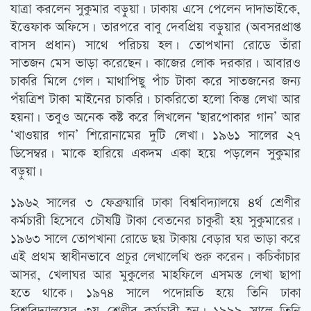
যাত্রা করলেন সুকুমার বড়ুয়া। ঢাকায় এসে পেলেন দাদাভাইকে,
ইত্তেফাক অফিসে। তারপরে বাবু দেবপ্রিয় বড়ুয়ার (অবসরপ্রাপ্ত
বাসস প্রধান) সাথে পরিচয় হল। তোপখানা রোডে তাঁরা
সাতজন মেস ভাড়া করেছেন। কাজের লোক দরকার। আবারও
চাকরি মিলে গেল। মাথাপিছু পাঁচ টাকা করে সাতজনের জন্য
পঁয়ত্রিশ টাকা মাইনের চাকরি। চাকরিতো হলো কিন্তু লেখা আর
হয়না। তবুও অনেক কষ্ট করে লিখলেন ‘ছারপোকার গান’ আর
‘খাওয়ার গান’ শিরোনামের দুটি লেখা। ১৯৬১ সালের ২৭
ডিসেম্বর। মাকে হারিয়ে একদম একা হয়ে পড়লেন সুকুমার
বড়ুয়া।
১৯৬২ সালের ৩ ফেব্রুয়ারি ঢাকা বিশ্ববিদ্যালয়ে ৪র্থ শ্রেণীর
কর্মচারী হিসেবে চৌষট্টি টাকা বেতনের চাকুরী হয় সুকুমারের।
১৯৬৩ সালে তোপখানা রোডে ছয় টাকায় বেড়ার ঘর ভাড়া করে
এই প্রথম স্বাধীনভাবে প্রচুর লেখালেখি শুরু করেন। কচিকাঁচার
আসর, খেলাঘর আর মুকুলের মাহফিলে এসমস্ত লেখা ছাপা
হতে থাকে। ১৯৭৪ সালে পদোন্নতি হয়ে তিনি ঢাকা