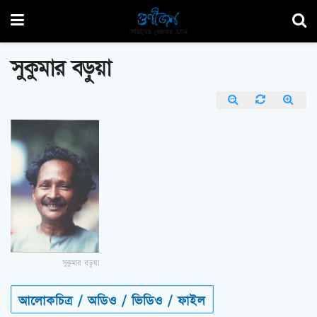
সুকুমার বড়ুয়া
সুকুমার বড়ুয়া
আলোকচিত্র / অডিও / ভিডিও / ফাইল