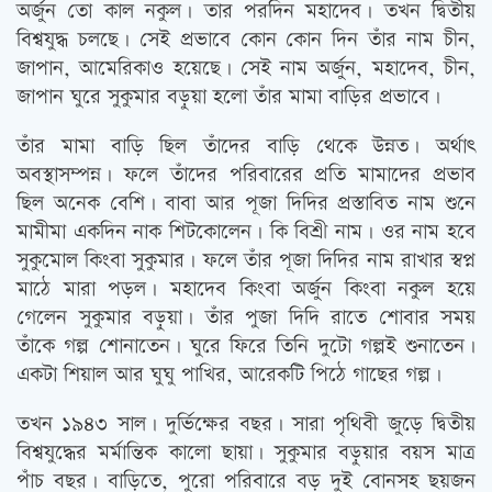
অর্জুন তো কাল নকুল। তার পরদিন মহাদেব। তখন দ্বিতীয়
বিশ্বযুদ্ধ চলছে। সেই প্রভাবে কোন কোন দিন তাঁর নাম চীন,
জাপান, আমেরিকাও হয়েছে। সেই নাম অর্জুন, মহাদেব, চীন,
জাপান ঘুরে সুকুমার বড়ুয়া হলো তাঁর মামা বাড়ির প্রভাবে।
তাঁর মামা বাড়ি ছিল তাঁদের বাড়ি থেকে উন্নত। অর্থাত্‍
অবস্থাসম্পন্ন। ফলে তাঁদের পরিবারের প্রতি মামাদের প্রভাব
ছিল অনেক বেশি। বাবা আর পূজা দিদির প্রস্তাবিত নাম শুনে
মামীমা একদিন নাক শিটকোলেন। কি বিশ্রী নাম। ওর নাম হবে
সুকুমোল কিংবা সুকুমার। ফলে তাঁর পূজা দিদির নাম রাখার স্বপ্ন
মাঠে মারা পড়ল। মহাদেব কিংবা অর্জুন কিংবা নকুল হয়ে
গেলেন সুকুমার বড়ুয়া। তাঁর পুজা দিদি রাতে শোবার সময়
তাঁকে গল্প শোনাতেন। ঘুরে ফিরে তিনি দুটো গল্পই শুনাতেন।
একটা শিয়াল আর ঘুঘু পাখির, আরেকটি পিঠে গাছের গল্প।
তখন ১৯৪৩ সাল। দুর্ভিক্ষের বছর। সারা পৃথিবী জুড়ে দ্বিতীয়
বিশ্বযুদ্ধের মর্মান্তিক কালো ছায়া। সুকুমার বড়ুয়ার বয়স মাত্র
পাঁচ বছর। বাড়িতে, পুরো পরিবারে বড় দুই বোনসহ ছয়জন