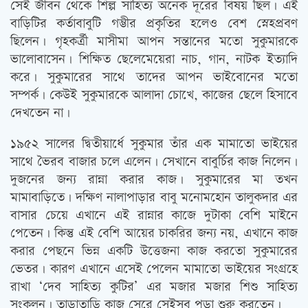
সেই জীবন থেকে শিল্প সাহিত্য অনেক দূরের বিষয় ছিল। এই
বাড়িটির কর্তাবাবুটি গম্ভীর প্রকৃতির হলেও বেশ স্নেহপ্রবণ
ছিলেন। গৃহকর্ত্রী মাসীমা আপন সন্তানের মতো সুকুমারকে
ভালোবাসেন। শিক্ষিত ছেলেমেয়েরা নাচ, গান, নাটক ইত্যাদি
করে। সুকুমারের সাথে তাদের আপন ভাইবোনের মতো
সম্পর্ক। কেউই সুকুমারকে আলাদা চোখে, কাজের ছেলে হিসাবে
দেখতেন না।
১৯৫২ সালের দ্বিতীয়ার্ধে সুকুমার তাঁর এক মামাতো ভাইয়ের
সাথে ভৈরব বাজার চলে এলেন। সেখানে বাবুর্চির কাজ নিলেন।
দুজনের জন্য রান্না করার কাজ। সুকুমারের মা তখন
মামাবাড়িতে। দক্ষিণ নালাপাড়ার বাবু মনোমহোন তালুকদার এর
বাসার চেয়ে এখানে এই রান্নার কাজে দুটাকা বেশি মাইনে
পেতেন। কিন্তু এই বেশি আয়ের চাকরির জন্য নয়, এখানে কাজ
করার পেছনে ভিন্ন একটি উত্তেজনা কাজ করতো সুকুমারের
ভেতর। কারণ এখানে এসেই পেলেন মামাতো ভাইয়ের সংগ্রহে
রাখা ‘দেব সাহিত্য কুটির’ এর মজার মজার শিশু সাহিত্য
সংকলন। তাড়াতাড়ি কাজ সেরে সেইসব পড়া শুরু করতেন।