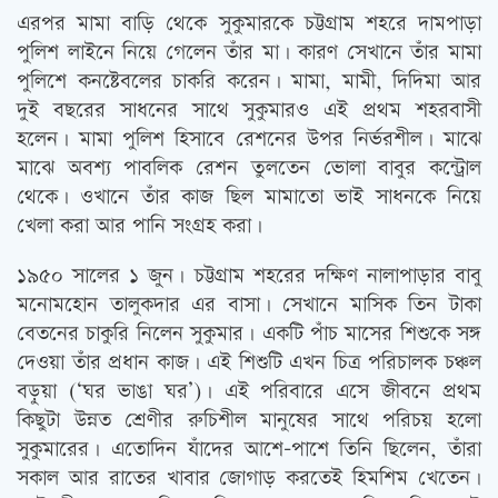
এরপর মামা বাড়ি থেকে সুকুমারকে চট্টগ্রাম শহরে দামপাড়া
পুলিশ লাইনে নিয়ে গেলেন তাঁর মা। কারণ সেখানে তাঁর মামা
পুলিশে কনষ্টেবলের চাকরি করেন। মামা, মামী, দিদিমা আর
দুই বছরের সাধনের সাথে সুকুমারও এই প্রথম শহরবাসী
হলেন। মামা পুলিশ হিসাবে রেশনের উপর নির্ভরশীল। মাঝে
মাঝে অবশ্য পাবলিক রেশন তুলতেন ভোলা বাবুর কন্ট্রোল
থেকে। ওখানে তাঁর কাজ ছিল মামাতো ভাই সাধনকে নিয়ে
খেলা করা আর পানি সংগ্রহ করা।
১৯৫০ সালের ১ জুন। চট্টগ্রাম শহরের দক্ষিণ নালাপাড়ার বাবু
মনোমহোন তালুকদার এর বাসা। সেখানে মাসিক তিন টাকা
বেতনের চাকুরি নিলেন সুকুমার। একটি পাঁচ মাসের শিশুকে সঙ্গ
দেওয়া তাঁর প্রধান কাজ। এই শিশুটি এখন চিত্র পরিচালক চঞ্চল
বড়ুয়া (‘ঘর ভাঙা ঘর’)। এই পরিবারে এসে জীবনে প্রথম
কিছুটা উন্নত শ্রেণীর রুচিশীল মানুষের সাথে পরিচয় হলো
সুকুমারের। এতোদিন যাঁদের আশে-পাশে তিনি ছিলেন, তাঁরা
সকাল আর রাতের খাবার জোগাড় করতেই হিমশিম খেতেন।