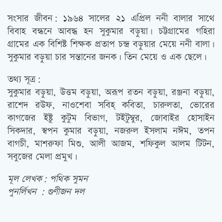
সংসার জীবন: ১৯৬৪ সালের ২১ এপ্রিল ননী বালার সাথে
বিবাহ বন্ধনে আবদ্ধ হন সুকুমার বড়ুয়া। চট্টগ্রামের গহিরা
গ্রামের এক বিশিষ্ট শিক্ষক প্রতাপ চন্দ্র বড়ুয়ার মেয়ে ননী বালা।
সুকুমার বড়ুয়া চার সন্তানের জনক। তিন মেয়ে ও এক ছেলে।
তথ্য সূত্র:
সুকুমার বড়ুয়া, উত্তম বড়ুয়া, অরূপ রতন বড়ুয়া, রঞ্জনা বড়ুয়া,
রাশেদ রউফ, নাওশেবা সবিহ্ কবিতা, চারুলতা, ভোরের
কাগজের ইষ্টু কুটুম বিভাগ, টইটুম্বুর, জোবাইর হোসাইন
সিকদার, স্বপন কুমার বড়ুয়া, নজরুল ইসলাম নঈম, তপন
বাগচী, মাশরুফা মিশু, আলী আজম, শফিকুল আলম টিটন,
সবুজের মেলা প্রমুখ।
মূল লেখক: পথিক সুমন
পুনর্লিখন : গুণীজন দল