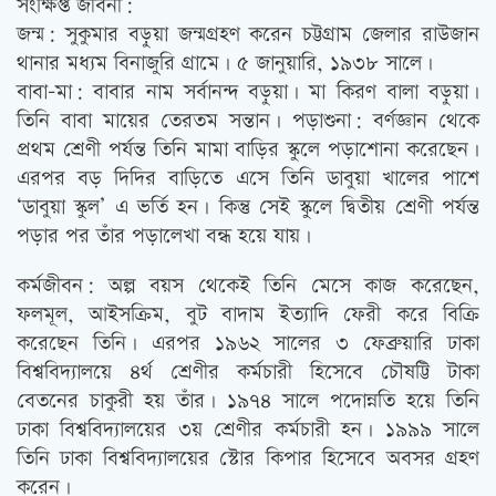
সংক্ষিপ্ত জীবনী:
জন্ম: সুকুমার বড়ুয়া জন্মগ্রহণ করেন চট্টগ্রাম জেলার রাউজান
থানার মধ্যম বিনাজুরি গ্রামে। ৫ জানুয়ারি, ১৯৩৮ সালে।
বাবা-মা: বাবার নাম সর্বানন্দ বড়ুয়া। মা কিরণ বালা বড়ুয়া।
তিনি বাবা মায়ের তেরতম সন্তান। পড়াশুনা: বর্ণজ্ঞান থেকে
প্রথম শ্রেণী পর্যন্ত তিনি মামা বাড়ির স্কুলে পড়াশোনা করেছেন।
এরপর বড় দিদির বাড়িতে এসে তিনি ডাবুয়া খালের পাশে
‘ডাবুয়া স্কুল’ এ ভর্তি হন। কিন্তু সেই স্কুলে দ্বিতীয় শ্রেণী পর্যন্ত
পড়ার পর তাঁর পড়ালেখা বন্ধ হয়ে যায়।
কর্মজীবন: অল্প বয়স থেকেই তিনি মেসে কাজ করেছেন,
ফলমূল, আইসক্রিম, বুট বাদাম ইত্যাদি ফেরী করে বিক্রি
করেছেন তিনি। এরপর ১৯৬২ সালের ৩ ফেব্রুয়ারি ঢাকা
বিশ্ববিদ্যালয়ে ৪র্থ শ্রেণীর কর্মচারী হিসেবে চৌষট্টি টাকা
বেতনের চাকুরী হয় তাঁর। ১৯৭৪ সালে পদোন্নতি হয়ে তিনি
ঢাকা বিশ্ববিদ্যালয়ের ৩য় শ্রেণীর কর্মচারী হন। ১৯৯৯ সালে
তিনি ঢাকা বিশ্ববিদ্যালয়ের স্টোর কিপার হিসেবে অবসর গ্রহণ
করেন।