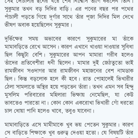
সেই দোচালার ছনের ঘরে শেষ নিঃশ্বাস ত্যাগ করলেন তিনি।
সুকুমার তখন বড় দিদির বাড়ি। এর পনের বছর পর পথের
পাঁচালী পড়তে গিয়ে দূর্গার সাথে তাঁর পূজা দিদির মিল দেখে
ভীষণ অবাক হয়েছিলেন সুকুমার।
দুর্ভিক্ষের সময় অভাবের কারণে সুকুমারের মা তাঁকে
মামাবড়িতে রেখে আসেন। কারণ এখানে খাওয়া দাওয়ার সুবিধা
ছিল কিছুটা বেশি। সুকুমারের আপন মামারা গরীব হলেও
তাঁদের প্রতিবেশীরা ধনী ছিলেন। মামার দুই জেঠতুতো ভাই
রামজীবন সওদাগর আর রামজীবন মহাজনের বেশ নামডাক
ছিল। কিন্তু বড়লোক হলে কী হবে। রাত পোহালেই ভিখারীর
ঠেলা সামলাতে অস্থির হয়ে পড়তেন তাঁরা। তখন এমন সব হিন্দু
মুসলিম পরিবারের মহিলারা ভিক্ষায় নেমেছিল, যা কেউ
ভাবতেও পারতো না। কোন কোন একরোখা ভিখারী গোঁ ধরতো
চাল ধোয়া পানি হলেও খাবে, তবুও যাবেনা।
মামাবাড়িতে এসে মামীমাকে খুব ভয় পেতেন সুকুমার। কারণ
সে বাড়িতে শিক্ষাকে খুব গুরুত্ব দেওয়া হতো। যে বিষয়টি তাঁর