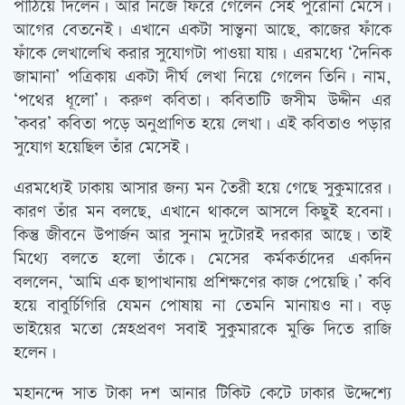
পাঠিয়ে দিলেন। আর নিজে ফিরে গেলেন সেই পুরোনা মেসে।
আগের বেতনেই। এখানে একটা সান্ত্বনা আছে, কাজের ফাঁকে
ফাঁকে লেখালেখি করার সুযোগটা পাওয়া যায়। এরমধ্যে ‘দৈনিক
জামানা’ পত্রিকায় একটা দীর্ঘ লেখা নিয়ে গেলেন তিনি। নাম,
‘পথের ধূলো’। করুণ কবিতা। কবিতাটি জসীম উদ্দীন এর
‌’কবর’ কবিতা পড়ে অনুপ্রাণিত হয়ে লেখা। এই কবিতাও পড়ার
সুযোগ হয়েছিল তাঁর মেসেই।
এরমধ্যেই ঢাকায় আসার জন্য মন তৈরী হয়ে গেছে সুকুমারের।
কারণ তাঁর মন বলছে, এখানে থাকলে আসলে কিছুই হবেনা।
কিন্তু জীবনে উপার্জন আর সুনাম দুটোরই দরকার আছে। তাই
মিথ্যে বলতে হলো তাঁকে। মেসের কর্মকর্তাদের একদিন
বললেন, ‘আমি এক ছাপাখানায় প্রশিক্ষণের কাজ পেয়েছি।’ কবি
হয়ে বাবুর্চিগিরি যেমন পোষায় না তেমনি মানায়ও না। বড়
ভাইয়ের মতো স্নেহপ্রবণ সবাই সুকুমারকে মুক্তি দিতে রাজি
হলেন।
মহানন্দে সাত টাকা দশ আনার টিকিট কেটে ঢাকার উদ্দেশ্যে