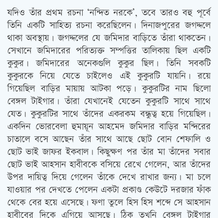
যদিও তাঁর প্রথম রচনা ‘নন্দিত নরকে’, তবে তারও বহু পূর্বে
তিনি একটি সাহিত্য রচনা করেছিলেন। দিনাজপুরের জগদ্দলে
থাকা অবস্থায়। জগদ্দলের যে জমিদার বাড়িতে তাঁরা থাকতেন।
সেখানে জমিদারের পরিত্যক্ত সম্পত্তির তালিকায় ছিল একটি
কুকুর। জমিদারের অনেকগুলি কুকুর ছিল। তিনি সবকটি
কুকুরকে নিয়ে যেতে চাইলেও এই কুকুরটি যায়নি। রয়ে
গিয়েছিল বাড়ির মায়ায় আটকা পড়ে। কুকুরটির নাম ছিলো
বেঙ্গল টাইগার। তাঁরা যেখানেই যেতেন কুকুরটি সাথে সাথে
যেত। কুকুরটির সাথে তাঁদের একরকম বন্ধুত্ব হয়ে গিয়েছিল।
একদিন ভোরবেলা হুমায়ূন আহমেদ জমিদার বাড়ির মন্দিরের
চাতালে বসে আছেন তাঁর সাথে আছে ছোট বোন শেফালি ও
ছোট ভাই জাফর ইকবাল। কিছুক্ষণ পর তাঁর মা তাঁদের সবার
ছোট ভাই আহসান হাবীবকে বসিয়ে রেখে গেলেন, আর তাঁদের
উপর দায়িত্ব দিয়ে গেলেন তাঁকে দেখে রাখার জন্য। মা চলে
যাওয়ার পর দেখতে পেলেন একটা প্রকাণ্ড কেউটে দরজার ফাঁক
থেকে বের হয়ে এসেছে। ফণা তুলে হিস হিস শব্দে সে আহসান
হাবীবের দিকে এগিয়ে আসছে। ঠিক তখুনি বেঙ্গল টাইগার