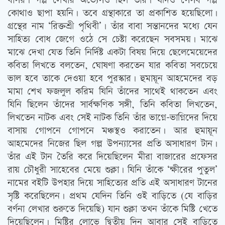
বাসর। গল্প লেখার অভ্যেসও ছিল তাঁর। যদিও সেসব গল্প
কোথাও ছাপা হয়নি। তবে গ্রন্থাকারে তা প্রকাশিত হয়েছিলো।
গ্রন্থের নাম ‘রিক্তশ্রী পৃথিবী’। তাঁর বাবা সন্তানদের মধ্যে যেন
সাহিত্য বোধ জেগে ওঠে সে চেষ্টা করেছেন সবসময়। মাঝে
মাঝে দেখা যেত তিনি নির্দিষ্ট একটা বিষয় দিয়ে ছেলেমেয়েদের
কবিতা লিখতে বলতেন, ঘোষণা করতেন যার কবিতা সবচেয়ে
ভাল হবে তাকে দেওয়া হবে পুরস্কার। হুমায়ূন আহমেদের বড়
মামা শেখ ফজলুল করিম যিনি তাঁদের সাথেই থাকতেন এবং
যিনি ছিলেন তাঁদের সার্বক্ষণিক সঙ্গী, তিনি কবিতা লিখতেন,
লিখতেন নাটক এবং সেই নাটক তিনি তাঁর ভাগ্নে-ভাগ্নিদের দিয়ে
বাসায় গোপনে গোপনে মঞ্চস্থও করাতেন। আর হুমায়ূন
আহমেদের নিজের ছিল গল্প উপন্যাসের প্রতি অসাধারণ টান।
তাঁর এই টান তৈরি করে দিয়েছিলেন মীরা বাজারের প্রফেসর
রায় চৌধুরী সাহেবের মেয়ে শুক্লা। যিনি তাঁকে ‘ক্ষীরের পুতুল’
নামের বইটি উপহার দিয়ে সাহিত্যের প্রতি এই অসাধারণ টানের
সৃষ্টি করেছিলেন। প্রথম যেদিন তিনি ওই বাড়িতে (যে বাড়ির
বর্ণনা লেখার শুরুতে দিয়েছি) যান শুক্লা তখন তাঁকে মিষ্টি খেতে
দিয়েছিলেন। মিষ্টির লোভে দ্বিতীয় দিন আবার সেই বাড়িতে