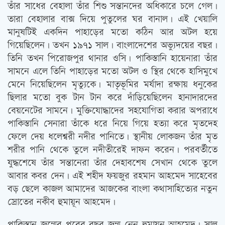
তাঁর সাধের বেহালা তাঁর শিশু সন্তানদের অধিকারে চলে গেল।
তারা বেহালার বাক্স দিয়ে পুতুলের ঘর বানাল। এই খেয়ালি
মানুষটিই একদিন পাহাড়ের মতো কঠিন আর অটল হয়ে
গিয়েছিলেন। তখন ১৯৭১ সাল। বাংলাদেশের অভ্যুদয়ের বছর।
তিনি তখন পিরোজপুর থানার ওসি। পাকিস্তানি হায়েনারা তাঁর
সামনে এলে তিনি পাহাড়ের মতো অটল ও স্থির থেকে হাসিমুখে
মেনে নিয়েছিলেন মৃত্যুকে। মাতৃভূমির মর্যাদা রক্ষায় ধনুকের
ছিলার মতো বুক টান টান করে দাঁড়িয়েছিলেন হানাদারদের
বেয়নেটের সামনে। মুক্তিযোদ্ধাদের সহযোগিতা করার অপরাধে
পাকিস্তানি সেনারা তাঁকে ধরে নিয়ে গিয়ে হত্যা করে মৃতদেহ
ফেলে দেয় ধলেশ্বরী নদীর পানিতে। স্থানীয় লোকজন তাঁর মৃত
শরীর পানি থেকে তুলে নদীতীরেই দাফন করেন। পরবর্তীতে
যুদ্ধশেষে তাঁর সন্তানেরা তাঁর দেহাবশেষ সেখান থেকে তুলে
আবার কবর দেন। এই শহীদ ফয়জুর রহমান আহমেদ সাহেবের
বড় ছেলে কাজল আমাদের আজকের বাংলা কথাসাহিত্যের নতুন
স্রোতের নকীব হুমায়ূন আহমেদ।
পাকিস্তান জন্মের পরের বছর জন্ম নেন হুমায়ূন আহমেদ। সাল