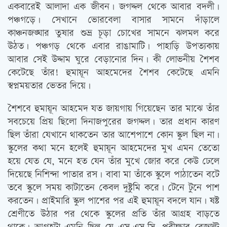
একবারেই আলাদা এক জীবন। জগদ্দল থেকে আবার বদলী।
পঞ্চগড়ে। সেখানে ভোরবেলা বাসার সামনে দাঁড়ালে
কাঞ্চনজঙ্ঘার তুষার শুভ্র চূড়া চোখের সামনে ঝলমল করে
উঠত। পঞ্চগড় থেকে এবার রাঙামাটি। পাহাড়ি উপত্যকায়
আবার সেই উদ্দাম ঘুরে বেড়ানোর দিন। কী লোভনীয় শৈশব
কেটেছে তাঁর! হুমায়ূন আহমেদের শৈশব কেটেছে এমনি
স্বপ্নময়তার ভেতর দিয়ে।
শৈশবে হুমায়ূন আহমেদ যত জায়গায় গিয়েছেন তার মাঝে তাঁর
সবচেয়ে প্রিয় ছিলো দিনাজপুরের জগদ্দল। তার প্রধান কারণ
ছিল তাঁরা যেখানে থাকতেন তার আশেপাশে কোন স্কুল ছিল না।
স্কুলের কথা মনে হলেই হুমায়ূন আহমেদের মুখ এমন তেতো
হয়ে যেত যে, মনে হত যেন তাঁর মুখে জোর করে কেউ ঢেলে
দিয়েছে নিশিন্দা পাতার রস। বাবা মা তাঁকে স্কুলে পাঠাতেন বটে
তবে স্কুলে সময় কাটাতেন কেবল দুষ্টুমি করে। টেনে টুনে পাশ
করতেন। প্রাইমারি স্কুল পাশের পর এই হুমায়ূন বদলে যান। ষষ্ট
শ্রেণীতে উঠার পর থেকে স্কুলের প্রতি তাঁর আগ্রহ বাড়তে