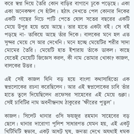
করে স্বপ্ন দিয়ে তৈরি কোন বাড়ির বাগানে ঢুকে পড়েছে। একা
একা অনেকক্ষণ সে হাঁটল। হঠাত্‍ দেখতে পেল কোনার দিকের
একটি গাছের নিচে পাটি পেতে ষোল সতের বছরের একটি
মেয়ে উপুর হয়ে শুয়ে আছে। তার হাতে একটা বই। সে বই
পড়ছে না- তাকিয়ে আছে তাঁর দিকে। বালকের মনে হল এত
সুন্দর মেয়ে সে আর দেখেনি। মনে হচ্ছে মেয়েটির শরীর সাদা
মোমের তৈরি। মেয়েটি হাত ইশারায় তাঁকে ডাকল। কাছে
যেতেই মেয়েটি জিজ্ঞেস করল, কী নাম তোমার খোকা? কাজল,
বালকের উত্তর।
এই সেই কাজল যিনি বড় হয়ে বাংলা কথাসাহিত্যে এক
স্বপ্নলোকের রচনা করেছিলেন। আর এই স্বপ্নলোকের চাবি তাঁর
হাতে তুলে দিয়েছিলেন প্রফেসর সাহেবের এই মেয়ে শুক্লা।
সেই চাবিটির নাম অবনীন্দ্রনাথ ঠাকুরের ‌‌’ক্ষীরের পুতুল’।
কাজল। সিলেট থানার ওসি ফয়জুর রহমান সাহেবের বড়
ছেলে। থানার দারোগা পুলিশ সাধারণত যেমন হয়, এই একটু
খিটিমিটি স্বভাব, একটু আধটু ঘুষ, জনতা দেখে অযথাই ধমক