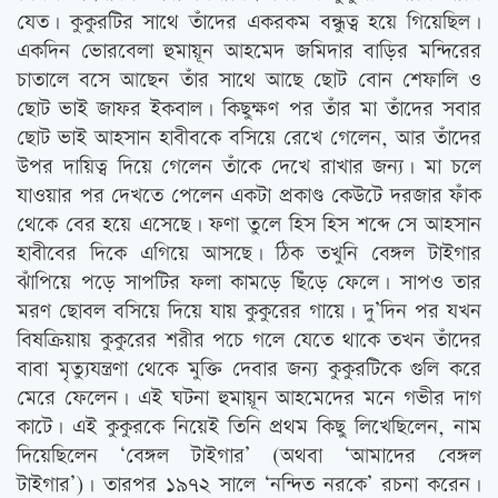
যেত। কুকুরটির সাথে তাঁদের একরকম বন্ধুত্ব হয়ে গিয়েছিল।
একদিন ভোরবেলা হুমায়ূন আহমেদ জমিদার বাড়ির মন্দিরের
চাতালে বসে আছেন তাঁর সাথে আছে ছোট বোন শেফালি ও
ছোট ভাই জাফর ইকবাল। কিছুক্ষণ পর তাঁর মা তাঁদের সবার
ছোট ভাই আহসান হাবীবকে বসিয়ে রেখে গেলেন, আর তাঁদের
উপর দায়িত্ব দিয়ে গেলেন তাঁকে দেখে রাখার জন্য। মা চলে
যাওয়ার পর দেখতে পেলেন একটা প্রকাণ্ড কেউটে দরজার ফাঁক
থেকে বের হয়ে এসেছে। ফণা তুলে হিস হিস শব্দে সে আহসান
হাবীবের দিকে এগিয়ে আসছে। ঠিক তখুনি বেঙ্গল টাইগার
ঝাঁপিয়ে পড়ে সাপটির ফলা কামড়ে ছিঁড়ে ফেলে। সাপও তার
মরণ ছোবল বসিয়ে দিয়ে যায় কুকুরের গায়ে। দু’দিন পর যখন
বিষক্রিয়ায় কুকুরের শরীর পচে গলে যেতে থাকে তখন তাঁদের
বাবা মৃত্যুযন্ত্রণা থেকে মুক্তি দেবার জন্য কুকুরটিকে গুলি করে
মেরে ফেলেন। এই ঘটনা হুমায়ূন আহমেদের মনে গভীর দাগ
কাটে। এই কুকুরকে নিয়েই তিনি প্রথম কিছু লিখেছিলেন, নাম
দিয়েছিলেন ‘বেঙ্গল টাইগার’ (অথবা ‘আমাদের বেঙ্গল
টাইগার’)। তারপর ১৯৭২ সালে ‘নন্দিত নরকে’ রচনা করেন।