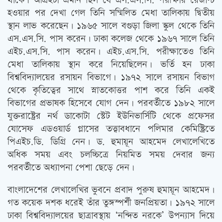
থাকে। আগ্রহটা এমনি ছিল যে এস.এস.সি. পরীক্ষার রেজাল্ট
হওয়ার পর দেখা গেল তিনি সম্মিলিত মেধা তালিকায় দ্বিতীয়
স্থান লাভ করেছেন। ১৯৬৫ সালে বগুড়া জিলা স্কুল থেকে তিনি
এস.এস.সি. পাস করেন। ঢাকা কলেজ থেকে ১৯৬৭ সালে তিনি
এইচ.এস.সি. পাস করেন। এইচ.এস.সি. পরীক্ষাতেও তিনি
মেধা তালিকায় স্থান করে নিয়েছিলেন। ভর্তি হন ঢাকা
বিশ্ববিদ্যালয়ের রসায়ন বিভাগে। ১৯৭২ সালে রসায়ন বিভাগ
থেকে কৃতিত্বের সাথে স্নাতকোত্তর পাশ করে তিনি একই
বিভাগের প্রভাষক হিসেবে যোগ দেন। পরবর্তীতে ১৯৮২ সালে
যুক্তরাষ্ট্রের নর্থ ডাকোটা স্টেট ইউনিভার্সিটি থেকে প্রফেসর
যোসেফ এডওয়ার্ড গ্লাসের তত্ত্বাবধানে পলিমার কেমিস্ট্রিতে
পিএইচ.ডি. ডিগ্রি নেন। ড. হুমায়ূন আহমেদ লেখালেখিতে
অধিক সময় এবং চলচ্চিত্রে নিয়মিত সময় দেবার জন্য
পরবর্তীতে অধ্যাপনা পেশা ছেড়ে দেন।
বাংলাদেশের লেখালেখির ভুবনে প্রবাদ পুরুষ হুমায়ূন আহমেদ।
গত কয়েক দশক ধরেই তাঁর তুঙ্গস্পর্শী জনপ্রিয়তা। ১৯৭২ সালে
ঢাকা বিশ্ববিদ্যালয়ের ছাত্রাবস্থায় ‘নন্দিত নরকে’ উপন্যাস দিয়ে