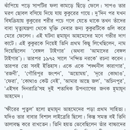
ঝাঁপিয়ে পড়ে সাপটির ফলা কামড়ে ছিঁড়ে ফেলে। সাপও তার
মরণ ছোবল বসিয়ে দিয়ে যায় কুকুরের গায়ে। দু’দিন পর যখন
বিষক্রিয়ায় কুকুরের শরীর পচে গলে যেতে থাকে তখন তাঁদের
বাবা মৃত্যুযন্ত্রণা থেকে মুক্তি দেবার জন্য কুকুরটিকে গুলি করে
মেরে ফেলেন। এই ঘটনা হুমায়ূন আহমেদের মনে গভীর দাগ
কাটে। এই কুকুরকে নিয়েই তিনি প্রথম কিছু লিখেছিলেন, নাম
দিয়েছিলেন ‘বেঙ্গল টাইগার’ (অথবা ‘আমাদের বেঙ্গল
টাইগার’)। তারপর ১৯৭২ সালে ‘নন্দিত নরকে’ রচনা করেন।
তারপর তো সবই ইতিহাস। একে একে ‘শঙ্খনীল কারাগার’,
‘রজনী’, ‘গৌরিপুর জংশন’, ‘অয়োময়’, ‘দূরে কোথাও’,
‘ফেরা’, ‘কোথাও কেউ নেই’, ‘আমার আছে জল’, ‘অচিনপুর’,
‘এইসব দিনরাত্রি’সহ দুই শতাধিক উপন্যাসের জনক হূমায়ূন
আহমেদ।
‘ক্ষীরের পুতুল’ হলো হুমায়ূন আহমেদের পড়া প্রথম সাহিত্য।
যদিও তার বাবার বিশাল লাইব্রেরি ছিলো। কিন্তু সমস্ত বই তিনি
তালাবদ্ধ করে রাখতেন। তিনি হয়ত ভেবেছিলেন তাঁর বাচ্চাদের