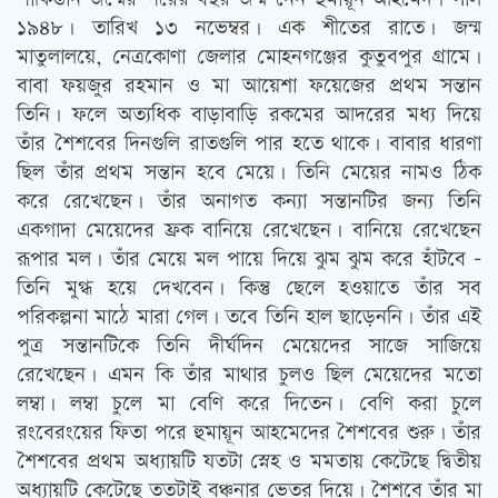
১৯৪৮। তারিখ ১৩ নভেম্বর। এক শীতের রাতে। জন্ম
মাতুলালয়ে, নেত্রকোণা জেলার মোহনগঞ্জের কুতুবপুর গ্রামে।
বাবা ফয়জুর রহমান ও মা আয়েশা ফয়েজের প্রথম সন্তান
তিনি। ফলে অত্যধিক বাড়াবাড়ি রকমের আদরের মধ্য দিয়ে
তাঁর শৈশবের দিনগুলি রাতগুলি পার হতে থাকে। বাবার ধারণা
ছিল তাঁর প্রথম সন্তান হবে মেয়ে। তিনি মেয়ের নামও ঠিক
করে রেখেছেন। তাঁর অনাগত কন্যা সন্তানটির জন্য তিনি
একগাদা মেয়েদের ফ্রক বানিয়ে রেখেছেন। বানিয়ে রেখেছেন
রূপার মল। তাঁর মেয়ে মল পায়ে দিয়ে ঝুম ঝুম করে হাঁটবে –
তিনি মুগ্ধ হয়ে দেখবেন। কিন্তু ছেলে হওয়াতে তাঁর সব
পরিকল্পনা মাঠে মারা গেল। তবে তিনি হাল ছাড়েননি। তাঁর এই
পুত্র সন্তানটিকে তিনি দীর্ঘদিন মেয়েদের সাজে সাজিয়ে
রেখেছেন। এমন কি তাঁর মাথার চুলও ছিল মেয়েদের মতো
লম্বা। লম্বা চুলে মা বেণি করে দিতেন। বেণি করা চুলে
রংবেরংয়ের ফিতা পরে হুমায়ূন আহমেদের শৈশবের শুরু। তাঁর
শৈশবের প্রথম অধ্যায়টি যতটা স্নেহ ও মমতায় কেটেছে দ্বিতীয়
অধ্যায়টি কেটেছে ততটাই বঞ্চনার ভেতর দিয়ে। শৈশবে তাঁর মা