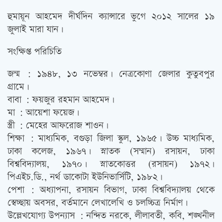
হুমায়ূন আহমেদ দীর্ঘদিন ক্যান্সারে ভুগে ২০১২ সালের ১৯
জুলাই মারা যান।
সংক্ষিপ্ত পরিচিতি
জন্ম : ১৯৪৮, ১৩ নভেম্বর। নেত্রকোণা জেলার কুতুবপুর
গ্রামে।
বাবা : ফয়জুর রহমান আহমেদ।
মা : আয়েশা ফয়েজ।
স্ত্রী : মেহের আফরোজ শাওন।
শিক্ষা : মাধ্যমিক, বগুড়া জিলা স্কুল, ১৯৬৫। উচ্চ মাধ্যমিক,
ঢাকা কলেজ, ১৯৬৭। স্নাতক (সম্মান) রসায়ন, ঢাকা
বিশ্ববিদ্যালয়, ১৯৭০। স্নাতকোত্তর (রসায়ন) ১৯৭২।
পিএইচ.ডি., নর্থ ডাকোটা ইউনিভার্সিটি, ১৯৮২।
পেশা : অধ্যাপনা, রসায়ন বিভাগ, ঢাকা বিশ্ববিদ্যালয় থেকে
স্বেচ্ছায় অবসর, বর্তমানে লেখালেখি ও চলচ্চিত্র নির্মাণ।
উল্লেখযোগ্য উপন্যাস : নন্দিত নরকে, লীলাবতী, কবি, শঙ্খনীল