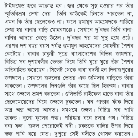
টাইফয়েড জ্বরে আক্রান্ত হন। জ্বর থেকে সুস্থ হওয়ার পর তাঁর
স্মৃতিবিভ্রম দেখা দেয়। তিনি কাউকেই চিনতে পারতেন না,
এমন কি তাঁর ছেলেকেও না। ফলে হুমায়ূন আহমেদকে পাঠিয়ে
দেয়া হয় নানার বাড়ি মোহনগঞ্জে। সেখানে দু’বছর তিনি নানা-
নানির আদরে বেড়ে উঠেন। দু’বছর পর মা সুস্থ হয়ে ওঠে।
এরপর দশ বছর বয়স পর্যন্ত হুমায়ূন আহমেদের মোহনীয় শৈশব
কেটেছে। বাবার চাকুরী সূত্রে বাংলাদেশের বিভিন্ন জায়গায়,
বিচিত্র সব দৃশ্যাবলীর ভেতর দিয়ে তিনি ঘুরে ঘুরে তাঁর শৈশব
অতিবাহিত করেছেন। সিলেট থেকে বাবা বদলী হন দিনাজপুরের
জগদ্দলে। সেখানে জঙ্গলের ভেতর এক জমিদার বাড়িতে তাঁরা
থাকতেন। জগদ্দলের দিনগুলি তাঁর কাছে ছিল হিরন্ময়। বাবার
সাথে জঙ্গলে ভ্রমণ করতেন। গুলিভর্তি রাইফেল হাতে বাবা তাঁর
ছেলেমেয়েদের নিয়ে জঙ্গলে ঢুকতেন। ঘন পাতার ফাঁক দিয়ে
অল্প অল্প আলো আসত। থমথমে জঙ্গল। বিচিত্র সব পাখি
ডাকত। বুনো ফুলের গন্ধ। পরিষ্কার বনে চলার পথ। বিচিত্র
বন্য ফল। জঙ্গল পেরোলেই নদী। চকচকে বালির উপর দিয়ে
স্বচ্চ পানি বয়ে যেত। দুপুরে সেই নদীতে গোসল করতেন।