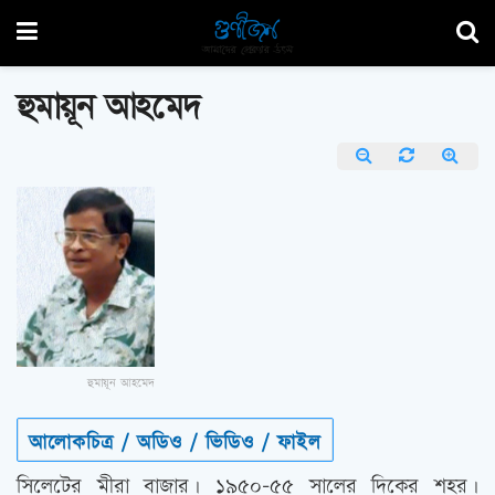
হুমায়ূন আহমেদ
হুমায়ূন আহমেদ
আলোকচিত্র / অডিও / ভিডিও / ফাইল
সিলেটের মীরা বাজার। ১৯৫০-৫৫ সালের দিকের শহর।