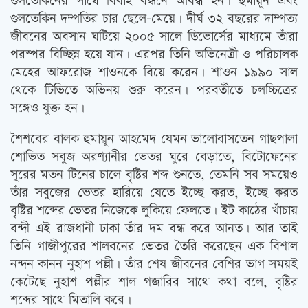
গুলতেকিনের সাথে বিবাহ বন্ধনে আবদ্ধ হন। হুমায়ূন এবং
গুলতেকিন দম্পতির চার ছেলে-মেয়ে। দীর্ঘ ৩২ বছরের দাম্পত্য
জীবনের অবসান ঘটিয়ে ২০০৫ সালে ডিভোর্সের মাধ্যমে তাঁরা
পরস্পর বিচ্ছিন্ন হয়ে যান। এরপর তিনি অভিনেত্রী ও পরিচালক
মেহের আফরোজ শাওনকে বিয়ে করেন। শাওন ১৯৯০ সাল
থেকে টিভিতে অভিনয় শুরু করেন। পরবর্তীতে চলচ্চিত্রের
সঙ্গেও যুক্ত হন।
শৈশবের বালক হুমায়ূন আহমেদ যেমন ভালোবাসতেন গাছপালা
শোভিত সবুজ অরণ্যানীর ভেতর ঘুরে বেড়াতে, বিটোফেনের
সুরের মতন টিনের চালে বৃষ্টির শব্দ শুনতে, তেমনি সব সময়েও
তাঁর সবুজের ভেতর হারিয়ে যেতে ইচ্ছে করত, ইচ্ছে করত
বৃষ্টির শব্দের ভেতর নিজেকে লুকিয়ে ফেলতে। ইট কাঠের খাঁচায়
বন্দী এই রাজধানী ঢাকা তাঁর দম বন্ধ করে আনত। আর তাই
তিনি গাজীপুরের শালবনের ভেতর তৈরি করেছেন এক বিশাল
নন্দন কানন নুহাশ পল্লী। তাঁর শেষ জীবনের বেশির ভাগ সময়ই
কেটেছে নুহাশ পল্লীর শাল গজারির সাথে কথা বলে, বৃষ্টির
শব্দের সাথে মিতালি করে।