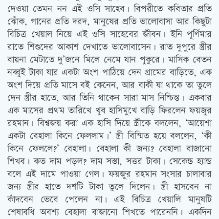
দেওয়া তেমন নন এই ওসি সাহেব। বিপরীতে কবিতার প্রতি
ঝোঁক, গানের প্রতি দরদ, মানুষের প্রতি ভালোবাসা আর কিছুটা
বিচিত্র খেয়াল নিয়ে এই ওসি সাহেবের জীবন। ইনি পূর্ণিমার
রাতে শিশুদের আকাশ দেখাতে ভালোবাসেন। রাত দুপুরে স্ত্রীর
বায়না মেটাতে দু’জনে মিলে নেমে যান পুকুরে। মাসিক বেতন
নব্বুই টাকা যার একটা অংশ পাঠিয়ে দেন গ্রামের বাড়িতে, এক
অংশ দিয়ে প্রতি মাসে বই কেনেন, আর বাকী যা থাকে তা তুলে
দেন স্ত্রীর হাতে, আর তিনি থাকেন সারা মাস নিশ্চিন্ত। একবার
এক মাসের প্রথম তারিখে খুব হাসিমুখে বাড়ি ফিরলেন ফয়জুর
রহমান। বিশ্বজয় করা এক হাসি দিয়ে স্ত্রীকে বললেন, ‘আয়েশা
একটা বেহালা কিনে ফেললাম।’ স্ত্রী বিস্মিত হয়ে বললেন, ‘কী
কিনে ফেললে?’ বেহালা। বেহালা কী জন্য? বেহালা বাজানো
শিখব। কত দাম পড়ল? দাম সস্তা, সত্তর টাকা। সেকেন্ড হ্যান্ড
বলে এই দামে পাওয়া গেল। ফয়জুর রহমান সংসার চালাবার
জন্য স্ত্রীর হাতে দশটি টাকা তুলে দিলেন। স্ত্রী হাসবেন না
কাঁদবেন ভেবে পেলেন না। এই বিচিত্র খেয়ালি মানুষটি
শেষাবধি অবশ্য বেহালা বাজানো শিখতে পারেননি। একদিন