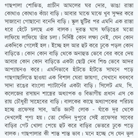
গাছপালা শোভিত, প্রাচীন আমলের ঘর দোর, ভাঙা রাস্তা
কোথাও কোথাও কাঁচা বাড়ি। আবার মাঝে মাঝে খুব সুন্দর করে
সাজানো গোছানো বনেদি বাড়ি। স্কুল ছুটির পর এমনি এক রাস্তা
ধরে হেঁটে চলছে এক বালক। দুরন্ত ঘাস ফড়িঙের মতো
লাফিয়ে লাফিয়ে তাঁর চলা। নির্দিষ্ট কোন লক্ষ্য নেই, যেন কোন
একদিকে গেলেই হল। ইচ্ছে হল আর হুট করে ঢুকে পড়ল কোন
বাড়িতে। কোন কোন বাড়ি থেকে অনাহুত ভেবে বের করে দেয়
আবার কোন কোন বাড়িতে একটা ছোট্ট দেব শিশু ভেবে আদর
আপ্যায়নও করে। এমনিভাবে হাঁটতে হাঁটতে সামনে পড়ে
গাছগাছালিতে ছাওয়া এক বিশাল ঘেরা জায়গা, সেখানে ধবধবে
সাদা রঙের বাংলো প্যাটার্নের একটা বাড়ি। সিলেট এম. সি.
কলেজের রসায়ন শাস্ত্রের অধ্যাপক ও বিভাগীয় প্রধান এস কে
রায় চৌধুরী সাহেবের বাড়ি। বালকের কাছে অধ্যাপকের পরিচয়
হচ্ছে প্রফেসর সাব, অতি জ্ঞানী লোক – যাঁকে দূর থেকে
দেখলেই পূণ্য হয়। তো সেদিন দুপুরে সেই প্রফেসর সাবের
বাড়ির গেট খোলা পেয়ে হুট করে বাড়ির ভেতরে ঢুকে পড়ে
বালক। গাছপালার কী শান্ত শান্ত ভাব। মনে হচ্ছে সে যেন ভুল