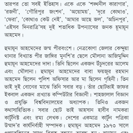
তারপর তো সবই ইতিহাস। একে একে ‘শঙ্খনীল কারাগার’,
‘রজনী’, ‘গৌরিপুর জংশন’, ‘অয়োময়’, ‘দূরে কোথাও’,
‘ফেরা’, ‘কোথাও কেউ নেই’, ‘আমার আছে জল’, ‘অচিনপুর’,
‘এইসব দিনরাত্রি’সহ দুই শতাধিক উপন্যাসের জনক হূমায়ূন
আহমেদ।
হুমায়ূন আহমেদের জন্ম পীরবংশে। নেত্রকোণা জেলার কেন্দুয়া
থানার বিখ্যাত পীর জাঙ্গির মুনশি’র ছেলে মৌলানা আজিমুদ্দিন
হুমায়ূন আহমেদের দাদা। তিনি ছিলেন একজন উঁচুদরের আলেম
এবং মৌলানা। হুমায়ূন আহমেদের বাবা ফয়জুর রহমান
আহমেদ ছিলেন পুলিশ অফিসার আর মা ছিলেন গৃহিনী। তিন
ভাই দুই বোনের মাঝে তিনি সবার বড়। তাঁর ছোটভাই জাফর
ইকবাল একজন প্রখ্যাত কম্পিউটার বিজ্ঞানী। শাহজালাল বিজ্ঞান
ও প্রযুক্তি বিশ্ববিদ্যালয়ের অধ্যাপক। তিনিও একজন
কথাসাহিত্যিক। সবার ছোট ভাই আহসান হাবীব নামকরা
কার্টুনিস্ট এবং রম্য লেখক। দেশের একমাত্র কার্টুন পত্রিকা
উন্মাদ’র কার্যনির্বাহী সম্পাদক। হুমায়ূন আহমেদ ১৯৭৩ সালে