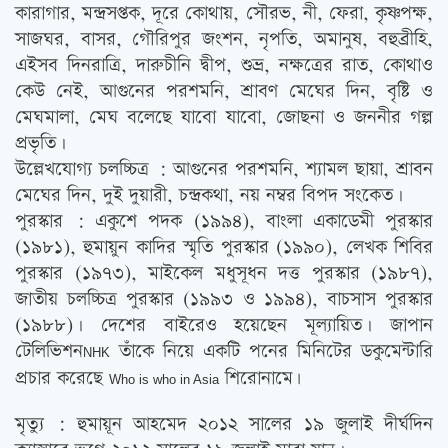
কারাগার, মন্দ্রসপ্তক, দূরে কোথায়, সৌরভ, নী, ফেরা, কৃষ্ণপক্ষ,
সাজঘর, বাসর, গৌরিপুর জংশন, নৃপতি, অমানুষ, বহুব্রীহি,
এইসব দিনরাত্রি, দারুচীনি দ্বীপ, শুভ্র, নক্ষত্রের রাত, কোথাও
কেউ নেই, আগুনের পরশমনি, শ্রাবণ মেঘের দিন, বৃষ্টি ও
মেঘমালা, মেঘ বলেছে যাবো যাবো, জোছনা ও জননীর গল্প
প্রভৃতি।
উল্লেখযোগ্য চলচ্চিত্র : আগুনের পরশমনি, শ্যামল ছায়া, শ্রাবন
মেঘের দিন, দুই দুয়ারী, চন্দ্রকথা, নয় নম্বর বিপদ সংকেত।
পুরস্কার : একুশে পদক (১৯৯৪), বাংলা একাডেমী পুরস্কার
(১৯৮১), হুমায়ুন কাদির স্মৃতি পুরস্কার (১৯৯০), লেখক শিবির
পুরস্কার (১৯৭৩), মাইকেল মধুসূধন দত্ত পুরস্কার (১৯৮৭),
জাতীয় চলচ্চিত্র পুরস্কার (১৯৯৩ ও ১৯৯৪), বাচসাস পুরস্কার
(১৯৮৮)। দেশের বাইরেও হয়েছেন মূল্যায়িত। জাপান
টেলিভিশন
তাঁকে নিয়ে একটি পনের মিনিটের ডকুমেন্টারি
NHK
প্রচার করেছে
শিরোনামে৷
Who is who in Asia
মৃত্যু : হুমায়ূন আহমেদ ২০১২ সালের ১৯ জুলাই দীর্ঘদিন