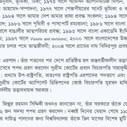
া অনুবাদ, ভূমিকা, টিকা; ১৯৭৩ সালে স্যামসন অ্যাগনিমটিজ মিল্ট
রুখ আহমেদ-সম্পাদনা; ১৯৭৭ সালে শেক্সপীয়রের সনেট ভূমিকা ও ক
; ১৯৮৪ সালে আমার দেশ আমার ভাষা প্রবন্ধ সংকলন; ১৯৮৪ সালে চা
নুবাদ; ১৯৮৬ সালে পৃথিবী ও পাসপোর্ট রম্যরচনা; ১৯৮৬ সালে বাংলা
লে বাঙালীর আত্মপরিচয় প্রবন্ধ; ১৯৯৩ সালে বাংলা একাডেমি ইংলি
লাম; ১৯৯৭ সালে
; ২০০০ সালে বাংলাদেশের উচ্চ
Visions and revisions
মার চলার পথে আত্মজীবনী; ২০০৪ সালে গ্রামের নাম খিদিরপুর প্রবন্
শাদ। তাঁর পতনের পর দেশে প্রতিষ্ঠিত হল অন্তবর্তীকালীন তত
বে শপথ গ্রহণ করলেন সুপ্রীম কোর্টের প্রধান বিচারপতি সাহাব
প্রথমে উপ-রাষ্ট্রপতি, অতঃপর রাষ্ট্রপতি এরশাদের পদত্যাগ এবং তাঁর
ুপ্রীম কোর্টের অ্যাপিলেট ডিভিশনের জ্যেষ্ঠ বিচারপতি মুহম্ম
্দলীয় তত্ত্বাবধায়ক সরকার।
 জিল্লুর রহমান সিদ্দিকী তখনও জানতেন না, তাঁর সরকারে তাঁকে য
ম ৬ জন সদস্য শপথ গ্রহণ করলেন। নব্বই দিনের মেয়াদ শেষে ১৯৯১ 
তীয় দায়িত্ব পালনের জন্য বিশ্ববিদ্যালয় তাঁকে তিন মাসের বিশেষ 