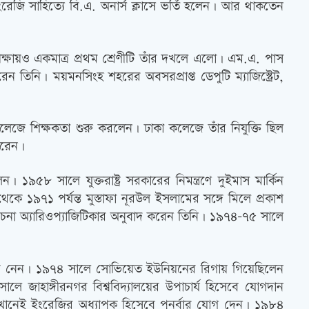
জি সাহিত্যে বি.এ. অনার্স ক্লাসে ভর্তি হলেন। আর থাকতেন
ক্ষায়ও একমাত্র প্রথম শ্রেণীটি তাঁর দখলে এলো। এম.এ. পাস
তিনি। ময়মনসিংহ শহরের অবসরপ্রাপ্ত ডেপুটি ম্যাজিস্ট্রেট,
েজে শিক্ষকতা শুরু করলেন। ঢাকা কলেজে তাঁর নিযুক্তি ছিল
করেন।
৯৫৮ সালে যুক্তরাষ্ট্র সরকারের নিমন্ত্রণে দুইমাস মার্কিন
থেকে ১৯৭১ পর্যন্ত মুস্তাফা নূরউল ইসলামের সঙ্গে মিলে প্রকাশ
্যরচনা অ্যারিওপ্যাজিটিকার অনুবাদ করেন তিনি। ১৯৭৪-৭৫ সালে
হয়ে অংশ নেন। ১৯৭৪ সালে সোভিয়েত ইউনিয়নের রিগায় গিয়েছিলেন
জাহাঙ্গীরনগর বিশ্ববিদ্যালয়ের উপাচার্য হিসেবে যোগদান
েখানেই ইংরেজির অধ্যাপক হিসেবে পুনর্বার যোগ দেন। ১৯৮৪