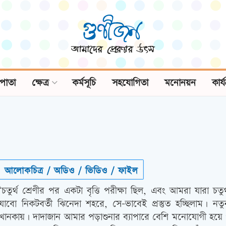
পাতা
ক্ষেত্র
কর্মসূচি
সহযোগিতা
মনোনয়ন
কার্
আলোকচিত্র / অডিও / ভিডিও / ফাইল
‘চতুর্থ শ্রেণীর পর একটা বৃত্তি পরীক্ষা ছিল, এবং আমরা যারা চতুর্
যাবো নিকটবর্তী ঝিনেদা শহরে, সে-ভাবেই প্রস্তুত হচ্ছিলাম। নতুন
খানকায়। দাদাজান আমার পড়াশুনার ব্যাপারে বেশি মনোযোগী হয়ে 