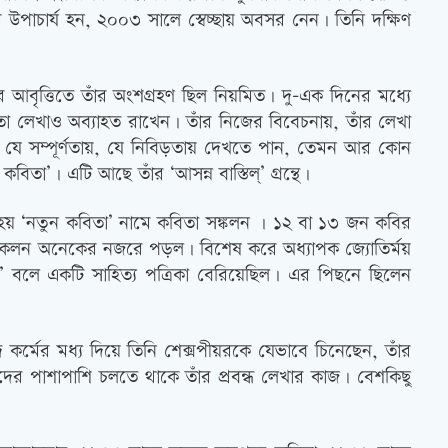
 উপাচার্য হন, ২০০৩ সালে স্বেচ্ছায় অবসর নেন। তিনি দক্ষিণ
র আবৃত্তিতে তাঁর অংশগ্রহণ ছিল নিয়মিত। দু-এক দিনের মধ্যে
তা লেখাও অব্যাহত রাখেন। তাঁর নিজের বিবেচনায়, তাঁর লেখা
কে যে সম্পূর্ণতায়, যে নিবিড়তায় দেখতে পান, তেমন আর কোন
া’। এটি আছে তাঁর ‘আসন্ন বাস্তিল্’ গ্রন্থে।
র হয় ‘নতুন কবিতা’ নামে কবিতা সঙ্কলন । ১২ বা ১৩ জন কবির
ে সংকলন অনেকের নজরে পড়ল। বিশেষ করে অধ্যাপক জ্যোতির্ময়
ি’ বলে একটি সাহিত্য পত্রিকা বেরিয়েছিল। এর পিছনে ছিলেন
র্মের মধ্য দিয়ে তিনি শেক্সপীয়রকে যেভাবে চিনেছেন, তাঁর
ের পাশাপাশি চলতে থাকে তাঁর প্রবন্ধ লেখার কাজ। বেশকিছু