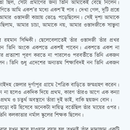
া ছিল, সেটা প্রমাণের জন্য তিনি আমাকেই বেছে নিলেন।
গণিতে আমি একশ’র মধ্যে একশ’ই পাব। দেখা গেল, দুটি প্রশ্নে
 আমার ওস্তাদজী কান্নায় ভেঙে পড়েছিলেন। সেই দৃশ্য আমাকে
লাম, আমার চাচা, আমাকে নয়, আমার ওস্তাদজীকে সান্ত্বনা
 রহমান সিদ্দিকী। ছেলেবেলাতেই তাঁর ওস্তাদজী তাঁর প্রখর
করেছিলেন তিনি অংকে একশতে একশই পাবেন। একশতে একশ না
জীর প্রত্যাশা পূরণ করতে না পারলেও পরবর্তীতে তিনি একজন
ছিলেন। তিনি শুধু এদেশের অন্যতম শিক্ষাবিদই নন তিনি একজন
নাইদহ জেলার দুর্গাপুর গ্রামে পৈত্রিক বাড়িতে জন্মগ্রহণ করেন।
তান না হলেও একদিক দিয়ে প্রথম, কারণ তাঁরও আগে এক কন্যা
প্রথম ও চতুর্থ অবস্থানে তাঁরা দুই ভাই, বাকি ছয়জন বোন।
র বড়ো বউ হিসেবে অনেকটা দায়িত্ব বর্তেছিল তাঁর মায়ের ওপর।
নি কলকাতার নর্মাল স্কুলের শিক্ষক ছিলেন।
 বাবার যখন স্কুলে যাওয়ার বয়স হল তখনই তাঁর দাদাজান একটি