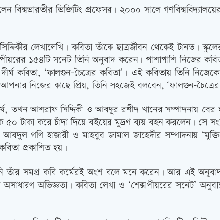
েন বিশ্বভারতীর ভিজিটিং প্রফেসর। ২০০০ সালে গণবিশ্ববিদ্যালয়ের
িদ্দিকীর লেখালেখি। কবিতা তাঁকে ছাত্রজীবন থেকেই টানত। স্কুলে
ক্সপীয়রের ১৫৪টি সনেট তিনি অনুবাদ করেন। পাশাপাশি নিজের কবি
ি দীর্ঘ কবিতা, ‘ফালগুন-চৈত্রের কবিতা’। এই কবিতায় তিনি নিজে
নার নিজের কাছে প্রিয়, তিনি সহজেই বলবেন, ‘ফালগুন-চৈত্রের কবিত
বর্ষে, তখন আশরাফ সিদ্দিকী ও আবদুর রশীদ খানের সম্পাদনায় বে
েকে ৫০ টাকা করে চাঁদা দিয়ে বইয়ের মুদ্রণ ব্যয় বহন করলেন। স
 আবদুল গণি হাজারী ও মাহবুব জামাল জাহেদীর সম্পাদনায় ‘মুক্ত
ু কবিতা প্রকাশিত হয়।
নি তাঁর সমগ্র কবি কর্মেরই অংশ বলে মনে করেন। আর এই অনুবাদ ক
 অসাধারণ অভিজ্ঞতা। কবিতা লেখা ও ‘শেক্সপীয়রের সনেট’ অনুবাদ