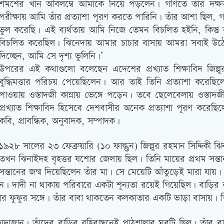
শমশের খান অবিলম্বে আমাকে নিয়ে পড়লেন। গণিতে তাঁর দক্ষত
পরীক্ষায় আমি তাঁর প্রত্যাশা পূরণ করতে পারিনি। তাঁর আশা ছিল, 
ভুল করেছি। এই ব্যর্থতায় আমি নিজে তেমন বিচলিত হইনি, কিন্তু
বিচলিত করেছিল। ঝিনেদায় আমার চাচার বাসায় আমরা সবাই উঠেছি
দিচ্ছেন, আমি সে দৃশ্য ভুলিনি।’
উপরের এই কথাগুলো বলেছেন এদেশের প্রখ্যাত শিক্ষাবিদ জিল্লুর
বুদ্ধিমত্তার পরিচয় পেয়েছিলেন। আর তাই তিনি প্রত্যাশা 
পাওয়ায় ওস্তাদজী কান্নায় ভেঙ্গে পড়েন। তবে ছেলেবেলায় ওস্তাদ
প্রখ্যাত শিক্ষাবিদ হিসেবে দেশবাসীর অনেক প্রত্যাশা পূরণ করে
কবি, প্রাবন্ধিক, অনুবাদক, সম্পাদক।
১৯২৮ সালের ২৩ ফেব্রুয়ারি (১০ ফাল্গুন) জিল্লুর রহমান সিদ্দিকী ঝি
তখন ঝিনাইদহ বৃহত্তর যশোর জেলায় ছিল। তিনি মায়ের প্রথম সন্
সন্তানের জন্ম দিয়েছিলেন তাঁর মা। সে মেয়েটি আঁতুড়েই মারা যায়। 
দাজান। দাদী না থাকায় পরিবারে একটা শূন্যতা রয়েই গিয়েছিল। বাড়ি
ঁর ফুফুর সঙ্গে। তাঁর বাবা থাকতেন কলকাতার একটি ভাড়া বাসায়। তি
র দাদাজান। তাঁদের বাড়ির বহিরাঙ্গনেই পাঠশালার ঘরটি ছিল। তাঁর