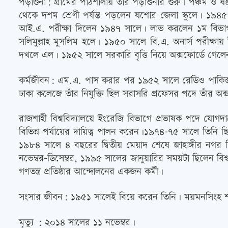
পড়াশুনা: গ্রামের পাঠশালায় তাঁর পড়াশুনার শুরু। পঞ্চম ও ষষ্
থেকে দশম শ্রেণী পর্যন্ত পড়লেন যশোর জেলা স্কুলে। ১৯৪৫ স
আই.এ. পরীক্ষা দিলেন ১৯৪৭ সালে। লাভ করলেন ১ম বিভাগ। 
সলিমুল্লাহ মুসলিম হলে। ১৯৫০ সালে বি.এ. অনার্স পরীক্ষায়
দখলে এল। ১৯৫২ সালে সরকারি বৃত্তি নিয়ে অক্সফোর্ডে গেলে
কর্মজীবন: এম.এ. পাস করার পর ১৯৫২ সালে রেডিও পাকিস্তা
ঢাকা কলেজে তাঁর নিযুক্তি ছিল সরাসরি প্রফেসর পদে তাঁর অক
রাজশাহী বিশ্ববিদ্যালয়ে ইংরেজি বিভাগে প্রভাষক পদে যোগদ
বিভিন্ন পর্যায়ের দায়িত্ব পালন করেন।১৯৭৪-৭৫ সালে তিনি ছি
১৯৮৪ সালে ৪ বছরের দ্বিতীয় মেয়াদ শেষে জাহাঙ্গীর নগর 
নভেম্বর-ডিসেম্বর, ১৯৯৫ সালের জানুয়ারির সময়টা ছিলেন বিশ
গণতন্ত্র প্রতিষ্ঠার আন্দোলনের একজন কর্মী।
সংসার জীবন: ১৯৫১ সালেই বিয়ে করেন তিনি। ময়মনসিংহ শহরে
মৃত্যু : ২০১৪ সালের ১১ নভেম্বর।