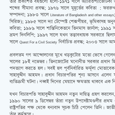
তাঁর প্রকাশিত বইগুলো হলো-১৯৭১ সালে অ্যারিওপ্যাজেটিক
শব্দের সীমানা প্রবন্ধ; ১৯৭৬ সালে মুহূর্তের কবিতা : ফর
সম্পাদনা; ১৯৮৩ সালে
Literature of Bangladesh and other essays
সিরিজ); ১৯৮৫ সালে দ্যা টেম্পেস্ট শেক্সপীয়র, ভূমিকাসহ অ
কবিতা; ১৯৮৯ সালে শান্তিনিকেতনে তিনমাস জার্নাল; ১৯৯১ সা
ভ্রমণ দিনলিপি; ১৯৯৭ সালে যখন তত্ত্বাবধায়ক সরকারে ছি
সালে
নির্বাচিত প্রবন্ধ; ২০০৩ সালে আ
Quest For a Civil Society
প্রবলতম গণ আন্দোলনের মুখে খড়কুটোর মতো ভেসে গেলেন এর
সালের ১৮ই নভেম্বর। তিনজোটের মনোনীত সরকার প্রধান হিসে
পদত্যাগ করতে হল। সবই হল পূর্বনির্ধারিত ফর্মূলা মোতাবেক: 
সাহাবুদ্দীন আহমদ। প্রধান বিচারপতির শূন্য আসনে এলেন স
ব্যতিক্রমী ঘটনা। নব্বই দিনের মেয়াদে ক্ষমতায় থাকবে এক নির
যখন বিচারপতি সাহাবুদ্দীন আহমদ নতুন দায়িত্ব গ্রহণ করলেন,
১৯৯০ সালের ৯ ডিসেম্বর তাঁরা নতুন উপদেষ্টামণ্ডলীর প্রথ
রাষ্ট্রপতির পক্ষ থেকে ধন্যবাদ সূচক চিঠি পেলেন তিনি। জা
তাঁর কর্মস্থলে।