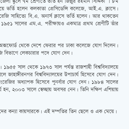
লা স্কুলে ৭ম শ্রেণীতে ভর্তি হন জিল্লুর রহমান সিদ্দিকী । ৮ম
েয়ে ভর্তি হলেন কলকাতা প্রেসিডেন্সি কলেজে, আই.এ. ক্লাসে।
ি সাহিত্যে বি.এ. অনার্স ক্লাসে ভর্তি হলেন। আর থাকতেন
 ১৯৫১ সালের এম.এ. পরীক্ষায়ও একমাত্র প্রথম শ্রেণীটি তাঁর
। অক্সফোর্ড থেকে দেশে ফেরার পর ঢাকা কলেজে যোগ দিলেন।
ংরেজি বিভাগে লেকচারার পদে যোগ দেন।
 ১৯৫৫ সাল থেকে ১৯৭৩ সাল পর্যন্ত রাজশাহী বিশ্ববিদ্যালয়ে
লে জাহাঙ্গীরনগর বিশ্ববিদ্যালয়ের উপাচার্য হিসেবে যোগ দেন।
 ইংরেজির অধ্যাপক হিসেবে পুনর্বার যোগ দেন। ১৯৮৪ সালের
্য হন, ২০০৩ সালে স্বেচ্ছায় অবসর নেন। তিনি দক্ষিণ এশিয়ায়
জিদের কন্যা কায়সারকে। এই দম্পতির তিন ছেলে ও এক মেয়ে।