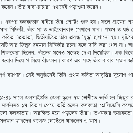
া করেন। তাঁর বাবা-চাচারা এখানেই পড়াশুনা করেন।
ন। এরপর কলকাতার বাইরে তাঁর পোষ্টিং শুরু হয়। ফলে গ্রামের 
রহমান সিদ্দিকী, তাঁর মা ও ভাইবোনরাও সেখানে যান। পঞ্চম ও ষষ্ঠ 
র কবিতা ‘প্রভাত’, দ্বিতীয়টিতে তাঁর প্রবন্ধ ‘যুদ্ধ’ ছাপানো হয়। দ
 সেটি আর জিল্লুর রহমান সিদ্দিকীর রচনা বলে দাবি করা গেল না।
যে শিক্ষকেরা ছিলেন, তাঁদের মনেও সন্দেহ দেখা দিয়েছিল। এক বি
সূচক জবাব দিয়ে পালিয়ে বাঁচলেন। কারণ এর সঙ্গে তাঁর বাবার সম্মান
মকপূর্ণ ব্যাপার। সেই অনুষ্ঠানেই তিনি প্রথম কবিতা আবৃত্তির সুয
 সালে জলপাইগুড়ি জেলা স্কুলে ৭ম শ্রেণীতে ভর্তি হন জিল্লুর রহ
স্টার মার্কসসহ ১ম বিভাগ পেয়ে ভর্তি হলেন কলকাতা প্রেসিডেন্স
া হলো কলকাতায়। অরক্ষিত হয়ে পড়লেন তাঁরা। তখনকার ভয়াবহতা 
র মুসলমান ছাত্রদের কলেজ হোস্টেলে থাকলেন ৩ মাস।