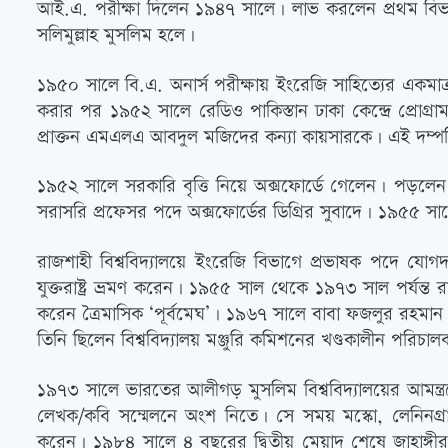
আই.এ. পরীক্ষা দিলেন ১৯৪৭ সালে। লাভ করলেন প্রথম বিভাগ
সলিমুল্লাহ মুসলিম হলে।
১৯৫০ সালে বি.এ. অনার্স পরীক্ষায় ইংরেজি সাহিত্যের একমা
করার পর ১৯৫২ সালে রেডিও পাকিস্তান ঢাকা কেন্দ্রে প্রোগ
প্রাক্তন এমএলএ আবদুল মজিদের কন্যা কায়সারকে। এই দম্
১৯৫২ সালে সরকারি বৃত্তি নিয়ে অক্সফোর্ডে গেলেন। পড়লেন
সরাসরি প্রফেসর পদে অক্সফোর্ডের ডিগ্রির সুবাদে। ১৯৫৫ সা
রাজশাহী বিশ্ববিদ্যালয়ে ইংরেজি বিভাগে প্রভাষক পদে যোগদা
যুক্তরাষ্ট্র ভ্রমণ করেন। ১৯৫৫ সাল থেকে ১৯৭৩ সাল পর্যন্ত র
করেন ত্রৈমাসিক ‘পূর্বমেঘ’। ১৯৬৭ সালে বাবা ফজলুর রহমান স
তিনি ছিলেন বিশ্ববিদ্যালয় মঞ্জুরি কমিশনের খণ্ডকালীন পরিচা
১৯৭৩ সালে ভারতের আলীগড় মুসলিম বিশ্ববিদ্যালয়ের আমন্ত্রণ
লেখক/কবি সম্মেলনে অংশ নিতে। সে সময় মস্কো, লেনিনগ্র
করেন। ১৯৮৪ সালে ৪ বছরের দ্বিতীয় মেয়াদ শেষে জাহাঙ্গী