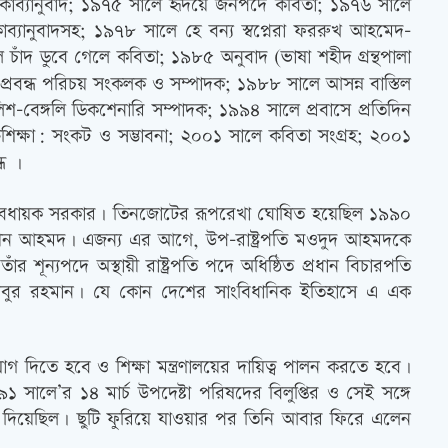
ন, কাব্যানুবাদ; ১৯৭৫ সালে হৃদয়ে জনপদে কবিতা; ১৯৭৬ সালে
াব্যানুবাদসহ; ১৯৭৮ সালে হে বন্য স্বপ্নেরা ফররুখ আহমেদ-
ঁদ ডুবে গেলে কবিতা; ১৯৮৫ অনুবাদ (ভাষা শহীদ গ্রন্থপালা
 প্রবন্ধ পরিচয় সংকলক ও সম্পাদক; ১৯৮৮ সালে আসন্ন বাস্তিল
শ-বেঙ্গলি ডিকশেনারি সম্পাদক; ১৯৯৪ সালে প্রবাসে প্রতিদিন
শিক্ষা: সংকট ও সম্ভাবনা; ২০০১ সালে কবিতা সংগ্রহ; ২০০১
ধ ।
্ত্বাবধায়ক সরকার। তিনজোটের রূপরেখা ঘোষিত হয়েছিল ১৯৯০
ুদ্দীন আহমদ। এজন্য এর আগে, উপ-রাষ্ট্রপতি মওদুদ আহমদকে
 শূন্যপদে অস্থায়ী রাষ্ট্রপতি পদে অধিষ্ঠিত প্রধান বিচারপতি
দ হাবিবুর রহমান। যে কোন দেশের সাংবিধানিক ইতিহাসে এ এক
োগ দিতে হবে ও শিক্ষা মন্ত্রণালয়ের দায়িত্ব পালন করতে হবে।
সালে’র ১৪ মার্চ উপদেষ্টা পরিষদের বিলুপ্তির ও সেই সঙ্গে
ছুটি দিয়েছিল। ছুটি ফুরিয়ে যাওয়ার পর তিনি আবার ফিরে এলেন