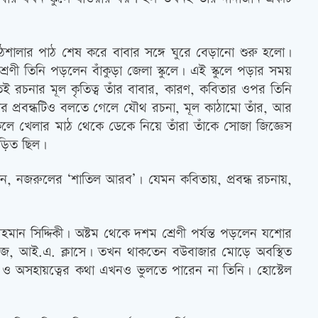
পাঠশালার পাঠ শেষ করে বাবার সঙ্গে ঘুরে বেড়ানো শুরু হলো।
শ্রেণী তিনি পড়লেন বাঁকুড়া জেলা স্কুলে। এই স্কুলে পড়ার সময়
ুটিতেই রচনার মূল কৃতিত্ব তাঁর বাবার, কারণ, কবিতার ওপর তিনি
 আর প্রবন্ধটিও বলতে গেলে যৌথ রচনা, মূল কাঠামো তাঁর, আর
কেলে খেলার মাঠ থেকে ডেকে নিয়ে তাঁরা তাঁকে সোজা জিজ্ঞেস
 জড়িত ছিল।
োগ পান, নজরুলের ‘শাতিল আরব’। যেমন কবিতায়, প্রবন্ধ রচনায়,
মান সিদ্দিকী। অষ্টম থেকে দশম শ্রেণী পর্যন্ত পড়লেন যশোর
ি কলেজে, আই.এ. ক্লাসে। তখন থাকতেন বউবাজার মোড়ে অবস্থিত
ও অসহায়ত্বের কথা এখনও ভুলতে পারেন না তিনি। হোস্টেল