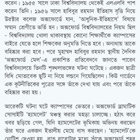
করেন। ১৯৫৫ সালে ঢাকা বিশ্ববিদ্যালয় থেকেই এলএলবি পাশ
করেন তিনি। ১৯৫৬ সালে হাবিবুর রহমান ইতিহাস বৃত্তি নিয়ে
উরস্টার কলেজ অক্সফোর্ডে যান, ‘আধুনিক-ইতিহাসে’ বিষয়ে
সম্মান শ্রেণীতে ভর্তি হন। অক্সফোর্ড বিশ্ববিদ্যালয়ের নিয়ম ছিল
– বিশ্ববিদ্যালয় খোলা থাকাবস্থায় কোনো শিক্ষার্থীকে ক্যাম্পাসের
বাইরে যেতে হলে শিক্ষকের অনুমতি নিতে হবে। অন্যথায় তাকে
বহিষ্কার করা হবে। পরে মুহাম্মদ হাবিবুর রহমান স্থানীয় দৈনিক
‘অক্সফোর্ড মেল’-এ প্রকাশিত প্রতিবেদনে জানতে পারেন
বিশ্ববিদ্যালয়ে তিনটি শৃঙ্খলাভঙ্গের ঘটনা ঘটেছে। একজন ছাত্রী
বিধি মোতাবেক ছুটি না নিয়ে লন্ডনে গিয়েছিলেন। কিউ গার্ডেনে
এক কূটনীতিকের পুত্রের সঙ্গে তাঁকে দেখা যায় এবং পরে তাঁকে
বহিষ্কার করা হয়।
আরেকটি ঘটনা ঘটে ক্যাম্পাসের ভেতরে। অক্সফোর্ড ড্রামাটিক
সোসাইটি ‘হ্যামলেট’ মঞ্চস্থ করার মহড়া চালাচ্ছে। হঠাত্‍ করে
খবর ছড়িয়ে গেল, যিনি হ্যামলেটের ভূমিকায় অভিনয় করছেন
তাঁর ঘরে একজন ইতালীয় মেয়ে বাস করছেন। ‘হ্যামলেট’কে
নোটিশ দেওয়া হয়, রাত বারোটার মধ্যে তাঁকে অক্সফোর্ড শহর