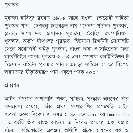
পুরস্কার
মুহাম্মদ হাবিবুর রহমান ১৯৮৪ সালে বাংলা একাডেমী সাহিত্য
পুরস্কার পান। দেশবন্ধু চিত্তরঞ্জন দাস গবেষণা পরিষদ পুরস্কার,
১৯৯৬ সালে দক্ষ প্রশাসক পুরস্কার, ইব্রাহিম মেমোরিয়াল
পুরস্কার, অতীশ দীপংকর পুরস্কার, হিউম্যান ডিগনিটি সোসাইটি
থেকে সরোজিনী নাইডু পুরস্কার, বাংলা ভাষা ও সাহিত্যের জন্য
মার্কেন্টাইল ব্যাংক পুরস্কার-২০০৫ এবং স্পেশাল কনট্রিবিউশন টু
হিউম্যান রাইটস পুরস্কার পান। এছাড়া সাহিত্য ক্ষেত্রে বিশেষ
অবদানের স্বীকৃতিস্বরূপ পান একুশে পদক-২০০৭।
প্রকাশনা
আইন বিষয়ের পাশাপাশি শিক্ষা, সাহিত্য, সংস্কৃতি অঙ্গনেও তাঁর
পদচারণা রয়েছে। তাঁর প্রথম লেখালেখির হাতেখড়ি আইন
ব্যবসা শুরুর দিকে। এ সময়
এর
Glanville Williams
Learning the
বইটি তাঁর হাতে আসে। এ নিয়েও রয়েছে এক মজার
Law
ঘটনা। হাইকোর্টের একজন আর্দালি তাঁকে আইনের বই ও