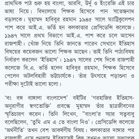
প্রাথমিক পাঠ শুরু হয় বাংলা, আরবি, উর্দু ও ইংরেজি এই চার
ভাষা নিয়ে। বিদ্যালয়ে শিক্ষক হিসেবে পান সতেন্দ্রনাথ
বড়ালকে। মুহাম্মদ হাবিবুর রহমান ১৯৪৫ সালে ম্যাট্রিকুলেশন
পাশ করে আই.এ. ভর্তি হন কলকাতার প্রেসিডেন্সি কলেজে।
১৯৪৭ সালে প্রথম বিভাগে আই.এ. পাশ করে চলে আসেন
রাজশাহী। খোঁজ নিয়ে তিনি জানতে পারেন সেখানে ইতিহাস
বিষয়ের কয়েকজন ভালো শিক্ষক আছেন। তাই তিনি পাঠ্যবিষয়
নির্ধারণ করলেন ‘ইতিহাস’। ১৯৪৭ সালের শেষ দিকে রাজশাহী
কলেজে বি.এ. ভর্তি হলেন হাবিবুর রহমান, শিক্ষক হিসেবে
পেলেন অটলবিহারী ভট্টাচার্যকে। তাঁর উত্‍সাহে পড়াশুনা ও
পরীক্ষা দুটোই ভালো হলো।
‘বং বঙ্গ বাঙ্গালা বাংলাদেশ’ বইটির ‘গরহাজির ইতিহাস-
অনুরাগীর স্বগতোক্তি’ প্রবন্ধে মুহাম্মদ তাঁর ছাত্রজীবনের
স্মৃতিচারণ করেন। তিনি লিখেন, ”বাংলা’র স্যার সতুবাবু
বলেছিলেন, ‘তুমি এম এ তে বাংলা নিও’। প্রেসিডেন্সি কলেজে
‘অর্থনীতি’ তখন বেশ আকর্ষণীয় বিষয়। কলকাতার দাঙ্গার পর
রাজশাহী এসে শুনলাম ইতিহাসেই কিছু তখনও ভালো অধ্যাপক