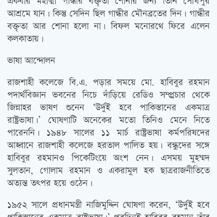
একবার মহাত্মা গান্ধীর বক্তৃতা শোনার জন্য তিনি সৌধপুর
আশ্রমে যান। কিন্তু সেদিন ছিল গান্ধীর মৌনব্রতের দিন। গান্ধীর
বক্তৃতা আর শোনা হলো না। বিফল মনোরথে ফিরে এলেন
কলকাতায়।
ভাষা আন্দোলন
রাজশাহী কলেজে বি.এ. পড়ার সময়ে মো. হাবিবুর রহমান
পদার্থবিজ্ঞান ভবনের নিচে দাঁড়িয়ে রেডিও সম্প্র্রচার থেকে
জিন্নাহর ভাষণ শুনেন ‘উর্দুই হবে পাকিস্তানের একমাত্র
রাষ্ট্রভাষা।’ ঘোষণাটি অনেকের মতো তিনিও মেনে নিতে
পারেননি। ১৯৪৮ সালের ১১ মার্চ রাষ্ট্রভাষা কর্মপরিষদের
আহ্বানে রাজশাহী কলেজে হরতাল পালিত হয়। বন্ধুদের সঙ্গে
হাবিবুর রহমানও পিকেটিংয়ে অংশ নেন। এসময় মুহম্মদ
সুলতান, গোলাম রহমান ও একরামুল হক ছাত্ররাজনীতিতে
অত্যন্ত তত্‍পর হয়ে ওঠেন।
১৯৫২ সালে প্রধানমন্ত্রী নাজিমুদ্দিন ঘোষণা করেন, ‘উর্দুই হবে