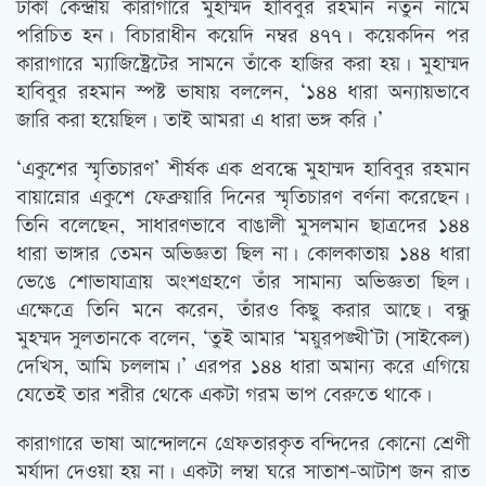
ঢাকা কেন্দ্রীয় কারাগারে মুহাম্মদ হাবিবুর রহমান নতুন নামে
পরিচিত হন। বিচারাধীন কয়েদি নম্বর ৪৭৭। কয়েকদিন পর
কারাগারে ম্যাজিষ্ট্রেটের সামনে তাঁকে হাজির করা হয়। মুহাম্মদ
হাবিবুর রহমান স্পষ্ট ভাষায় বললেন, ‘১৪৪ ধারা অন্যায়ভাবে
জারি করা হয়েছিল। তাই আমরা এ ধারা ভঙ্গ করি।’
‘একুশের স্মৃতিচারণ’ শীর্ষক এক প্রবন্ধে মুহাম্মদ হাবিবুর রহমান
বায়ান্নোর একুশে ফেব্রুয়ারি দিনের স্মৃতিচারণ বর্ণনা করেছেন।
তিনি বলেছেন, সাধারণভাবে বাঙালী মুসলমান ছাত্রদের ১৪৪
ধারা ভাঙ্গার তেমন অভিজ্ঞতা ছিল না। কোলকাতায় ১৪৪ ধারা
ভেঙে শোভাযাত্রায় অংশগ্রহণে তাঁর সামান্য অভিজ্ঞতা ছিল।
এক্ষেত্রে তিনি মনে করেন, তাঁরও কিছু করার আছে। বন্ধু
মুহম্মদ সুলতানকে বলেন, ‘তুই আমার ‘ময়ুরপঙ্খী’টা (সাইকেল)
দেখিস, আমি চললাম।’ এরপর ১৪৪ ধারা অমান্য করে এগিয়ে
যেতেই তার শরীর থেকে একটা গরম ভাপ বেরুতে থাকে।
কারাগারে ভাষা আন্দোলনে গ্রেফতারকৃত বন্দিদের কোনো শ্রেণী
মর্যাদা দেওয়া হয় না। একটা লম্বা ঘরে সাতাশ-আটাশ জন রাত