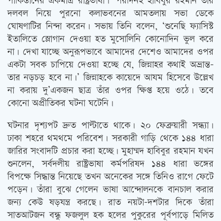
পাকিস্তানের একমাত্র রাষ্ট্রভাষা।’ পরদিনই হাবিবুর রহমান তাঁর
দলবল নিয়ে পুরনো কলাভবনের আমতলায় সভা ডেকে
ঘোষণাটির নিন্দা করেন। সভায় তিনি বলেন, ‘শুনেছি ফ্যাসিস্ট
ইতালিতে স্লোগান দেওয়া হত মুসোলিনি কোনোদিন ভুল করে
না। দেখা যাচ্ছে অনুরূপভাবে আমাদের দেশেও আমাদের ওপর
একটা সবক চাপিয়ে দেওয়া হচ্ছে যে, জিন্নাহর কথাই অভ্রান্ত-
তার নড়চড় হবে না।’ জিন্নাহকে কায়েদে আযম হিসেবে উল্লেখ
না করায় দু’একজন ছাত্র তাঁর ওপর ক্ষিপ্ত হয়ে ওঠে। তবে
কোনো অপ্রীতিকর ঘটনা ঘটেনি।
ঘটনার দৃশ্যপট দ্রুত পাল্টাতে থাকে। ২০ ফেব্রুয়ারী সন্ধ্যা।
ঢাকা শহরে থমথমে পরিবেশ। সরকারী গাড়ি থেকে ১৪৪ ধারা
জারির সংবাদটি প্রচার করা হচ্ছে। মুহাম্মদ হাবিবুর রহমান যখন
শুনলেন, সর্বদলীয় রাষ্ট্রভাষা কর্মপরিষদ ১৪৪ ধারা ভঙ্গের
বিপক্ষে সিদ্ধান্ত নিয়েছে তখন অনেকের সঙ্গে তিনিও রাগে ফেটে
পড়েন। তাঁরা বুঝে গেলেন ভাষা আন্দোলনকে বানচাল করার
জন্য কেউ ষড়যন্ত্র করছে। রাত নয়টা-দশটার দিকে তাঁরা
সাতআটজন বন্ধু ফজলুল হক হলের পুকুরের পূর্বপাড়ে মিলিত