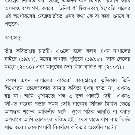
ব্যবহার নিশ্চিত করা হচ্ছে, ততদিন বাংলাভাষার সংগ্রাম আমি
অসমাপ্ত বলে গণ্য করবো। উনিশ শ’ ছিয়ানব্বই ইংরেজি সালের
এই অগৌরবের ফেব্রুয়ারীতে এসব কথা কে বা কারা শুনবে বা
পড়বে?’
কাব্যগ্রন্থ
তাঁর কবিতাগ্রন্থ চারটি। এগুলো হলো কলম এখন নাগালের
বাইরে (১৯৯৭), মনের আগাছা পুড়িয়ে (১৯৯৮), সাফ দেলের
মহড়া (২০০৪) এবং মানুষের জন্য খাঁচা বানিও না (২০০৭)।
‘কলম এখন নাগালের বাইরে’ কাব্যগ্রন্থের ভূমিকায় তিনি
লিখেছেন ‘ছেলেবেলায় আমার কবিতা মুখস্থ হতো না, এখনও
হয় না। আমি খুশিমতো শব্দ ও ছন্দ পালটে দেই। এখনও
লিখিত বক্তব্য পড়ার সময় দেখি বাক্যের সিজিল মিছিল ভেঙে
আগন্তুক শব্দের আবির্ভাব ঘটে। স্কুলে সঠিক আবৃত্তি না করার
অপরাধে আমি বেত্রদণ্ডে দণ্ডিত হই। বেত্রাঘাতে বাম বাহু স্ফিতি
লাভ করে। কেন্দ্রাপসারী বিকর্ষণে কবিতার অন্তর্ধান ঘটে।’