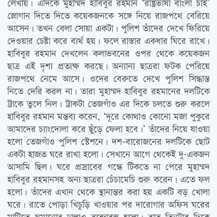
লেখায়। এদিকে মুহাম্মদ হাবিবুর রহমান ‘রাষ্ট্রভাষা বাংলা চাই’
স্লোগান দিতে দিতে কয়েকজনকে সঙ্গে নিয়ে রাজপথে বেরিয়ে
আসেন। তখন বেলা সোয়া একটা। পুলিশ তাঁদের দেখে ফিরিয়ে
দেওয়ার চেষ্টা করে ব্যর্থ হয়। ফলে রাস্তার একধার ঘিরে রাখে।
হাবিবুর রহমান দেখলেন কলাভবনের ওপর থেকে কয়েকজন
ছাত্র এই দৃশ্য প্রত্যক্ষ করছে। অন্যান্য ছাত্ররা ফটক পেরিয়ে
রাজপথে নেমে আসে। ওদের বেরুতে দেখে পুলিশ সিদ্ধান্ত
নিতে দেরি করল না। তারা মুহাম্মদ হাবিবুর রহমানের দলটিকে
ট্রাকে তুলে নিল। ট্রাকটা তেজগাঁও এর দিকে চলতে শুরু করলে
হাবিবুর রহমান মন্তব্য করেন, ‘দূরে কোথাও কোনো মজা পুকুরে
আমাদের চ্যাংদোলা করে ছুঁড়ে ফেলা হবে।’ তাঁদের নিয়ে যাওয়া
হলো তেজগাঁও পুলিশ স্টেশনে। দশ-বারোজনের দলটিকে ছোট
একটা হাজত ঘরে রাখা হলো। সেখানে আগে থেকেই দু-একজন
আসামি ছিল। ঘরে প্রস্রাবের গন্ধে টিকতে না পেরে মুহাম্মদ
হাবিবুর রহমানসহ অন্য ছাত্ররা চেঁচামেচি শুরু করেন। এতে ফল
হলো। তাঁদের এখান থেকে স্থানান্তর করা হয় একটি বড় খোলা
ঘরে। রাতে পোড়া খিচুড়ি খাওয়ার পর দারোগার অফিস ঘরের