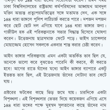
শামসুল হক ১৪৪ ধারা ভঙ্গের বিরোধিতা করেন। এমন সময়
ঢাকা বিশ্ববিদ্যালয়ের রাষ্ট্রভাষা কর্মপরিষদের আহ্বায়খ আবদুল
মতিন অত্যন্ত প্রত্যুপন্নমতিত্বের সঙ্গে মতামত দেন, এক সঙ্গে
১৪৪ ধারা ভাঙ্গলে পুলিশ লাঠিচার্জ করতে পারে। দশজন দশজন
করে ছোট ছোট দল এগিয়ে যাবে ১৪৪ ধারা ভাঙ্গার জন্য।
গাজীউল হক এই পরিকল্পনাকে সভার সিদ্ধান্ত হিসেবে ঘোষণা
করেন। উত্তেজনায় ছাত্রসমাজ ফেটে পড়ে। ভাইস চ্যান্সেলার
মোয়াজ্জেম হোসেন সকলকে একবার শান্ত করার চেষ্টা করেন।
আইন ভাঙ্গার পরিকল্পনায় এমন একটা অতর্কিত ভাব ছিল যে,
অনেকে ভালো করে বুঝতেও পারেনি কী করবে, কী করতে
হবে! আগের রাতে যাঁদের মধ্যে আইন ভাঙ্গার ব্যাপারে একটু
ইতস্তত ভাব ছিল, এই উত্তেজনায় তাঁদের দোটানা ভাব কেটে
যায়।
প্রক্টরের ফটকের কাছে ভিড় জমে যায়। চারদিকে একটা
বিশৃঙ্খলা। এই বিশৃঙ্খলার ভেতর দিয়ে কয়েকজন এগিয়ে এসে
১৪৪ ধারা ভঙ্গের পক্ষে মুহম্মদ সুলতানের কাছে তাঁদের নাম