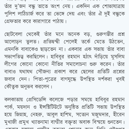
তাঁর দু’জন বন্ধু তাতে অংশ নেয়। একদিন এক শোভাযাত্রায়
পুলিশ লাঠিচার্জ করে তা ভেঙ্গে দেয় এবং তাঁর ঐ দুই বন্ধুকে
গ্রেফতার করে কারাগারে পাঠায়।
ছোটবেলা থেকেই তাঁর মনে অনেক বড়, গুরুগম্ভীর প্রশ্ন
আলোড়ন তুলত। প্রতিদ্বন্দ্বী পেলেই তর্কে মেতে উঠতেন,
এমনকি বাবাকেও ছাড়তেন না। একবার এক সভায় তাঁর বাবা
সভাপতিত্ব করছিলেন। হাবিবুর রহমান হঠাত্‍ দাঁড়িয়ে মুসলিম
লীগের কোনো কোনো নীতির সমালোচনা শুরু করেন। তাঁর
বাবাও যথাযথ সৌজন্য প্রকাশ করে ছেলের প্রতিটি প্রশ্নের
জবাব দেন। পিতা-পুত্রের বাগযুদ্ধে উপস্থিত দর্শকরা খুবই
কৌতুক অনুভব করলেন।
কলকাতায় প্রেসিডেন্সি কলেজে পড়ার সময়ে হাবিবুর রহমান
পার্ক, ময়দান ও ইন্সস্টিটিউটে অনুষ্ঠিত প্রতিটি সভায় উপস্থিত
হয়ে জিন্নাহ, নেহরু, আবুল হাশিম, সত্যেন মজুমদার, হীরেন
মুখাজী প্রমুখ খ্যাতনামা বাগ্মীর বক্তৃতা অবাক বিস্ময়ে শুনতেন।