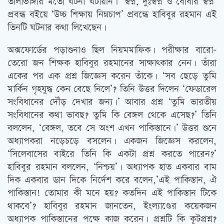
তালাভাঙ্গার মতো ঘটনা ঘটায়নি। ‘স্বপ্ন, দুঃস্বপ্ন ও বোবার স্বপ্ন’
প্রবন্ধ বইয়ে ‘উচ্চ শিক্ষায় নিম্নচাপ’ প্রবন্ধে হাবিবুর রহমান এই
তিনটি ঘটনার কথা লিখেছেন।
অক্সফোর্ডের পড়াশুনাও ছিল নিয়মমাফিক। পরীক্ষার বারো-
তেরো জন শিক্ষক হাবিবুর রহমানের সাক্ষাত্‍কার নেন। তাঁরা
একের পর এক প্রশ্ন জিজ্ঞেস করেন তাঁকে। ‘সব ছেড়ে তুমি
মার্কিন গৃহযুদ্ধ কেন বেছে নিলে’? তিনি উত্তর দিলেন ‘ফেডারেল
সংবিধানের দৌঁড় দেখার জন্য।’ আবার প্রশ্ন ‘তুমি ভারতীয়
সংবিধানের কথা ভাবছ? তুমি কি বেঙ্গল থেকে এসেছ?’ তিনি
বললেন, ‘বেঙ্গল, তবে সে অংশ এখন পাকিস্তানে।’ উত্তর শুনে
অধ্যাপকরা নড়েচড়ে বসলেন। একজন জিজ্ঞেস করলেন,
‘সিলেবাসের বাইরে তিনি কি একটা প্রশ্ন করতে পারেন?’
হাবিবুর রহমান বললেন, ‘নিশ্চয়’। অধ্যাপক হাত একবার বাম
দিক একবার ডান দিকে নির্দেশ করে বলেন,’এই পাকিস্তান, ঐ
পাকিস্তান! তোমার কী মনে হয়? কতদিন এই পাকিস্তান টিকে
থাকবে’? হাবিবুর রহমান জানতেন, ইংল্যাণ্ডের কয়েকজন
অধ্যাপক পাকিস্তানের পক্ষে কাজ করেন। প্রশ্নটি কি কূটপ্রশ্ন?