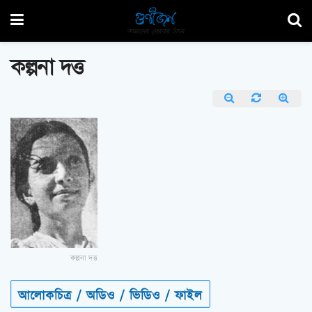
কল্পনা দত্ত
কল্পনা দত্ত
আলোকচিত্র / অডিও / ভিডিও / ফাইল