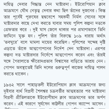
দায়িত্ব দেবার সিদ্ধান্ত নেন মাস্টারদা। ইউরোপিয়ান ক্লাব
আক্রমণে যৌথ নেতৃত্ব দেবার কথা ছিল তাঁদের দুজনের। কিন্তু
তার পূর্বেই পুরুষের ছদ্মবেশে সহকর্মী নির্মল সেনের সঙ্গে
মাস্টারদার কাছে দেখা করতে যাবার সময় পুলিশ কল্পনা দত্তকে
গ্রেফতার করে । দুই মাস জেলে থাকার পর প্রমাণাভাবে তিনি
জামিনে মুক্ত হন। পুলিশ তাঁর বিরুদ্ধে ১০৯ ধারায় অর্থাৎ
‘ভবঘুরে’ বলে মামলা দায়ের করেছিল। পুলিশের সন্দেহ দৃষ্টি
এড়াতে তাঁকে আত্মগোপনের নির্দেশ দেন মাস্টারদা। এরপর
কল্পনা দত্ত মাস্টারদার নির্দেশে আত্মগোপন করেন এবং তাঁরই
সঙ্গে গৈরালাতে ক্ষীরোদপ্রভাব বিশ্বাসের বাড়িতে আশ্রয় নেন।
গোপন অবস্থাতেই তিনি দলের গুরুত্বপূর্ণ কাজের দায়িত্ব পালন
করতে থাকেন।
১৯৩২ সালে পাহাড়তলী ইউরোপিয়ান ক্লাব আক্রমণের জন্য
দুইবার ব্যর্থ বিপ্লবী শৈলশ্বর চক্রবর্তীর আত্মহত্যার পর মাস্টারদা
বিপ্লবী প্রীতিলতাকে ইউরোপীয়ান ক্লাব আক্রমণের ভার অর্পণ
করেন। এই কারণে সূর্যসেন কাট্টলীর গোপন ক্যাম্পে আসেন।