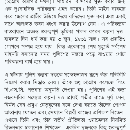
(চট্টগ্রাম অস্ত্রাগার দখল)। মাস্টারদা বন্দিদের মুক্ত করার জন্য
এক দুঃসাহসিক পরিকল্পনা গ্রহণ করেন। তিনি মাইন ব্যবহার
করে জেলের প্রাচীর উড়িয়ে দিয়ে বন্দিদের মুক্ত করা এবং একই
সাথে আদালত ভবন ধ্বংস করার উদ্যোগ নেন। এ পরিকল্পনা
বাস্তবায়নে অত্যন্ত গুরুত্বপূর্ণ ভূমিকা পালন করেন কল্পনা দত্ত।
হামলার দিন ধার্য করা হয় ৩ জুন, ১৯৩১ সাল। সব প্রস্তুতিও
গোপনে সম্পন্ন হয়ে যায়। কিন্তু একেবারে শেষ মুহূর্তে সর্বশেষ
মাইনটি বসানোর সময় পুলিশের নজরে পড়ে যাওয়ায় গোটা
পরিকল্পনা ব্যর্থ হয়ে যায়।
এ ঘটনায় পুলিশ কল্পনা দত্তকে সন্দেহভাজন রূপে তাঁর গতিবিধি
নিয়ন্ত্রণ করার সিদ্ধান্ত নেয়। তাঁকে শুধু চট্টগ্রাম কলেজে গিয়ে
বি.এস.সি. পড়বার অনুমতি দেওয়া হয়। পুলিশের এই কড়া
নজরদারির মধ্যেও কল্পনা দত্ত প্রায়ই গভীর রাতে সূর্য সেন,
নির্মল সেন প্রমুখ নেতৃবৃন্দের সঙ্গে দেখা করতে তাঁদের গোপন
আস্তানায় যেতেন এবং সেখানে বিপ্লবী কাজের প্রশিক্ষণ নিতেন।
এখানে তিনি এবং তাঁর সতীর্থ প্রীতিলতা ওয়াদ্দেদার নিয়মিত
রিভলভার চালানোও শিখতেন। একদিন দুজনকে কিছু গুরুত্বপূর্ণ