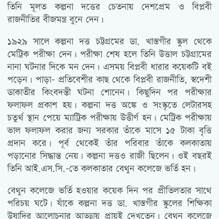
তিনি মূলত কল্পনা দত্তের চেতনায় দেশপ্রেম ও বিপ্লবী
রাজনীতির বীজমন্ত্র বুনে দেন।
১৯২৯ সালে কল্পনা দত্ত চট্টগ্রমের ডা. খাস্তগীর স্কুল থেকে
মেট্রিক পরীক্ষা দেন। পরীক্ষা শেষ হলে তিনি উত্তাল চট্টগ্রামের
নানা ঘটনার দিকে মন দেন। এসময় বিপ্লবী ধারার কয়েকটি বই
পড়েন। পাড়া- প্রতিবেশীর কাছ থেকে বিপ্লবী রাজনীতি, স্বদেশী
ডাকাতীর কিংবদন্তী ঘটনা শোনেন। কিছুদিন পর পরীক্ষার
ফলাফল প্রকাশ হয়। কল্পনা দত্ত অঙ্কে ও সংস্কৃতে লেটারসহ
চতুর্থ স্থান পেয়ে ম্যাট্রিক পরীক্ষায় উত্তীর্ণ হন। মেট্রিক পরীক্ষায়
ভাল ফলাফল করার জন্য সরকার তাঁকে মাসে ১৫ টাকা বৃত্তি
প্রদান করে। পূর্ব থেকেই তাঁর পরিবার তাঁকে কলকাতায়
পড়ানোর সিদ্ধান্ত নেয়। কল্পনা দত্তও রাজী ছিলেন। ওই বছরই
তিনি আই.এস.সি.-তে কলকাতার বেথুন কলেজে ভর্তি হন।
বেথুন কলেজে ভর্তি হওয়ার কয়েক দিন পর প্রীতিলতার সাথে
পরিচয় ঘটে। যাঁকে কল্পনা দত্ত ডা. খাস্তগীর স্কুলের শিক্ষিকা
উষাদির আলোচনার আড্ডায় প্রায়ই দেখতেন। বেথুন কলেজে