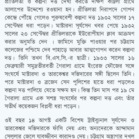
প্রীতিলতা ও কল্পনা দত্ত দেখা করতে দক্ষিণ কাট্টলী গ্রামে
আলাপের উদ্দেশ্যে রওয়ানা হন। প্রীতিলতা নিরাপদে গোপন
কেন্দ্রে পৌঁছে গেলেও পুরুষবেশী কল্পনা দত্ত ১৯৩২ সালের ১৭
সেপ্টেম্বর ধরা পড়েন। মাস্টারদা সূর্যসেন খবর পেয়ে ১৯৩২
সালের ২৩ সেপ্টেম্বর প্রীতিলতাকে ইউরোপীয়ান ক্লাব আক্রমণ
করার অনুমতি দেন । জামিনে মুক্তি পাওয়ার পর চট্টগ্রাম
কলেজের পশ্চিমে দেব পাহাড়ে আবার আত্মগোপন করেন কল্পনা
দত্ত। তিনি তখন বি.এস.সি.-র ছাত্রী। ১৯৩৩ সালের ১৬
ফেব্রুয়ারী সমুদ্রতীরবর্তী গৈরালা গ্রামে ইংরেজ ফৌজের সঙ্গে
সংঘর্ষে মাস্টারদা ও তারকেশ্বর দস্তিদারের সঙ্গী ছিলেন তিনি।
পরে মাস্টারদা ও ব্রজেন সেন পুলিশের হাতে ধরা পড়লেও
কল্পনা দত্ত পালিয়ে যেতে সক্ষম হন। কিন্তু তিন মাস পর ১৯ মে
গৈরালা গ্রামে এক সশস্ত্র সংঘর্ষের পর কল্পনা দত্ত এবং তাঁর
সতীর্থ কয়েকজন বিপ্লবী ধরা পড়েন।
ওই বছর ১৪ আগস্ট একটি বিশেষ ট্রাইব্যুনাল সূর্যসেন ও
তারকেশ্বর দস্তিদারকে ফাঁসি দেয় এবং অন্যদেরকে আন্দামান
সেলুলার জেলে যাবজ্জীবন কারাদণ্ড দেয়। চট্টগ্রাম অস্ত্রাগার দখল