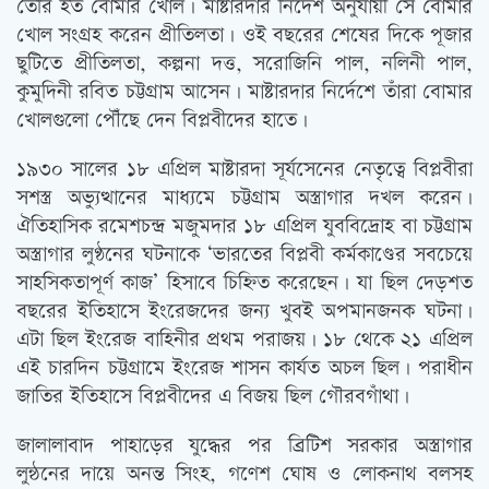
তৈরি হত বোমার খোল। মাষ্টারদার নির্দেশ অনুযায়ী সে বোমার
খোল সংগ্রহ করেন প্রীতিলতা। ওই বছরের শেষের দিকে পূজার
ছুটিতে প্রীতিলতা, কল্পনা দত্ত, সরোজিনি পাল, নলিনী পাল,
কুমুদিনী রবিত চট্টগ্রাম আসেন। মাষ্টারদার নির্দেশে তাঁরা বোমার
খোলগুলো পৌঁছে দেন বিপ্লবীদের হাতে।
১৯৩০ সালের ১৮ এপ্রিল মাষ্টারদা সূর্যসেনের নেতৃত্বে বিপ্লবীরা
সশস্ত্র অভ্যুত্থানের মাধ্যমে চট্টগ্রাম অস্ত্রাগার দখল করেন।
ঐতিহাসিক রমেশচন্দ্র মজুমদার ১৮ এপ্রিল যুববিদ্রোহ বা চট্টগ্রাম
অস্ত্রাগার লুণ্ঠনের ঘটনাকে ‘ভারতের বিপ্লবী কর্মকাণ্ডের সবচেয়ে
সাহসিকতাপূর্ণ কাজ’ হিসাবে চিহ্নিত করেছেন। যা ছিল দেড়শত
বছরের ইতিহাসে ইংরেজদের জন্য খুবই অপমানজনক ঘটনা।
এটা ছিল ইংরেজ বাহিনীর প্রথম পরাজয়। ১৮ থেকে ২১ এপ্রিল
এই চারদিন চট্টগ্রামে ইংরেজ শাসন কার্যত অচল ছিল। পরাধীন
জাতির ইতিহাসে বিপ্লবীদের এ বিজয় ছিল গৌরবগাঁথা।
জালালাবাদ পাহাড়ের যুদ্ধের পর ব্রিটিশ সরকার অস্ত্রাগার
লুন্ঠনের দায়ে অনন্ত সিংহ, গণেশ ঘোষ ও লোকনাথ বলসহ