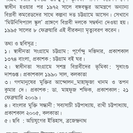
স্বাধীন হওয়ার পর ১৯৭২ সালে বঙ্গবন্ধুর আমন্ত্রণে অন্যান্য
বিপ্লবী কমরেডদের সাথে কল্পনা দত্ত চট্টগ্রামে আসেন। সেখানে
‘মিউনিসিপ্যাল স্কুল’ প্রাঙ্গণে বিপ্লবী দলকে সম্বর্ধনা দেওয়া হয়।
১৯৯৫ সালের ৮ ফেব্রুয়ারি এই বীরকন্যা মৃত্যুবরণ করেন।
তথ্য ও ছবিসূত্র:
১। স্বাধীনতা সংগ্রামে চট্টগ্রাম: পূর্ণেন্দু দস্তিদার, প্রকাশকাল
১৩৭৪ বাংলা, প্রকাশক: চট্টগ্রাম বই ঘর।
২। স্বাধীনতা সংগ্রামে সশস্ত্র বিপ্লবীদের ভূমিকা: সুধাংশু
দাশগুপ্ত। প্রকাশকাল ১৯৯০ সাল, কলকাতা
৩। গণমানুষের মুক্তির আন্দোলন_মাহাফুজা খানম ও তপন
কুমার দে। প্রকাশক: ডা. মাহফুজ শফিক, প্রকাশকাল: ২১
ফেব্রুয়ারি ২০০৯।
৪। বাংলার মুক্তি সন্ধানী: সব্যসাচী চট্টপাধ্যায়, রাখী চট্টপাধ্যায়,
প্রকাশকাল ২০০৫, কলকাতা।
৫। ছবি : অগ্নিযুগের ইতিহাস, ব্রজেন্দ্রনাথ