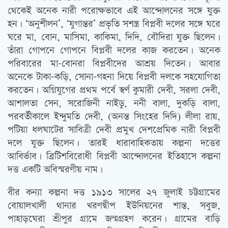
থেকেই অনেক নারী পরোক্ষভাবে এই আন্দোলনের সঙ্গে যুক্ত
হন। ‘অনুশীলন’, ‘যুগান্তর’ প্রভৃতি সশস্ত্র বিপ্লবী দলের সঙ্গে ঘরে
ঘরে মা, বোন, মাসিমা, কাকিমা, দিদি, বৌদিরা যুক্ত ছিলেন।
তাঁরা গোপনে গোপনে বিপ্লবী দলের কাজ করতেন। অনেক
পরিবারের মা-বোনরা বিপ্লবীদের আশ্রয় দিতেন। আবার
অনেকে টাকা-কড়ি, সোনা-গহনা দিয়ে বিপ্লবী দলকে সহযোগিতা
করতেন। অগ্নিযুগের প্রথম পর্বে স্বর্ণ কুমারী দেবী, সরলা দেবী,
আশালতা সেন, সরোজিনী নাইডু, ননী বালা, দুকড়ি বালা,
পরবর্তীকালে ইন্দুমতি দেবী, (অনন্ত সিংহের দিদি) লীলা রায়,
পটিয়া ধলঘাটের সাবিত্রী দেবী প্রমুখ দেশপ্রেমিক নারী বিপ্লবী
দলে যুক্ত ছিলেন। তারই ধারাবাহিকতায় কল্পনা দত্তের
আবির্ভাব। ব্রিটিশবিরোধী বিপ্লবী আন্দোলনের ইতিহাসে কল্পনা
দত্ত একটি অবিস্মরণীয় নাম।
বীর কন্যা কল্পনা দত্ত ১৯১৩ সালের ২৭ জুলাই চট্টগ্রামের
বোয়ালখালী থানার খরণদ্বীপ ইউনিয়নের শান্ত, সবুজ,
পাহাড়ঘেরা শ্রীপুর গ্রামে জন্মগ্রহণ করেন। গ্রামের বাড়ি