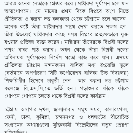
আরও অনেক নেতাকে গ্রেপ্তার করে। মাষ্টারদা সূর্যসেন চলে যান
আত্মগোপনে। মে মাসের প্রথম দিকে বিপ্লবে অংশ নিতে
প্রীতিলতা ও কল্পনা দত্ত কলকাতা থেকে চট্টগ্রামে চলে আসেন।
অনেক কষ্টে তাঁরা মাস্টারদার সাথে দেখা করতে সক্ষম হন।
তাঁরা উভয়েই মাস্টারদার কাছে সশস্ত্র বিপ্লবে প্রত্যক্ষভাবে যুক্ত
হওয়ার প্রতিজ্ঞা ব্যক্ত করেন। মাস্টারদা তাঁদেরকে বিপ্লবী দলের
শপথ বাক্য পাঠ করান। তখন থেকে তাঁরা বিপ্লবী দলের
অধিনায়ক সূর্যসেনের নির্দেশ মতো কাজ করে যান। এসময়
প্রীতিলতা চট্টগ্রাম নন্দনকানন বালিকা মধ্য ইংরেজি স্কুলে
(বর্তমানে অপর্ণাচরণ সিটি কর্পোরেশন বালিকা উচ্চ বিদ্যালয়)
শিক্ষয়িত্রীর হিসেবে চাকুরী নেন। আর কল্পনা দত্ত চট্টগ্রাম
কলেজে বি.এস.সি.তে ভর্তি হন। পড়াশুনার ফাঁকে ফাঁকে
গোপনে গোপনে চলতে থাকে বিপ্লবী দলের কার্যক্রম।
চট্টগ্রাম অস্ত্রাগার দখল, জালালাবাদ সম্মুখ সমর, কালারপোল,
ফেনী, ঢাকা, কুমিল্লা, চন্দননগর ও ধলঘাটের বীরোচিত
সংগ্রামের অধ্যায়গুলো মুক্তিকামী বিদ্রোহীদের নতুন প্রেরণা
যুগিয়েছিল।